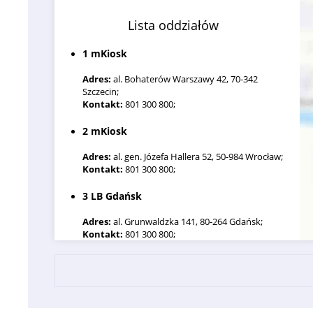
Lista oddziałów
1 mKiosk
Adres:
al. Bohaterów Warszawy 42, 70-342
Szczecin;
Kontakt:
801 300 800;
2 mKiosk
Adres:
al. gen. Józefa Hallera 52, 50-984 Wrocław;
Kontakt:
801 300 800;
3 LB Gdańsk
Adres:
al. Grunwaldzka 141, 80-264 Gdańsk;
Kontakt:
801 300 800;
4 Placówka mFinanse
Adres:
al. Grunwaldzka 82, 80-244 Gdańsk;
Kontakt:
801 300 800;