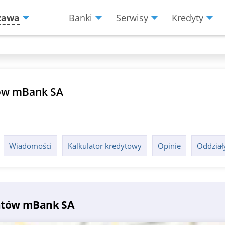
zawa
Banki
Serwisy
Kredyty
Menu
Burger
łów mBank SA
Wiadomości
Kalkulator kredytowy
Opinie
Oddział
matów mBank SA