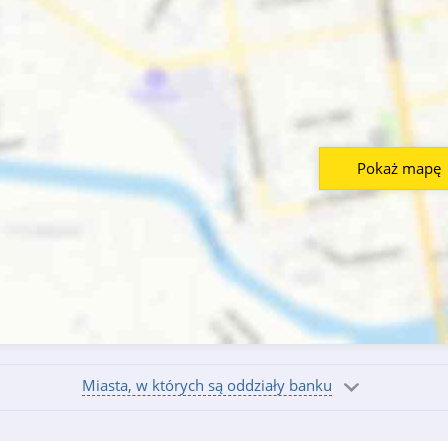
Pokaż mapę
Miasta, w których są oddziały banku