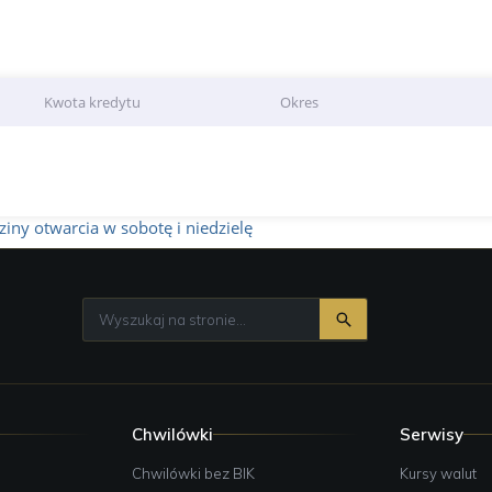
Kwota kredytu
Okres
iny otwarcia w sobotę i niedzielę
Chwilówki
Serwisy
e
Chwilówki bez BIK
Kursy walut