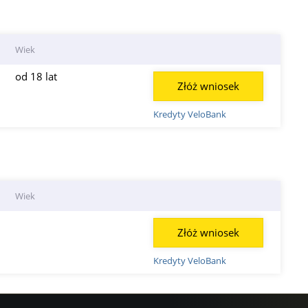
Wiek
od 18 lat
Złóż wniosek
Kredyty VeloBank
Wiek
Złóż wniosek
Kredyty VeloBank