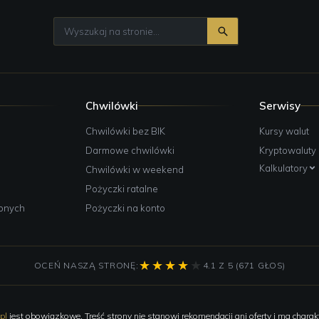
Chwilówki
Serwisy
e
Chwilówki bez BIK
Kursy walut
Darmowe chwilówki
Kryptowaluty
Kalkulatory
Chwilówki w weekend
Pożyczki ratalne
żonych
Pożyczki na konto
OCEŃ NASZĄ STRONĘ:
4.1 Z 5 (671 GŁOS)
pl
jest obowiązkowe. Treść strony nie stanowi rekomendacji ani oferty i ma charakt