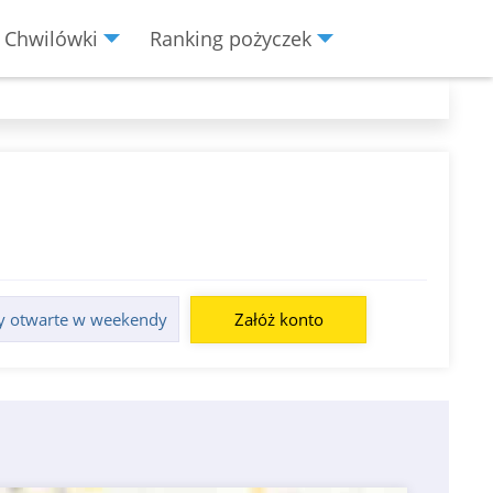
Chwilówki
Ranking pożyczek
y otwarte w weekendy
Załóż konto