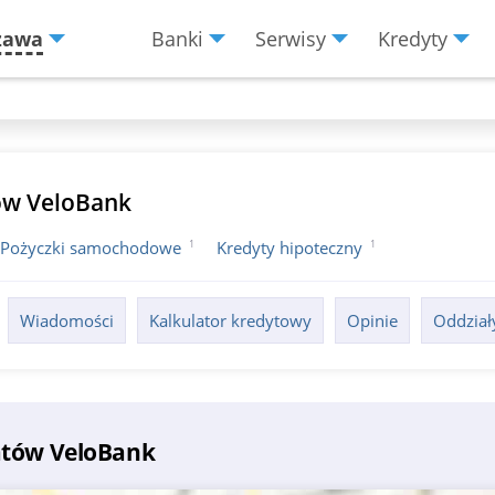
zawa
Banki
Serwisy
Kredyty
Menu
Burger
ów VeloBank
1
1
Pożyczki samochodowe
Kredyty hipoteczny
Wiadomości
Kalkulator kredytowy
Opinie
Oddział
atów VeloBank