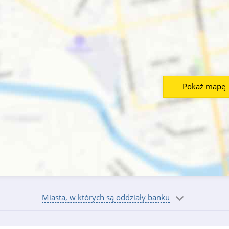
Pokaż mapę
Miasta, w których są oddziały banku