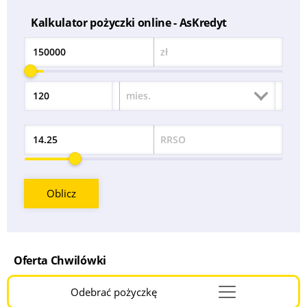
Kalkulator pożyczki online - AsKredyt
zł
Kwota
mies.
Okres
RRSO
Odsetek
Oblicz
Oferta Chwilówki
Odebrać pożyczkę
Menu