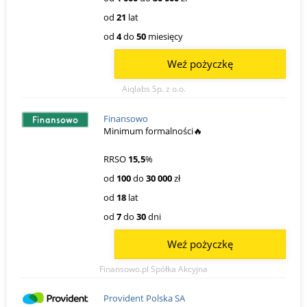
od
21
lat
od
4
do
50
miesięcy
Weź pożyczkę
Aiqlabs Sp. z o.o.
Finansowo
Minimum formalności🔥
RRSO
15,5
%
od
100
do
30 000
zł
od
18
lat
od
7
do
30
dni
Weź pożyczkę
Finansowo.pl Spółka Akcyjna
Provident Polska SA