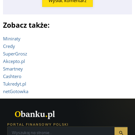
Zobacz także:
Miniraty
Credy
SuperGrosz
Akcepto.pl
Smartney
Cashtero
Tukredyt.pl
netGotowka
PORTAL FINANSOWY POLSKI