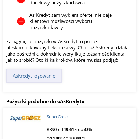
docelowy pożyczkodawca
As Kredyt sam wybiera ofertę, nie daje
klientowi możliwości wyboru
pożyczkodawcy
Zaciągnięcie pożyczki w AsKredyt to proces
nieskomplikowany i ekspresowy. Chociaż AsKredyt działa
jako pośrednik, dokładnie weryfikuje tożsamość klienta.
Jak to zrobić? Oto kilka kroków, które musisz podjąć:
AsKredyt logowanie
Pożyczki podobne do «AsKredyt»
SuperGrosz
RRSO od
19,61
% do
48
%
od
1 000
do
30 000
zł