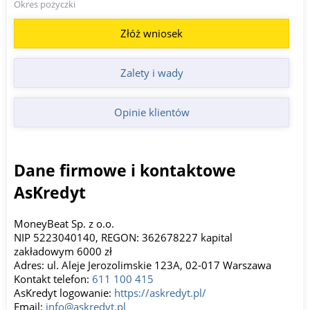
Okres pożyczki
Złóż wniosek
Zalety i wady
Opinie klientów
Dane firmowe i kontaktowe
AsKredyt
MoneyBeat Sp. z o.o.
NIP 5223040140, REGON: 362678227 kapital
zakładowym 6000 zł
Adres: ul. Aleje Jerozolimskie 123A, 02-017 Warszawa
Kontakt telefon:
611 100 415
AsKredyt logowanie:
https://askredyt.pl/
Email:
info@askredyt.pl