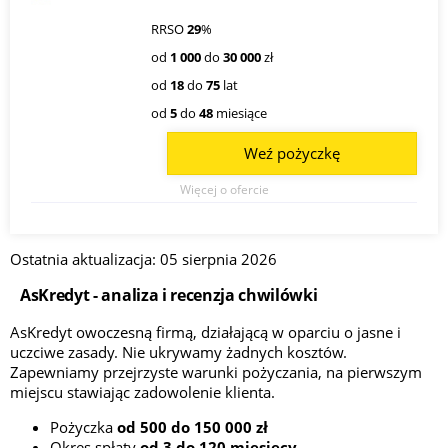
RRSO
29
%
od
1 000
do
30 000
zł
od
18
do
75
lat
od
5
do
48
miesiące
Weź pożyczkę
Więcej o ofercie
Ostatnia aktualizacja: 05 sierpnia 2026
AsKredyt - analiza i recenzja chwilówki
AsKredyt owoczesną firmą, działającą w oparciu o jasne i
uczciwe zasady. Nie ukrywamy żadnych kosztów.
Zapewniamy przejrzyste warunki pożyczania, na pierwszym
miejscu stawiając zadowolenie klienta.
Pożyczka
od 500 do 150 000 zł
Okres spłaty
od 3 do 120 miesięcy