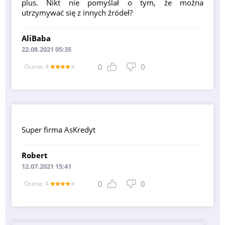
plus. Nikt nie pomyślał o tym, że można
utrzymywać się z innych źródeł?
AliBaba
22.08.2021 05:35
0
0
Оcena: 4
Super firma AsKredyt
Robert
12.07.2021 15:41
0
0
Оcena: 4