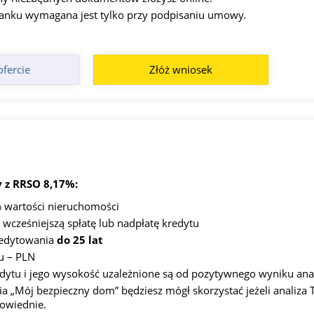
anku wymagana jest tylko przy podpisaniu umowy.
ofercie
Złóż wniosek
 z RRSO 8,17%:
 wartości nieruchomości
 wcześniejszą spłatę lub nadpłatę kredytu
redytowania
do 25 lat
u – PLN
edytu i jego wysokość uzależnione są od pozytywnego wyniku anal
ia „Mój bezpieczny dom” będziesz mógł skorzystać jeżeli analiza 
powiednie.