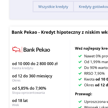
Wszystkie kredyty
Kredyty gotówko
Bank Pekao - Kredyt hipoteczny z niskim 
Weź najlepszy kre
Nawet 0% prow
Od 1,99% mar
od 10 000 do 2 800 000 zł
Do 90% warto
Kwota kredytu
RRSO 7,90%
od 12 do 360 miesięcy
Kwota
od 10 
Okres
Okres
od 12 
od 5,85% do 7,90%
Stopa oprocentowania
Przewagi:
od 18 lat
Uproszczona w
Wiek
Wniosek i ska