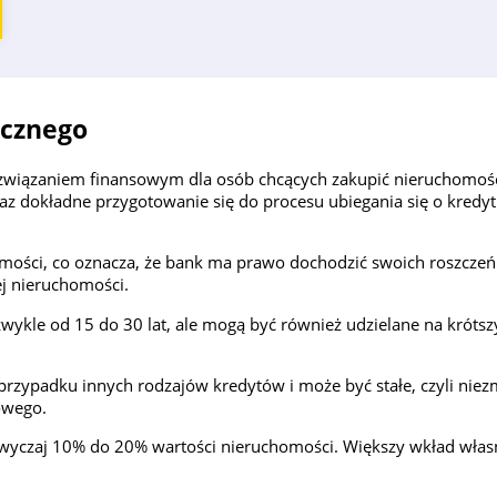
ecznego
ozwiązaniem finansowym dla osób chcących zakupić nieruchomoś
az dokładne przygotowanie się do procesu ubiegania się o kre
homości, co oznacza, że bank ma prawo dochodzić swoich roszcze
ej nieruchomości.
zwykle od 15 do 30 lat, ale mogą być również udzielane na krótszy
przypadku innych rodzajów kredytów i może być stałe, czyli nie
owego.
zwyczaj 10% do 20% wartości nieruchomości. Większy wkład włas