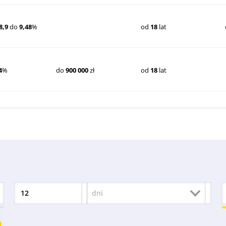
8,9
do
9,48
%
od
18
lat
4
%
do
900 000
zł
od
18
lat
dni
Okres