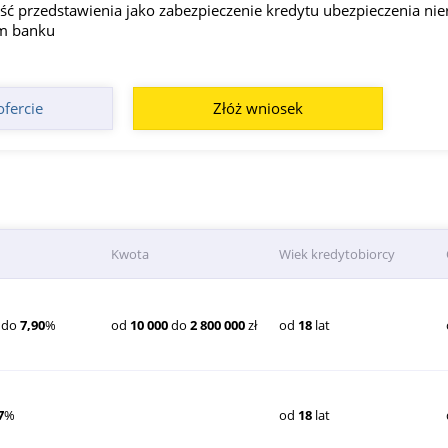
ć przedstawienia jako zabezpieczenie kredytu ubezpieczenia nie
m banku
ofercie
Złóż wniosek
Kwota
Wiek kredytobiorcy
 do
7,90
%
od
10 000
do
2 800 000
zł
od
18
lat
7
%
od
18
lat