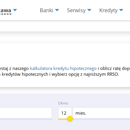
zawa
Banki
Serwisy
Kredyty
Menu
Burger
ystaj z naszego
kalkulatora kredytu hipotecznego
i oblicz ratę do
m kredytów hipotecznych i wybierz opcję z najniższym RRSO.
Okres
mies.