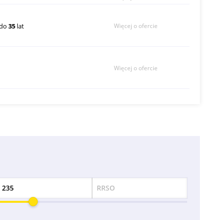
do
35
lat
Więcej o ofercie
Więcej o ofercie
RRSO
Odsetek