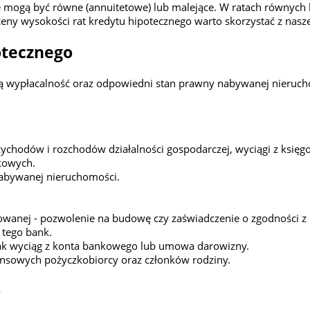
e mogą być równe (annuitetowe) lub malejące. W ratach równych kw
ceny wysokości rat kredytu hipotecznego warto skorzystać z nas
otecznego
ną wypłacalność oraz odpowiedni stan prawny nabywanej nieruch
ychodów i rozchodów działalności gospodarczej, wyciągi z księ
kowych.
nabywanej nieruchomości.
wanej - pozwolenie na budowę czy zaświadczenie o zgodności z
i tego bank.
jak wyciąg z konta bankowego lub umowa darowizny.
nsowych pożyczkobiorcy oraz członków rodziny.
o