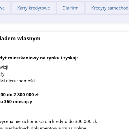
we
Karty kredytowe
Dla firm
Kredyty samocho
wkładem własnym
dyt mieszkaniowy na rynku i zyskaj:
izji
ży
ści nieruchomości
000 do 2 800 000 zł
do 360 miesięcy
ycena nieruchomości dla kredytu do 300 000 zł.
ny niezbędnych dokumentów złożysz online.