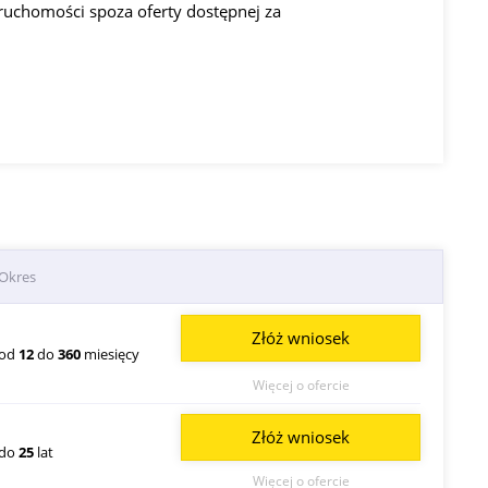
ruchomości spoza oferty dostępnej za
Okres
Złóż wniosek
od
12
do
360
miesięcy
Więcej o ofercie
Złóż wniosek
do
25
lat
Więcej o ofercie