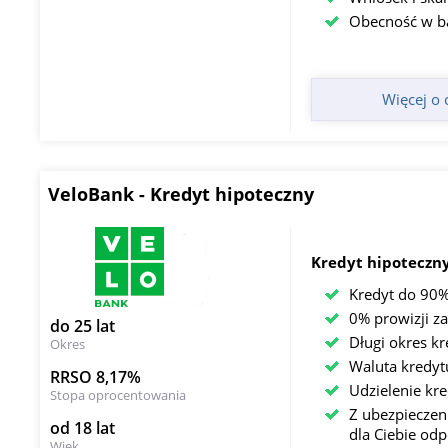
Obecność w b
Więcej o 
VeloBank - Kredyt hipoteczny
Kredyt hipoteczny
Kredyt do 90%
0% prowizji za
do 25 lat
Długi okres k
Okres
Waluta kredyt
RRSO 8,17%
Udzielenie kr
Stopa oprocentowania
Z ubezpieczen
od 18 lat
dla Ciebie od
Wiek