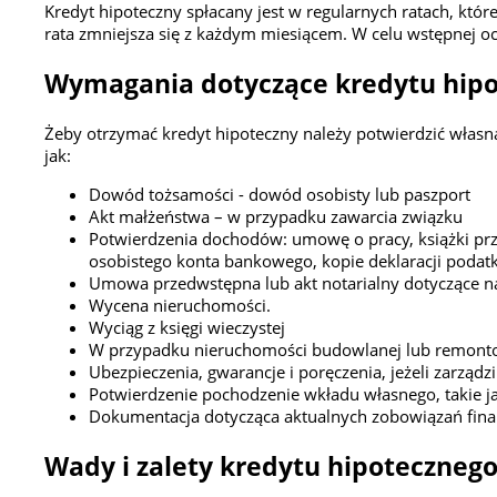
Kredyt hipoteczny spłacany jest w regularnych ratach, któr
rata zmniejsza się z każdym miesiącem. W celu wstępnej o
Wymagania dotyczące kredytu hip
Żeby otrzymać kredyt hipoteczny należy potwierdzić włas
jak:
Dowód tożsamości - dowód osobisty lub paszport
Akt małżeństwa – w przypadku zawarcia związku
Potwierdzenia dochodów: umowę o pracy, książki prz
osobistego konta bankowego, kopie deklaracji podat
Umowa przedwstępna lub akt notarialny dotyczące 
Wycena nieruchomości.
Wyciąg z księgi wieczystej
W przypadku nieruchomości budowlanej lub remonto
Ubezpieczenia, gwarancje i poręczenia, jeżeli zarządz
Potwierdzenie pochodzenie wkładu własnego, takie 
Dokumentacja dotycząca aktualnych zobowiązań fina
Wady i zalety kredytu hipoteczneg