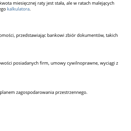
ota miesięcznej raty jest stała, ale w ratach malejących
zego
kalkulatora
.
omości, przedstawiając bankowi zbiór dokumentów, takich
gowości posiadanych firm, umowy cywilnoprawne, wyciągi z
 planem zagospodarowania przestrzennego.