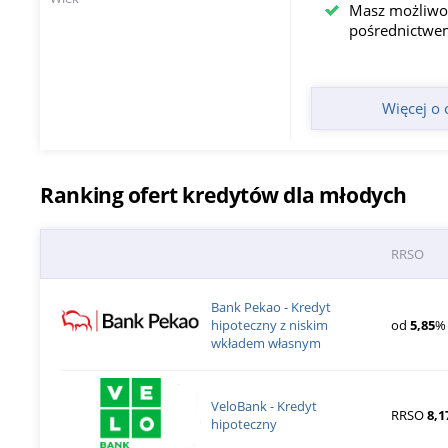
Masz możliwoś
pośrednictwe
Więcej o 
Ranking ofert kredytów dla młodych
RRSO
Bank Pekao - Kredyt
hipoteczny z niskim
od
5,85
%
wkładem własnym
VeloBank - Kredyt
RRSO
8,1
hipoteczny