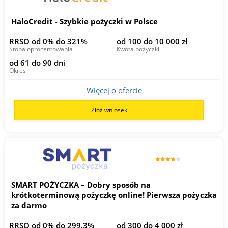
HaloCredit - Szybkie pożyczki w Polsce
RRSO od 0% do 321%
od 100 do 10 000 zł
Stopa oprocentowania
Kwota pożyczki
od 61 do 90 dni
Okres
Więcej o ofercie
Złóż wniosek
SMART POŻYCZKA – Dobry sposób na
krótkoterminową pożyczkę online! Pierwsza pożyczka
za darmo
RRSO od 0% do 299.3%
od 300 do 4 000 zł