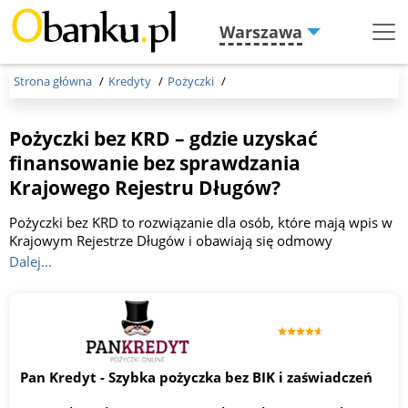
Warszawa
Menu
Burger
Strona główna
Kredyty
Pożyczki
Pożyczki bez KRD – gdzie uzyskać
finansowanie bez sprawdzania
Krajowego Rejestru Długów?
Pożyczki bez KRD to rozwiązanie dla osób, które mają wpis w
Krajowym Rejestrze Długów i obawiają się odmowy
finansowania. W naszym rankingu znajdziesz firmy
Dalej...
pożyczkowe oferujące szybkie pożyczki online, które nie
zawsze sprawdzają KRD lub oceniają każdy wniosek
indywidualnie.
Pan Kredyt - Szybka pożyczka bez BIK i zaświadczeń