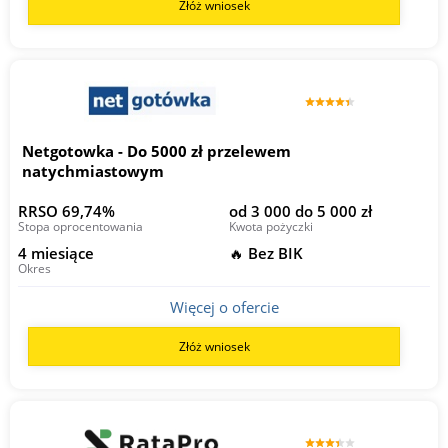
Złóż wniosek
Netgotowka - Do 5000 zł przelewem
natychmiastowym
RRSO 69,74%
od 3 000 do 5 000 zł
Stopa oprocentowania
Kwota pożyczki
4 miesiące
🔥 Bez BIK
Okres
Więcej o ofercie
Złóż wniosek