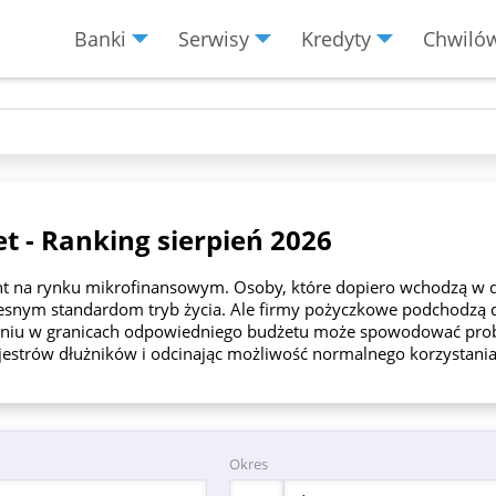
Banki
Serwisy
Kredyty
Chwiló
Menu
Burger
et - Ranking sierpień 2026
t na rynku mikrofinansowym. Osoby, które dopiero wchodzą w do
snym standardom tryb życia. Ale firmy pożyczkowe podchodzą do
niu w granicach odpowiedniego budżetu może spowodować probl
rejestrów dłużników i odcinając możliwość normalnego korzystani
Okres