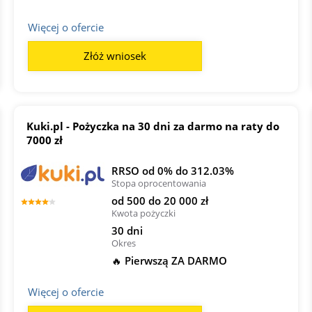
Więcej o ofercie
Złóż wniosek
Kuki.pl - Pożyczka na 30 dni za darmo na raty do
7000 zł
RRSO od 0% do 312.03%
Stopa oprocentowania
od 500 do 20 000 zł
Kwota pożyczki
30 dni
Okres
🔥 Pierwszą ZA DARMO
Więcej o ofercie