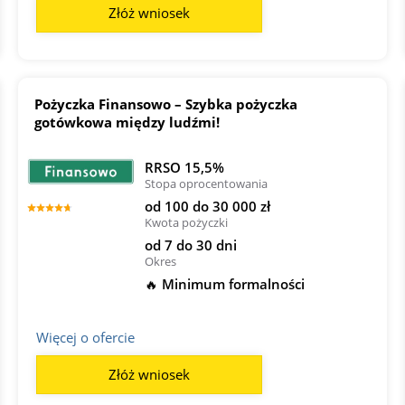
Złóż wniosek
Pożyczka Finansowo – Szybka pożyczka
gotówkowa między ludźmi!
RRSO 15,5%
Stopa oprocentowania
od 100 do 30 000 zł
Kwota pożyczki
od 7 do 30 dni
Okres
🔥 Minimum formalności
Więcej o ofercie
Złóż wniosek