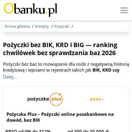
Menu
Burger
Strona główna
Kredyty
Pożyczki
Pożyczki bez BIK, KRD i BIG — ranking
chwilówek bez sprawdzania baz 2026
Pożyczki bez baz to rozwiązanie dla osób z negatywną historią
kredytową i wpisami w rejestrach takich jak
BIK, KRD czy
BIG.
Są oferowane przez firmy pozabankowe online, bez
Dalej...
sprawdzania baz dłużników, co pozwala szybko uzyskać
finansowanie. Kwoty pożyczek bez baz najczęściej wynoszą
od
około 100–500 z
ł do nawet 10 000–25 000 zł, a okres
spłaty może wynosić od 7–30 dni w przypadku chwilówek
do
nawet 12–48 miesięcy
przy pożyczkach ratalnych. Pożyczki
bez baz wiążą się z wyższymi kosztami, ale stanowią realną
Pożyczka Plus – Pożyczki online pozabankowe na
opcję dla zadłużonych w Polsce.
dowód, bez BIK
RRSO od 0% do 312%
od 300 do 20 000 zł