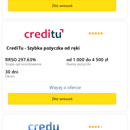
Złóż wniosek
CrediTu - Szybka pożyczka od ręki
RRSO 297.63%
od 1 000 do 4 500 zł
Stopa oprocentowania
Kwota pożyczki
30 dni
Okres
Więcej o ofercie
Złóż wniosek