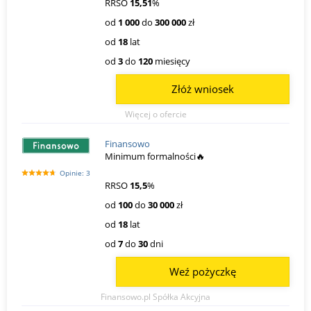
RRSO
15,51
%
od
1 000
do
300 000
zł
od
18
lat
od
3
do
120
miesięcy
Złóż wniosek
Więcej o ofercie
Finansowo
Minimum formalności🔥
Opinie: 3
RRSO
15,5
%
od
100
do
30 000
zł
od
18
lat
od
7
do
30
dni
Weź pożyczkę
Finansowo.pl Spółka Akcyjna