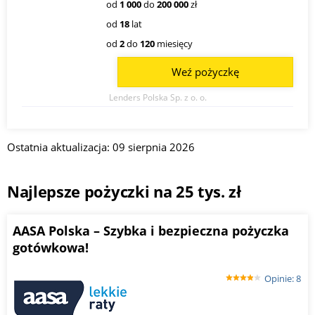
od
1 000
do
200 000
zł
od
18
lat
od
2
do
120
miesięcy
Weź pożyczkę
Lenders Polska Sp. z o. o.
Ostatnia aktualizacja: 09 sierpnia 2026
Najlepsze pożyczki na 25 tys. zł
AASA Polska – Szybka i bezpieczna pożyczka
gotówkowa!
Opinie: 8