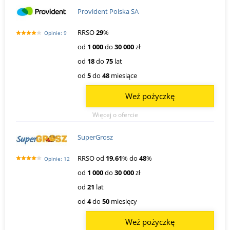
Provident Polska SA
RRSO
29
%
Opinie: 9
od
1 000
do
30 000
zł
od
18
do
75
lat
od
5
do
48
miesiące
Weź pożyczkę
Więcej o ofercie
SuperGrosz
RRSO od
19,61
% do
48
%
Opinie: 12
od
1 000
do
30 000
zł
od
21
lat
od
4
do
50
miesięcy
Weź pożyczkę