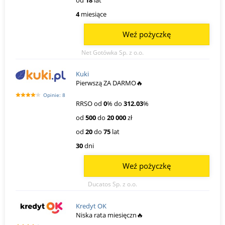
4
miesiące
Weź pożyczkę
Net Gotówka Sp. z o.o.
Kuki
Pierwszą ZA DARMO🔥
Opinie: 8
RRSO od
0
% do
312.03
%
od
500
do
20 000
zł
od
20
do
75
lat
30
dni
Weź pożyczkę
Ducatos Sp. z o.o.
Kredyt OK
Niska rata miesięczn🔥