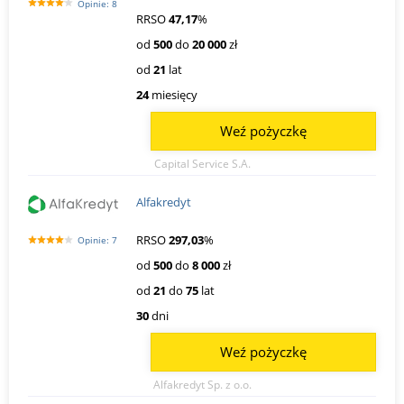
Opinie: 8
RRSO
47,17
%
od
500
do
20 000
zł
od
21
lat
24
miesięcy
Weź pożyczkę
Capital Service S.A.
Alfakredyt
RRSO
297,03
%
Opinie: 7
od
500
do
8 000
zł
od
21
do
75
lat
30
dni
Weź pożyczkę
Alfakredyt Sp. z o.o.