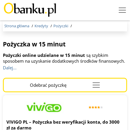
Menu
Burger
Strona główna
Kredyty
Pożyczki
Pożyczka w 15 minut
Pożyczki online udzielane w 15 minut
są szybkim
sposobem na uzyskanie dodatkowych środków finansowych.
Bez wychodzenia z domu lub z centrum handlowe czy
Dalej...
zwykłego sklepu otrzymasz pożyczkę w przez kwadrans
online przez Internet bez formalności, papierów i kolejek.
Odebrać pożyczkę
Menu
Wystarczy mieć 18 lat, dowód osobisty, telefon i kwadrans
Burger
czasu wolnego, żeby zdobyć chwilówkę. Istnieje wiele firm,
które oferują takie pożyczki, a proces zazwyczaj przebiega
szybko i sprawnie.
VIVIGO PL – Pożyczka bez weryfikacji konta, do 3000
zł za darmo