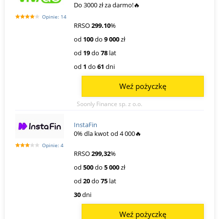
Do 3000 zł za darmo!🔥
Opinie: 14
RRSO
299.10
%
od
100
do
9 000
zł
od
19
do
78
lat
od
1
do
61
dni
Weź pożyczkę
Soonly Finance sp. z o.o.
InstaFin
0% dla kwot od 4 000🔥
Opinie: 4
RRSO
299,32
%
od
500
do
5 000
zł
od
20
do
75
lat
30
dni
Weź pożyczkę