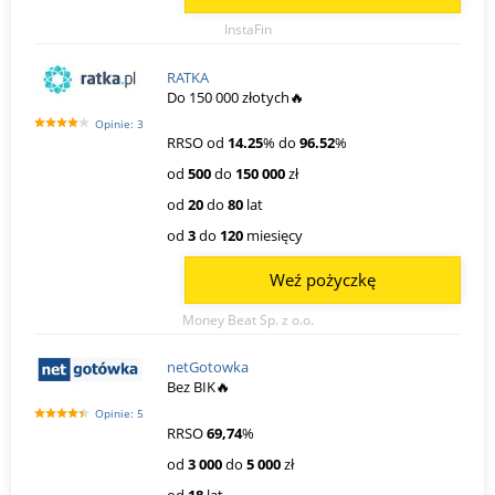
InstaFin
RATKA
Do 150 000 złotych🔥
Opinie: 3
RRSO od
14.25
% do
96.52
%
od
500
do
150 000
zł
od
20
do
80
lat
od
3
do
120
miesięcy
Weź pożyczkę
Money Beat Sp. z o.o.
netGotowka
Bez BIK🔥
Opinie: 5
RRSO
69,74
%
od
3 000
do
5 000
zł
od
18
lat