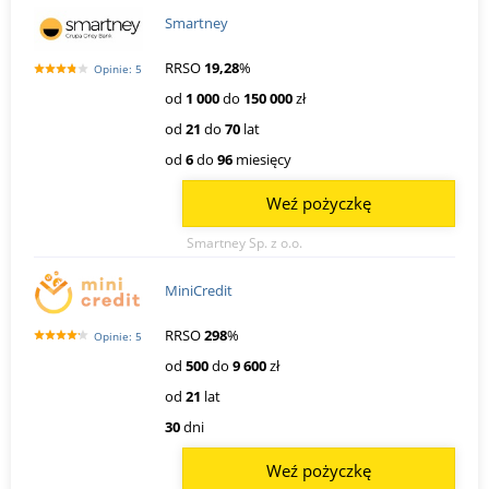
Smartney
RRSO
19,28
%
Opinie: 5
od
1 000
do
150 000
zł
od
21
do
70
lat
od
6
do
96
miesięcy
Weź pożyczkę
Smartney Sp. z o.o.
MiniCredit
RRSO
298
%
Opinie: 5
od
500
do
9 600
zł
od
21
lat
30
dni
Weź pożyczkę