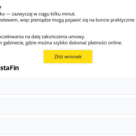
?
o — zazwyczaj w ciągu kilku minut.
elewem, więc pieniądze mogą pojawić się na koncie praktycznie 
oczekiwania na datę zakończenia umowy.
m gabinecie, gdzie można szybko dokonać płatności online.
Złóż wniosek
nstaFin
00 do 5 000 zł. W przypadku nowych klientów przyznawana kwota mo
e jest udzielana na maksymalny możliwy czas.