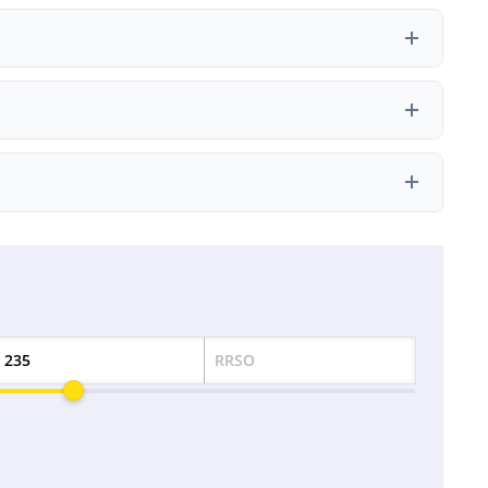
edstawiane indywidualnie podczas składania wniosku.
fon:
+48 888 800 086
, E-mail:
info@instafin.pl
038, co pozwala na ich weryfikację w oficjalnych rejestrach.
RRSO
Odsetek