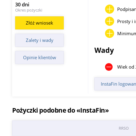
30 dni
Podpisa
Okres pożyczki
Prosty i 
Złóż wniosek
Minimum
Zalety i wady
Wady
Opinie klientów
Wiek od 
InstaFin logowan
Pożyczki podobne do «InstaFin»
RRSO