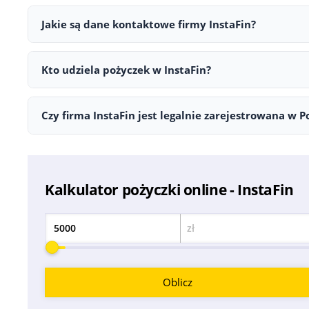
Na stronie InstaFin wskazano RRSO 299,32%. Ostateczne waru
Jakie są dane kontaktowe firmy InstaFin?
Z firmą InstaFin można skontaktować się poprzez następujące
Kto udziela pożyczek w InstaFin?
Pożyczki w InstaFin są udzielane przez InstaFin, które odpo
Czy firma InstaFin jest legalnie zarejestrowana w P
Tak, firma InstaFin jest zarejestrowana w Polsce. Dane reje
Kalkulator pożyczki online - InstaFin
zł
Kwota
Oblicz