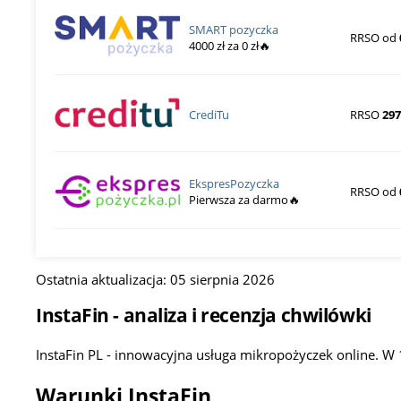
SMART pozyczka
RRSO od
4000 zł za 0 zł🔥
CrediTu
RRSO
297
EkspresPozyczka
RRSO od
Pierwsza za darmo🔥
Ostatnia aktualizacja: 05 sierpnia 2026
InstaFin - analiza i recenzja chwilówki
InstaFin PL - innowacyjna usługa mikropożyczek online. W 1
Warunki InstaFin