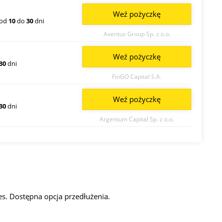
Weź pożyczkę
od
10
do
30
dni
Aventus Group Sp. z o.o.
Weź pożyczkę
30
dni
FinGO Capital S.A.
Weź pożyczkę
30
dni
Argentum Capital Sp. z o.o.
es. Dostępna opcja przedłużenia.