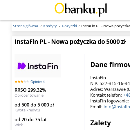
Strona główna
Kredyty
Pożyczki
InstaFin PL - Nowa pożyczka
InstaFin PL - Nowa pożyczka do 5000 zł
Dane firmow
InstaFin
Opinie: 4
NIP: 527-315-16-3
Adres: Warszawie (0
RRSO 299,32%
Kontakt telefon:
+48
Oprocentowanie
InstaFin logowanie:
od 500 do 5 000 zł
Email:
info@instafin
Kwota kredytu
od 20 do 75 lat
Zalety
Wiek