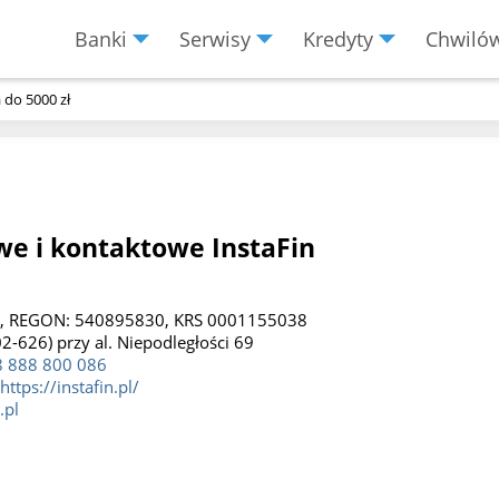
Banki
Serwisy
Kredyty
Chwiló
Menu
Burger
 do 5000 zł
e i kontaktowe InstaFin
4, REGON: 540895830, KRS 0001155038
2-626) przy al. Niepodległości 69
 888 800 086
https://instafin.pl/
.pl