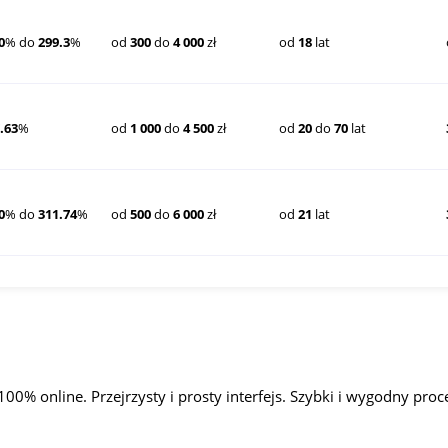
0
% do
299.3
%
od
300
do
4 000
zł
od
18
lat
.63
%
od
1 000
do
4 500
zł
od
20
do
70
lat
0
% do
311.74
%
od
500
do
6 000
zł
od
21
lat
00% online. Przejrzysty i prosty interfejs. Szybki i wygodny proc