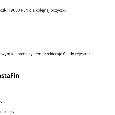
yczki
i 9000 PLN dla kolejnej pożyczki.
nowym klientem, system przekieruje Cię do rejestracji.
nstaFin
tu
 miesięcy