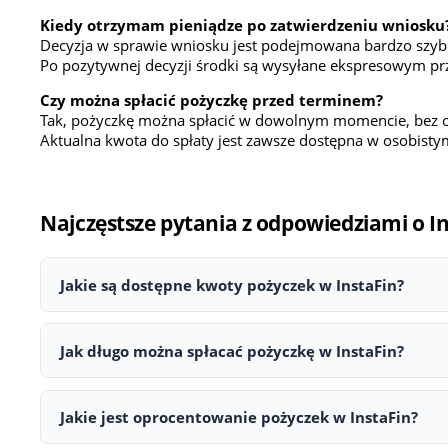
Kiedy otrzymam pieniądze po zatwierdzeniu wniosku
Decyzja w sprawie wniosku jest podejmowana bardzo szybk
Po pozytywnej decyzji środki są wysyłane ekspresowym prz
Czy można spłacić pożyczkę przed terminem?
Tak, pożyczkę można spłacić w dowolnym momencie, bez 
Aktualna kwota do spłaty jest zawsze dostępna w osobisty
Najczęstsze pytania z odpowiedziami o I
Jakie są dostępne kwoty pożyczek w InstaFin?
W InstaFin można ubiegać się o pożyczkę w przedziale od 5
Jak długo można spłacać pożyczkę w InstaFin?
Okres spłaty wynosi 30 dni. Pierwsza pożyczka zazwyczaj ni
Jakie jest oprocentowanie pożyczek w InstaFin?