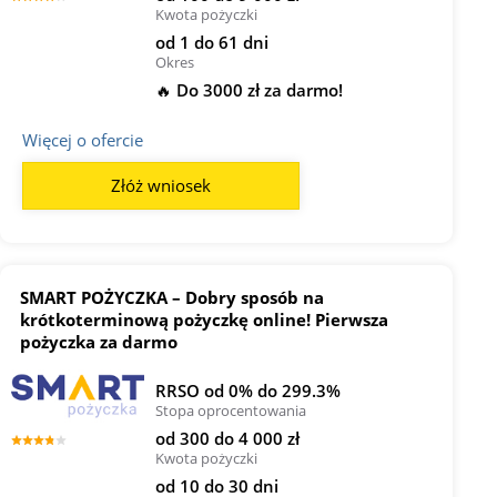
Kwota pożyczki
od 1 do 61 dni
Okres
🔥 Do 3000 zł za darmo!
Więcej o ofercie
Złóż wniosek
SMART POŻYCZKA – Dobry sposób na
krótkoterminową pożyczkę online! Pierwsza
pożyczka za darmo
RRSO od 0% do 299.3%
Stopa oprocentowania
od 300 do 4 000 zł
Kwota pożyczki
od 10 do 30 dni