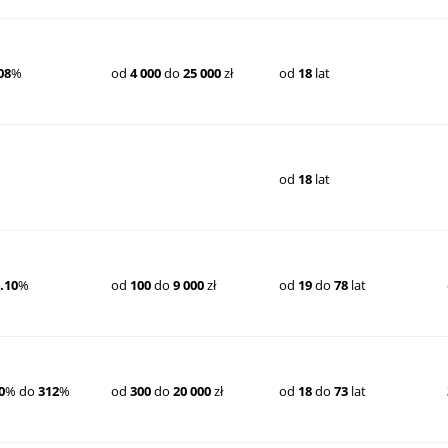
08
%
od
4 000
do
25 000
zł
od
18
lat
od
18
lat
.10
%
od
100
do
9 000
zł
od
19
do
78
lat
0
% do
312
%
od
300
do
20 000
zł
od
18
do
73
lat