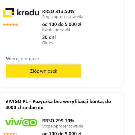
RRSO 313,50%
Stopa oprocentowania
od 100 do 5 000 zł
Kwota pożyczki
30 dni
Okres
Więcej o ofercie
Złóż wniosek
VIVIGO PL – Pożyczka bez weryfikacji konta, do
3000 zł za darmo
RRSO 299.10%
Stopa oprocentowania
od 100 do 9 000 zł