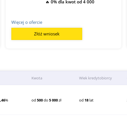
🔥 0% dla kwot od 4 000
Więcej o ofercie
Złóż wniosek
Kwota
Wiek kredytobiorcy
,46
%
od
500
do
5 000
zł
od
18
lat