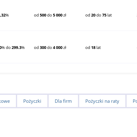
,32
%
od
500
do
5 000
zł
od
20
do
75
lat
0
% do
299.3
%
od
300
do
4 000
zł
od
18
lat
kowe
Pożyczki
Dla firm
Pożyczki na raty
P