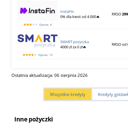
InstaFin
RRSO
299
0% dla kwot od 4 000🔥
Opinie: 4
SMART pozyczka
RRSO od
4000 zł za 0 zł🔥
Opinie: 13
Ostatnia aktualizacja: 06 sierpnia 2026
Wszystkie kredyty
Kredyty gotów
Inne pożyczki