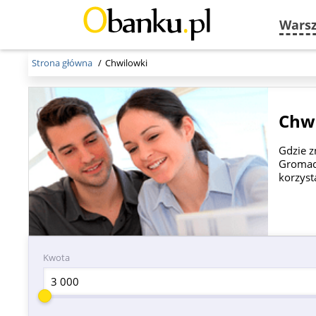
Wars
Strona główna
Chwilowki
Chwi
Gdzie z
Gromadz
korzyst
Kwota