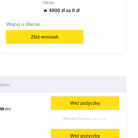
Okres
🔥 4000 zł za 0 zł
Więcej o ofercie
Złóż wniosek
Okres
Weź pożyczkę
30
dni
Wandoo Finance sp. z o.o.
Weź pożyczkę