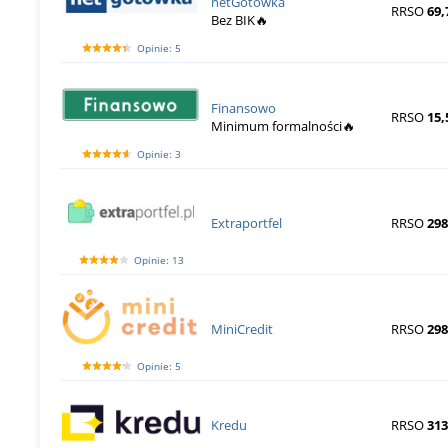
netGotowka
RRSO
69,
Bez BIK🔥
Opinie: 5
Finansowo
RRSO
15,
Minimum formalności🔥
Opinie: 3
Extraportfel
RRSO
29
Opinie: 13
MiniCredit
RRSO
29
Opinie: 5
Kredu
RRSO
313