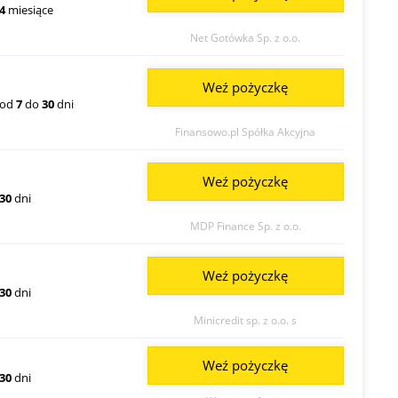
4
miesiące
Net Gotówka Sp. z o.o.
Weź pożyczkę
od
7
do
30
dni
Finansowo.pl Spółka Akcyjna
Weź pożyczkę
30
dni
MDP Finance Sp. z o.o.
Weź pożyczkę
30
dni
Minicredit sp. z o.o. s
Weź pożyczkę
30
dni