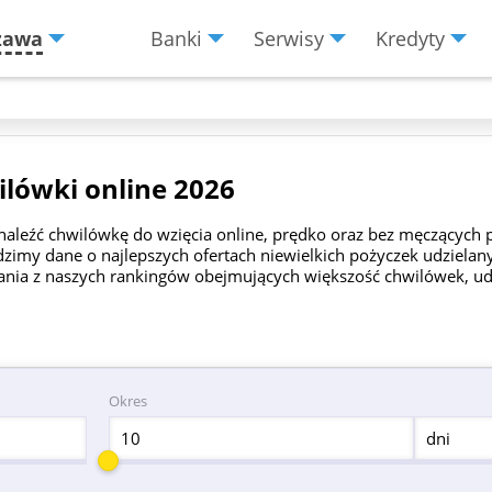
zawa
Banki
Serwisy
Kredyty
Menu
Burger
lówki online 2026
naleźć chwilówkę do wzięcia online, prędko oraz bez męczących 
imy dane o najlepszych ofertach niewielkich pożyczek udziel
ania z naszych rankingów obejmujących większość chwilówek, ud
Okres
dni