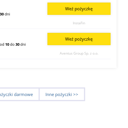
Weź pożyczkę
30
dni
InstaFin
Weź pożyczkę
od
10
do
30
dni
Aventus Group Sp. z o.o.
ożyczki darmowe
Inne pożyczki >>