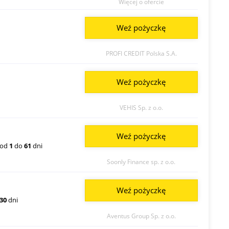
Więcej o ofercie
Weź pożyczkę
PROFI CREDIT Polska S.A.
Weź pożyczkę
VEHIS Sp. z o.o.
Weź pożyczkę
od
1
do
61
dni
Soonly Finance sp. z o.o.
Weź pożyczkę
30
dni
Aventus Group Sp. z o.o.