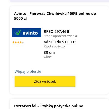
Avinto - Pierwsza Chwilówka 100% online do
5000 zł
RRSO 297,46%
Stopa oprocentowania
od 500 do 5 000 zł
Kwota pożyczki
30 dni
Okres
Więcej o ofercie
Złóż wniosek
ExtraPortfel – Szybką pożyczka online