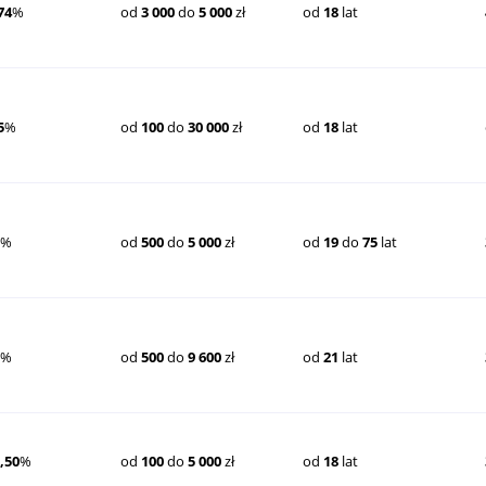
74
%
od
3 000
do
5 000
zł
od
18
lat
5
%
od
100
do
30 000
zł
od
18
lat
8
%
od
500
do
5 000
zł
od
19
do
75
lat
8
%
od
500
do
9 600
zł
od
21
lat
,50
%
od
100
do
5 000
zł
od
18
lat