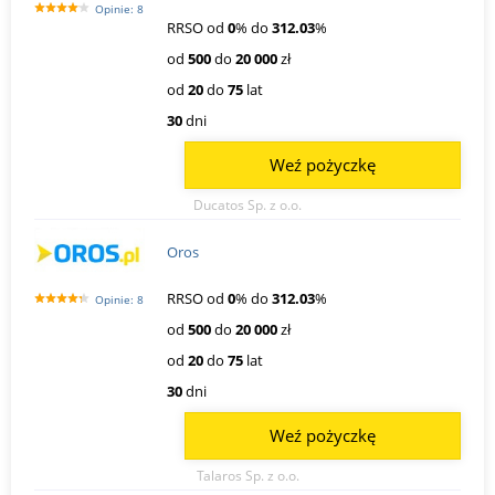
Opinie: 8
RRSO od
0
% do
312.03
%
od
500
do
20 000
zł
od
20
do
75
lat
30
dni
Weź pożyczkę
Ducatos Sp. z o.o.
Oros
RRSO od
0
% do
312.03
%
Opinie: 8
od
500
do
20 000
zł
od
20
do
75
lat
30
dni
Weź pożyczkę
Talaros Sp. z o.o.