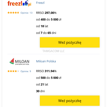
Freezl
RRSO
297,00
%
Opinie: 13
od
400
do
5 000
zł
od
18
lat
od
7
do
65
dni
Weź pożyczkę
TAMGACOM LLC
Miloan Polska
RRSO
311.94
%
Opinie: 9
od
500
do
5 000
zł
od
21
lat
30
dni
Weź pożyczkę