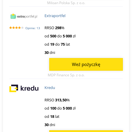
Miloan Polska Sp. z o.o.
Extraportfel
RRSO
298
%
Opinie: 13
od
500
do
5 000
zł
od
19
do
75
lat
30
dni
Weź pożyczkę
MDP Finance Sp. z o.o.
Kredu
RRSO
313,50
%
od
100
do
5 000
zł
od
18
lat
30
dni