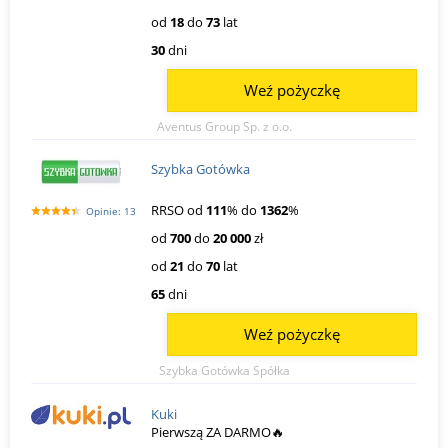
od
18
do
73
lat
30
dni
Weź pożyczkę
Aventus Group Sp. z o.o.
Szybka Gotówka
RRSO od
111
% do
1362
%
Opinie: 13
od
700
do
20 000
zł
od
21
do
70
lat
65
dni
Weź pożyczkę
Szybka Gotówka Spółka
Kuki
Pierwszą ZA DARMO🔥