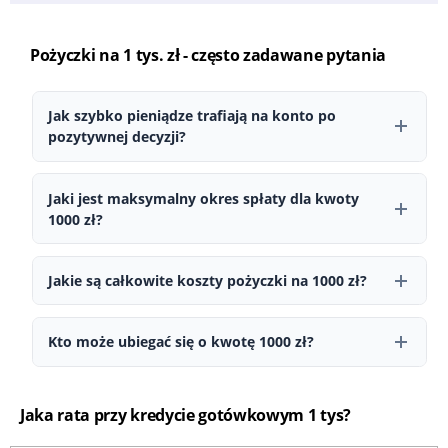
Pożyczki na 1 tys. zł - często zadawane pytania
Jak szybko pieniądze trafiają na konto po
pozytywnej decyzji?
Środki mogą trafić na konto nawet tego samego dnia, w
zależności od godzin księgowania oraz banku odbiorcy.
Jaki jest maksymalny okres spłaty dla kwoty
1000 zł?
Okres spłaty zależy od wybranej oferty oraz wysokości kwoty.
Zazwyczaj wynosi od kilku miesięcy do nawet kilku lat przy
Jakie są całkowite koszty pożyczki na 1000 zł?
wyższych kwotach.
Całkowity koszt zależy od oprocentowania, prowizji oraz czasu
spłaty. Szczegółowe informacje przedstawiane są przed
Kto może ubiegać się o kwotę 1000 zł?
podpisaniem umowy.
O finansowanie może ubiegać się osoba pełnoletnia posiadająca
ważny dokument tożsamości, stałe źródło dochodu oraz aktywne
Jaka rata przy kredycie gotówkowym 1 tys?
konto bankowe. Ostateczna decyzja zależy od indywidualnej
oceny zdolności kredytowej.