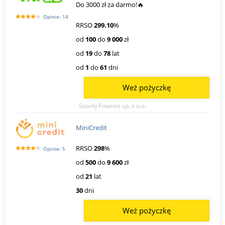
Do 3000 zł za darmo!🔥
Opinie: 14
RRSO
299.10
%
od
100
do
9 000
zł
od
19
do
78
lat
od
1
do
61
dni
Weź pożyczkę
Soonly Finance sp. z o.o.
MiniCredit
RRSO
298
%
Opinie: 5
od
500
do
9 600
zł
od
21
lat
30
dni
Weź pożyczkę