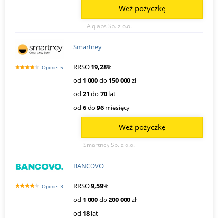
Weź pożyczkę
Aiqlabs Sp. z o.o.
Smartney
RRSO
19,28
%
Opinie: 5
od
1 000
do
150 000
zł
od
21
do
70
lat
od
6
do
96
miesięcy
Weź pożyczkę
Smartney Sp. z o.o.
BANCOVO
RRSO
9,59
%
Opinie: 3
od
1 000
do
200 000
zł
od
18
lat