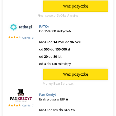
Weź pożyczkę
Finansowo.pl Spółka Akcyjna
RATKA
Do 150 000 złotych🔥
Opinie: 3
RRSO od
14.25
% do
96.52
%
od
500
do
150 000
zł
od
20
do
80
lat
od
3
do
120
miesięcy
Weź pożyczkę
Money Beat Sp. z o.o.
Pan Kredyt
Brak wpisu w BIK🔥
Opinie: 7
RRSO od
0
% do
34.97
%