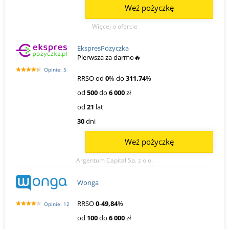
Weź pożyczkę
Więcej o ofercie
EkspresPozyczka
Pierwsza za darmo🔥
Opinie: 5
RRSO od
0
% do
311.74
%
od
500
do
6 000
zł
od
21
lat
30
dni
Weź pożyczkę
Argentum Capital Sp. z o.o.
Wonga
RRSO
0
-
49,84
%
Opinie: 12
od
100
do
6 000
zł