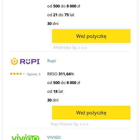
od
500
do
8 000
zł
od
21
do
75
lat
30
dni
Weź pożyczkę
Alfakredyt Sp. z o.o.
Rupi
RRSO
311,64
%
Opinie: 5
od
500
do
8 000
zł
od
18
lat
30
dni
Weź pożyczkę
Rupi Finance Sp. z o.o.
VIVIGO