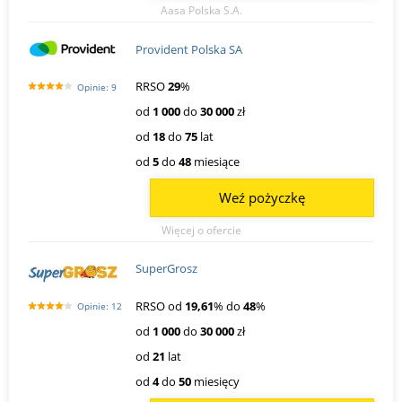
Aasa Polska S.A.
Provident Polska SA
RRSO
29
%
Opinie: 9
od
1 000
do
30 000
zł
od
18
do
75
lat
od
5
do
48
miesiące
Weź pożyczkę
Więcej o ofercie
SuperGrosz
RRSO od
19,61
% do
48
%
Opinie: 12
od
1 000
do
30 000
zł
od
21
lat
od
4
do
50
miesięcy