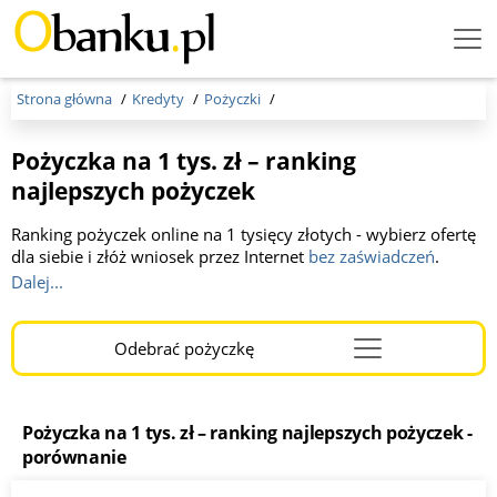
Menu
Burger
Strona główna
Kredyty
Pożyczki
Pożyczka na 1 tys. zł – ranking
najlepszych pożyczek
Ranking pożyczek online na 1 tysięcy złotych - wybierz ofertę
dla siebie i złóż wniosek przez Internet
bez zaświadczeń
.
Pożyczka 1 000 zł w większości przypadków nie jest to kredyt
Dalej...
celowy, dzięki czemu klient może przeznaczyć otrzymane
pieniądze na dowolny cel.
Odebrać pożyczkę
Menu
Burger
Pożyczka na 1 tys. zł – ranking najlepszych pożyczek -
porównanie