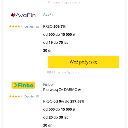
Minicredit sp. z o.o. s
AvaFin
RRSO
309,7
%
Opinie: 13
od
500
do
15 000
zł
od
19
do
75
lat
30
dni
Weź pożyczkę
KIM Finance Sp. z o.o.
Finbo
Pierwszą ZA DARMO🔥
Opinie: 13
RRSO od
0
% do
297.58
%
od
500
do
15 000
zł
od
20
do
30
lat
30
dni