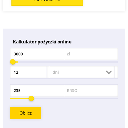
Kalkulator pożyczki online
zł
Kwota
dni
Okres
RRSO
Odsetek
Oblicz