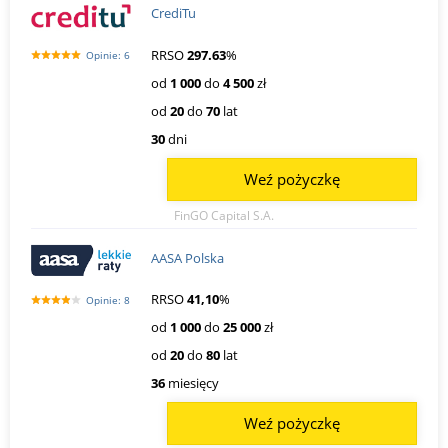
CrediTu
RRSO
297.63
%
Opinie: 6
od
1 000
do
4 500
zł
od
20
do
70
lat
30
dni
Weź pożyczkę
FinGO Capital S.A.
AASA Polska
RRSO
41,10
%
Opinie: 8
od
1 000
do
25 000
zł
od
20
do
80
lat
36
miesięcy
Weź pożyczkę