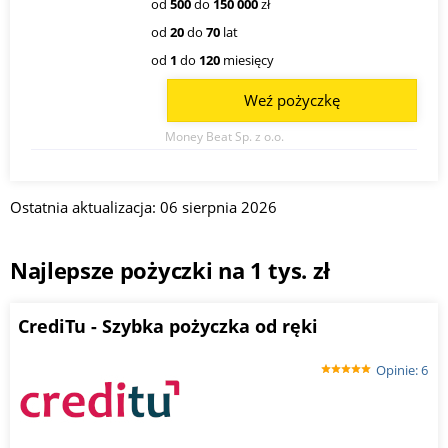
od
500
do
150 000
zł
od
20
do
70
lat
od
1
do
120
miesięcy
Weź pożyczkę
Money Beat Sp. z o.o.
Ostatnia aktualizacja: 06 sierpnia 2026
Najlepsze pożyczki na 1 tys. zł
CrediTu - Szybka pożyczka od ręki
Opinie: 6