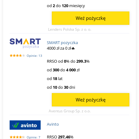
od
2
do
120
miesięcy
Weź pożyczkę
Lenders Polska Sp. z o. o.
SMART pozyczka
4000 zł za 0 zł🔥
Opinie: 13
RRSO od
0
% do
299.3
%
od
300
do
4 000
zł
od
18
lat
od
10
do
30
dni
Weź pożyczkę
Aventus Group Sp. z o.o.
Avinto
RRSO
297,46
%
Opinie: 7