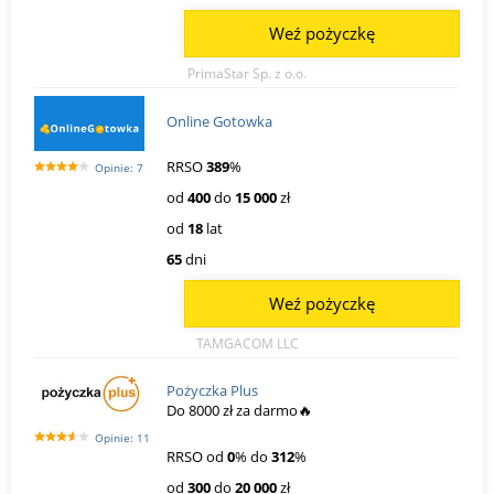
Weź pożyczkę
PrimaStar Sp. z o.o.
Online Gotowka
RRSO
389
%
Opinie: 7
od
400
do
15 000
zł
od
18
lat
65
dni
Weź pożyczkę
TAMGACOM LLC
Pożyczka Plus
Do 8000 zł za darmo🔥
Opinie: 11
RRSO od
0
% do
312
%
od
300
do
20 000
zł