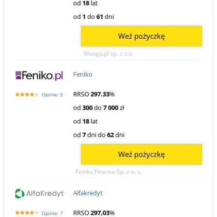
od
18
lat
od
1
do
61
dni
Weź pożyczkę
Wonga.pl sp. z o.o.
Feniko
RRSO
297.33
%
Opinie: 5
od
300
do
7 000
zł
od
18
lat
od
7
dni do
62
dni
Weź pożyczkę
Feniko Finanse Sp. z o. o.
Alfakredyt
RRSO
297,03
%
Opinie: 7