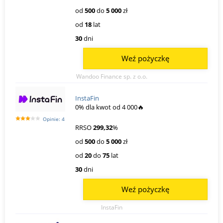
od
500
do
5 000
zł
od
18
lat
30
dni
Weź pożyczkę
Wandoo Finance sp. z o.o.
InstaFin
0% dla kwot od 4 000🔥
Opinie: 4
RRSO
299,32
%
od
500
do
5 000
zł
od
20
do
75
lat
30
dni
Weź pożyczkę
InstaFin