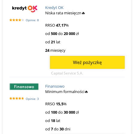
Kredyt OK
Niska rata miesięczn🔥
Opinie: 8
RRSO
47,17
%
od
500
do
20 000
zł
od
21
lat
24
miesięcy
Weź pożyczkę
Capital Service S.A.
Finansowo
Minimum formalności🔥
Opinie: 3
RRSO
15,5
%
od
100
do
30 000
zł
od
18
lat
od
7
do
30
dni