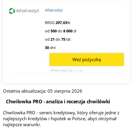
Alfakredyt
RRSO
297,03
%
od
500
do
8 000
zł
od
21
do
75
lat
30
dni
Weź pożyczkę
Alfakredyt Sp. z o.o.
Ostatnia aktualizacja: 05 sierpnia 2026
Chwilowka PRO - analiza i recenzja chwilówki
Chwilowka PRO - serwis kredytowy, który oferuje jedne z
najlepszych kredytów i hipotek w Polsce, abyś otrzymał
najlepsze warunki.