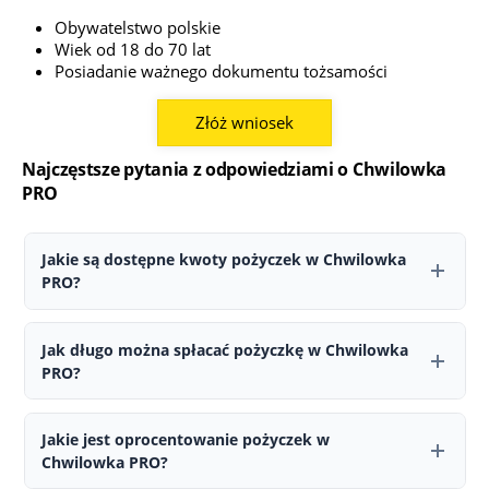
Obywatelstwo polskie
Wiek od 18 do 70 lat
Posiadanie ważnego dokumentu tożsamości
Złóż wniosek
Najczęstsze pytania z odpowiedziami o Chwilowka
PRO
Jakie są dostępne kwoty pożyczek w Chwilowka
PRO?
W Chwilowka PRO można ubiegać się o pożyczkę w przedziale od
100 do 20 000 zł. W przypadku nowych klientów przyznawana
Jak długo można spłacać pożyczkę w Chwilowka
kwota może być niższa.
PRO?
Okres spłaty wynosi od 2 do 12 miesięcy. Pierwsza pożyczka
zazwyczaj nie jest udzielana na maksymalny możliwy czas.
Jakie jest oprocentowanie pożyczek w
Chwilowka PRO?