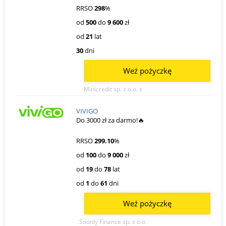
RRSO
298
%
od
500
do
9 600
zł
od
21
lat
30
dni
Weź pożyczkę
Minicredit sp. z o.o. s
VIVIGO
Do 3000 zł za darmo!🔥
RRSO
299.10
%
od
100
do
9 000
zł
od
19
do
78
lat
od
1
do
61
dni
Weź pożyczkę
Soonly Finance sp. z o.o.