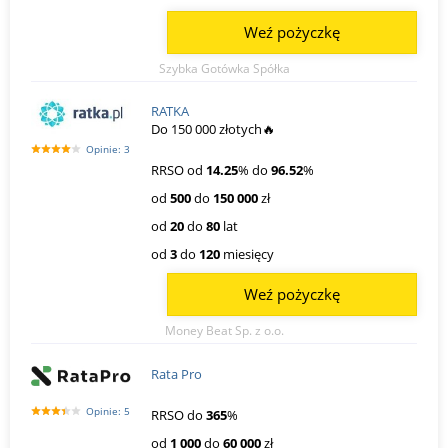
Weź pożyczkę
Szybka Gotówka Spółka
RATKA
Do 150 000 złotych🔥
Opinie: 3
RRSO od
14.25
% do
96.52
%
od
500
do
150 000
zł
od
20
do
80
lat
od
3
do
120
miesięcy
Weź pożyczkę
Money Beat Sp. z o.o.
Rata Pro
Opinie: 5
RRSO do
365
%
od
1 000
do
60 000
zł