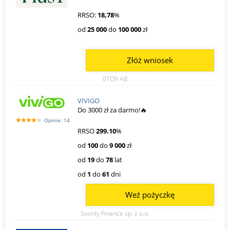
RRSO:
18,78
%
od
25 000
do
100 000
zł
Złóż wniosek
0TO9 AB
VIVIGO
Do 3000 zł za darmo!🔥
Opinie: 14
RRSO
299.10
%
od
100
do
9 000
zł
od
19
do
78
lat
od
1
do
61
dni
Weź pożyczkę
Soonly Finance sp. z o.o.