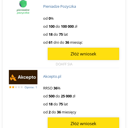
Pieniadze Pozyczka
od
0
%
od
100
do
100 000
zł
od
18
do
75
lat
od
61
dni do
36
miesiąc
Złóż wniosek
DOAFF SIA
Akcepto.pl
Opinie: 1
RRSO
36
%
od
500
do
25 000
zł
od
18
do
75
lat
od
2
do
36
miesięcy
Złóż wniosek