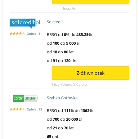
InstaFin
Solcredit
Opinie: 8
RRSO od
0
% do
485,25
%
od
100
do
5 000
zł
od
18
do
80
lat
od
91
do
120
dni
Złóż wniosek
Fiizy Poland SP. z o.o
Szybka Gotówka
Opinie: 13
RRSO od
111
% do
1362
%
od
700
do
20 000
zł
od
21
do
70
lat
65
dni