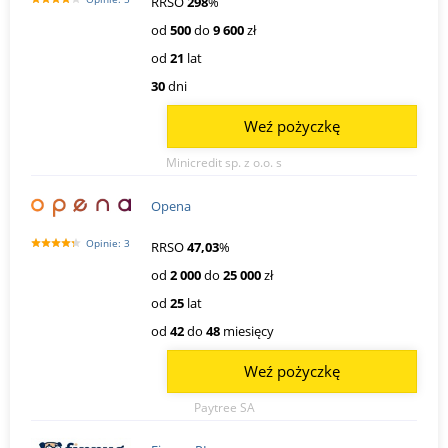
RRSO
298
%
od
500
do
9 600
zł
od
21
lat
30
dni
Weź pożyczkę
Minicredit sp. z o.o. s
Opena
Opinie: 3
RRSO
47,03
%
od
2 000
do
25 000
zł
od
25
lat
od
42
do
48
miesięcy
Weź pożyczkę
Paytree SA