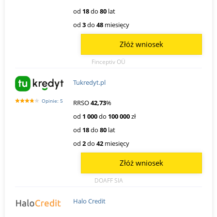
od
18
do
80
lat
od
3
do
48
miesięcy
Złóż wniosek
Finceptiv OÜ
Tukredyt.pl
Opinie: 5
RRSO
42,73
%
od
1 000
do
100 000
zł
od
18
do
80
lat
od
2
do
42
miesięcy
Złóż wniosek
DOAFF SIA
Halo Credit