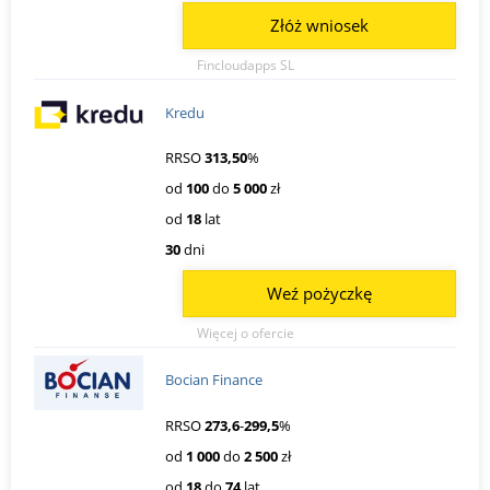
Złóż wniosek
Fincloudapps SL
Kredu
RRSO
313,50
%
od
100
do
5 000
zł
od
18
lat
30
dni
Weź pożyczkę
Więcej o ofercie
Bocian Finance
RRSO
273,6
-
299,5
%
od
1 000
do
2 500
zł
od
18
do
74
lat