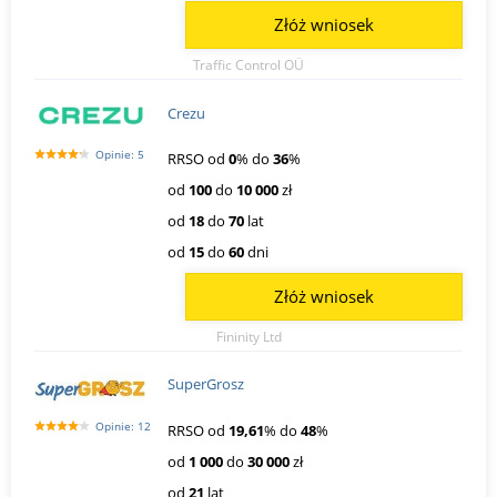
Złóż wniosek
Traffic Control OÜ
Crezu
Opinie: 5
RRSO od
0
% do
36
%
od
100
do
10 000
zł
od
18
do
70
lat
od
15
do
60
dni
Złóż wniosek
Fininity Ltd
SuperGrosz
Opinie: 12
RRSO od
19,61
% do
48
%
od
1 000
do
30 000
zł
od
21
lat