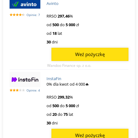
Avinto
Opinie: 7
RRSO
297,46
%
od
500
do
5 000
zł
od
18
lat
30
dni
Weź pożyczkę
Wandoo Finance sp. z o.o.
InstaFin
0% dla kwot od 4 000🔥
Opinie: 4
RRSO
299,32
%
od
500
do
5 000
zł
od
20
do
75
lat
30
dni
Weź pożyczkę