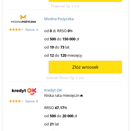
Finperial Sp. z o.o.
Modna Pożyczka
Opinie: 4
od
0
zł, RRSO
0
%
od
500
do
150 000
zł
od
19
do
73
lat
od
12
do
120
miesięcy
Złóż wniosek
Loando Direct Sp. z o.o.
Kredyt OK
Niska rata miesięczn🔥
Opinie: 8
RRSO
47,17
%
od
500
do
20 000
zł
od
21
lat