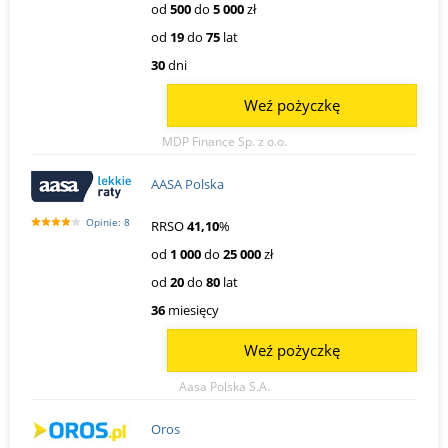
od
500
do
5 000
zł
od
19
do
75
lat
30
dni
Weź pożyczkę
MDP Finance Sp. z o.o.
AASA Polska
Opinie: 8
RRSO
41,10
%
od
1 000
do
25 000
zł
od
20
do
80
lat
36
miesięcy
Weź pożyczkę
Aasa Polska S.A.
Oros