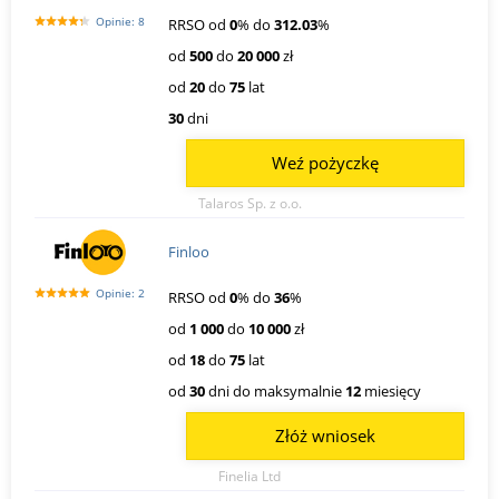
Opinie: 8
RRSO od
0
% do
312.03
%
od
500
do
20 000
zł
od
20
do
75
lat
30
dni
Weź pożyczkę
Talaros Sp. z o.o.
Finloo
Opinie: 2
RRSO od
0
% do
36
%
od
1 000
do
10 000
zł
od
18
do
75
lat
od
30
dni do maksymalnie
12
miesięcy
Złóż wniosek
Finelia Ltd