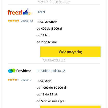
Aventus Group Sp. z o.o.
Freezl
Opinie: 13
RRSO
297,00
%
od
400
do
5 000
zł
od
18
lat
od
7
do
65
dni
Weź pożyczkę
TAMGACOM LLC
Provident Polska SA
Opinie: 9
RRSO
29
%
od
1 000
do
30 000
zł
od
18
do
75
lat
od
5
do
48
miesiące