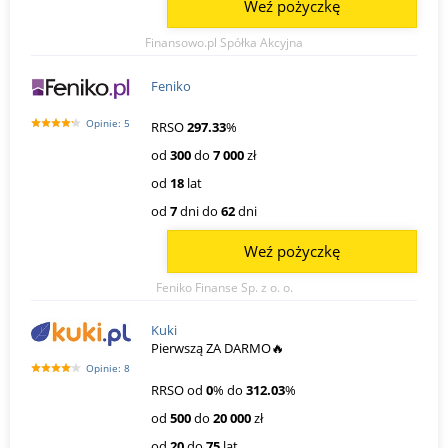
Weź pożyczkę
Finansowo.pl Spółka Akcyjna
Feniko
Opinie: 5
RRSO
297.33
%
od
300
do
7 000
zł
od
18
lat
od
7
dni do
62
dni
Weź pożyczkę
Feniko Finanse Sp. z o. o.
Kuki
Pierwszą ZA DARMO🔥
Opinie: 8
RRSO od
0
% do
312.03
%
od
500
do
20 000
zł
od
20
do
75
lat