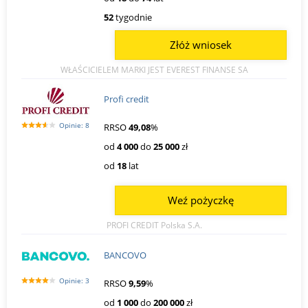
52
tygodnie
Złóż wniosek
WŁAŚCICIELEM MARKI JEST EVEREST FINANSE SA
Profi credit
Opinie: 8
RRSO
49,08
%
od
4 000
do
25 000
zł
od
18
lat
Weź pożyczkę
PROFI CREDIT Polska S.A.
BANCOVO
Opinie: 3
RRSO
9,59
%
od
1 000
do
200 000
zł