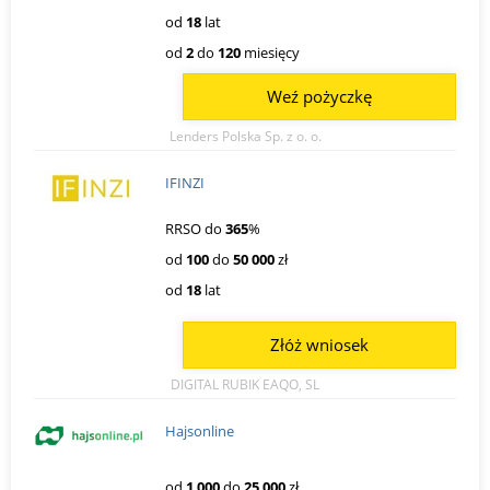
od
18
lat
od
2
do
120
miesięcy
Weź pożyczkę
Lenders Polska Sp. z o. o.
IFINZI
RRSO do
365
%
od
100
do
50 000
zł
od
18
lat
Złóż wniosek
DIGITAL RUBIK EAQO, SL
Hajsonline
od
1 000
do
25 000
zł