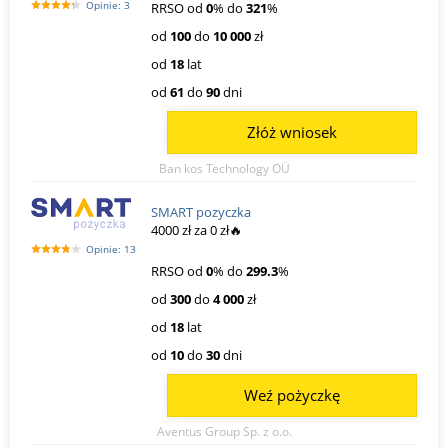
Opinie: 3
RRSO od
0
% do
321
%
od
100
do
10 000
zł
od
18
lat
od
61
do
90
dni
Złóż wniosek
Ban kos Technology OÜ
SMART pozyczka
4000 zł za 0 zł🔥
Opinie: 13
RRSO od
0
% do
299.3
%
od
300
do
4 000
zł
od
18
lat
od
10
do
30
dni
Weź pożyczkę
Aventus Group Sp. z o.o.