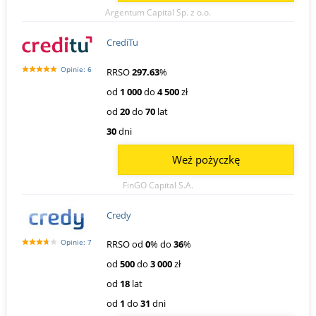
Argentum Capital Sp. z o.o.
CrediTu
Opinie: 6
RRSO
297.63
%
od
1 000
do
4 500
zł
od
20
do
70
lat
30
dni
Weź pożyczkę
FinGO Capital S.A.
Credy
Opinie: 7
RRSO od
0
% do
36
%
od
500
do
3 000
zł
od
18
lat
od
1
do
31
dni