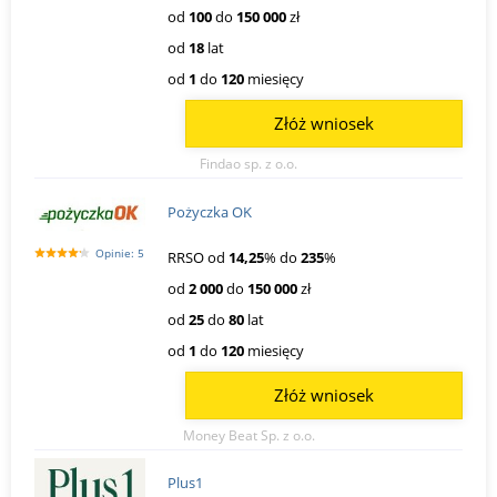
od
100
do
150 000
zł
od
18
lat
od
1
do
120
miesięcy
Złóż wniosek
Findao sp. z o.o.
Pożyczka OK
Opinie: 5
RRSO od
14,25
% do
235
%
od
2 000
do
150 000
zł
od
25
do
80
lat
od
1
do
120
miesięcy
Złóż wniosek
Money Beat Sp. z o.o.
Plus1