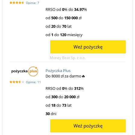
Opinie: 7
RRSO od
0
% do
34.97
%
od
500
do
150 000
zł
od
20
do
70
lat
od
1
do
120
miesięcy
Weź pożyczkę
Money Beat Sp. z o.o.
Pożyczka Plus
Do 8000 zł za darmo🔥
Opinie: 11
RRSO od
0
% do
312
%
od
300
do
20 000
zł
od
18
do
73
lat
30
dni
Weź pożyczkę