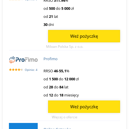
RRSO
311.94
%
od
500
do
5 000
zł
od
21
lat
30
dni
Weź pożyczkę
Miloan Polska Sp. z o.o.
Profimo
Opinie: 4
RRSO
46
-
55,1
%
od
1 500
do
12 000
zł
od
28
do
84
lat
od
12
do
18
miesięcy
Weź pożyczkę
Więcej o ofercie