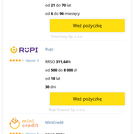
od
21
do
70
lat
od
6
do
96
miesięcy
Weź pożyczkę
Smartney Sp. z o.o.
Rupi
Opinie: 5
RRSO
311,64
%
od
500
do
8 000
zł
od
18
lat
30
dni
Weź pożyczkę
Rupi Finance Sp. z o.o.
MiniCredit
Opinie: 5