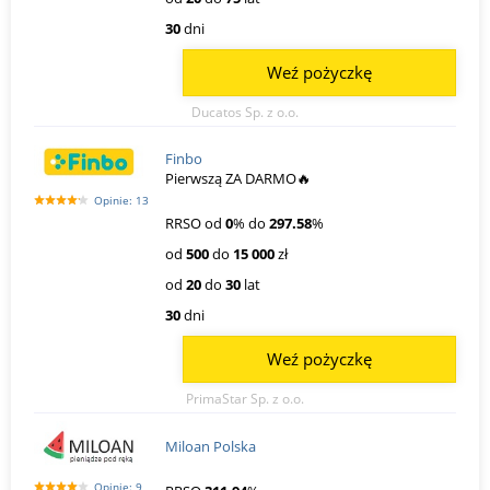
30
dni
Weź pożyczkę
Ducatos Sp. z o.o.
Finbo
Pierwszą ZA DARMO🔥
Opinie: 13
RRSO od
0
% do
297.58
%
od
500
do
15 000
zł
od
20
do
30
lat
30
dni
Weź pożyczkę
PrimaStar Sp. z o.o.
Miloan Polska
Opinie: 9