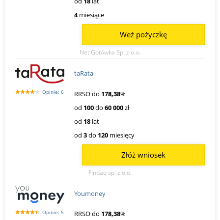
od
18
lat
4
miesiące
Weź pożyczkę
Net Gotówka Sp. z o.o.
taRata
Opinie: 6
RRSO do
178,38
%
od
100
do
60 000
zł
od
18
lat
od
3
do
120
miesięcy
Złóż wniosek
Findao sp. z o.o.
Youmoney
Opinie: 5
RRSO do
178,38
%