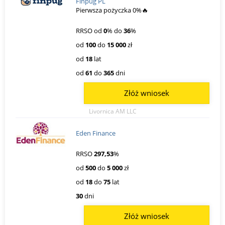
Finpug PL
Pierwsza pożyczka 0%🔥
RRSO od
0
% do
36
%
od
100
do
15 000
zł
od
18
lat
od
61
do
365
dni
Złóż wniosek
Livornica AM LLC
Eden Finance
RRSO
297,53
%
od
500
do
5 000
zł
od
18
do
75
lat
30
dni
Złóż wniosek