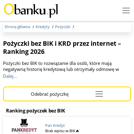
Menu
Burger
Strona główna
Kredyty
Pożyczki
Pożyczki bez BIK i KRD przez internet –
Ranking 2026
Pożyczki bez BIK to rozwiązanie dla osób, które mają
negatywną historię kredytową lub otrzymały odmowę w
banku. W naszym rankingu znajdziesz aktualne oferty
Dalej...
pożyczek online z wysoką szansą na pozytywną decyzję.
Sprawdź, które firmy nie wymagają standardowej weryfikacji
w BIK lub analizują wnioski indywidualnie, uwzględniając
Odebrać pożyczkę
Menu
także inne czynniki niż historia kredytowa.
Burger
Ranking pożyczek bez BIK
Pan Kredyt
Brak wpisu w BIK🔥