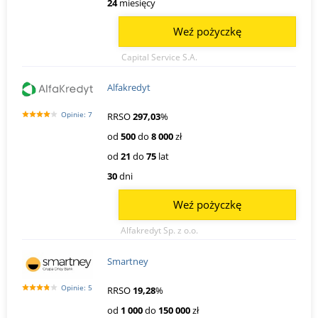
24
miesięcy
Weź pożyczkę
Capital Service S.A.
Alfakredyt
Opinie: 7
RRSO
297,03
%
od
500
do
8 000
zł
od
21
do
75
lat
30
dni
Weź pożyczkę
Alfakredyt Sp. z o.o.
Smartney
Opinie: 5
RRSO
19,28
%
od
1 000
do
150 000
zł