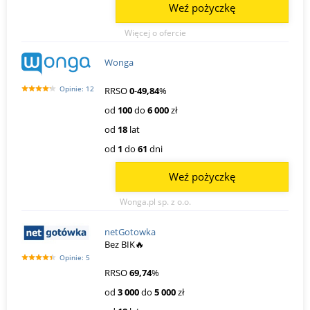
Weź pożyczkę
Więcej o ofercie
Wonga
Opinie: 12
RRSO
0
-
49,84
%
od
100
do
6 000
zł
od
18
lat
od
1
do
61
dni
Weź pożyczkę
Wonga.pl sp. z o.o.
netGotowka
Bez BIK🔥
Opinie: 5
RRSO
69,74
%
od
3 000
do
5 000
zł