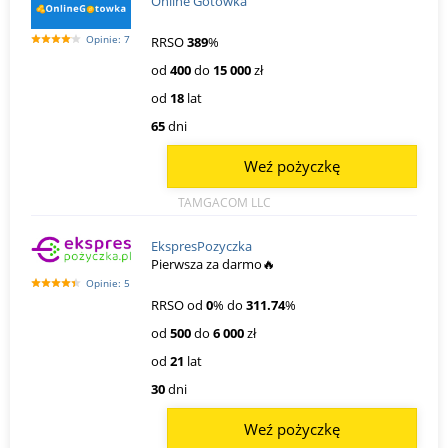
Online Gotowka
Opinie: 7
RRSO
389
%
od
400
do
15 000
zł
od
18
lat
65
dni
Weź pożyczkę
TAMGACOM LLC
EkspresPozyczka
Pierwsza za darmo🔥
Opinie: 5
RRSO od
0
% do
311.74
%
od
500
do
6 000
zł
od
21
lat
30
dni
Weź pożyczkę