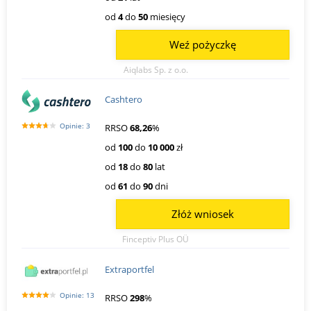
od
4
do
50
miesięcy
Weź pożyczkę
Aiqlabs Sp. z o.o.
Cashtero
Opinie: 3
RRSO
68,26
%
od
100
do
10 000
zł
od
18
do
80
lat
od
61
do
90
dni
Złóż wniosek
Finceptiv Plus OÜ
Extraportfel
Opinie: 13
RRSO
298
%