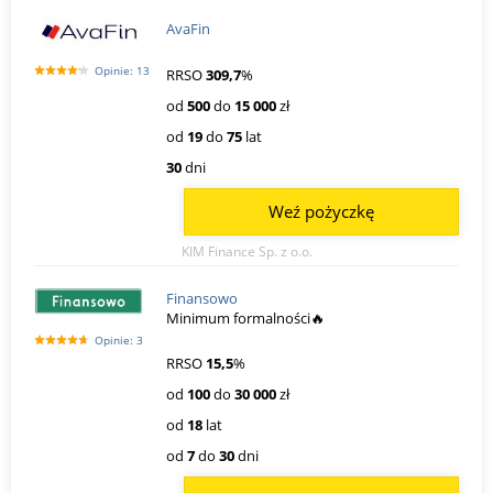
AvaFin
Opinie: 13
RRSO
309,7
%
od
500
do
15 000
zł
od
19
do
75
lat
30
dni
Weź pożyczkę
KIM Finance Sp. z o.o.
Finansowo
Minimum formalności🔥
Opinie: 3
RRSO
15,5
%
od
100
do
30 000
zł
od
18
lat
od
7
do
30
dni