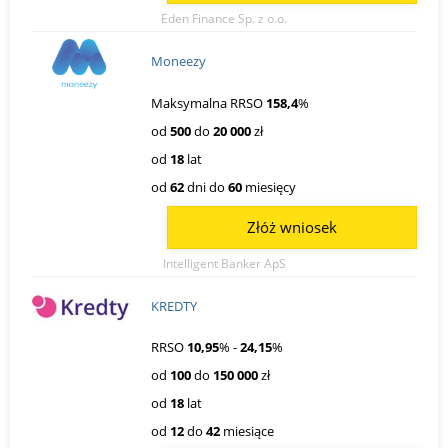
Eden Finance Sp. z o.o.
Moneezy
Maksymalna RRSO
158,4
%
od
500
do
20 000
zł
od
18
lat
od
62
dni do
60
miesięcy
Złóż wniosek
Intelligent Banker ApS
KREDTY
RRSO
10,95
% -
24,15
%
od
100
do
150 000
zł
od
18
lat
od
12
do
42
miesiące