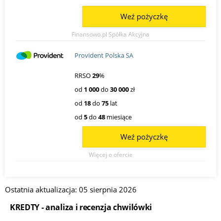
Weź pożyczkę
Finansowo.pl Spółka Akcyjna
Provident Polska SA
RRSO
29
%
od
1 000
do
30 000
zł
od
18
do
75
lat
od
5
do
48
miesiące
Weź pożyczkę
Więcej o ofercie
Ostatnia aktualizacja: 05 sierpnia 2026
KREDTY - analiza i recenzja chwilówki