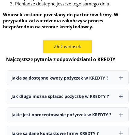
Pieniądze dostępne jeszcze tego samego dnia
Wniosek zostanie przesłany do partnerów firmy. W
przypadku zatwierdzenia zakończysz proces
bezpośrednio na stronie kredytodawcy.
Złóż wniosek
Najczęstsze pytania z odpowiedziami o KREDTY
Jakie są dostępne kwoty pożyczek w KREDTY ?
W KREDTY można ubiegać się o pożyczkę w przedziale od 100 do
150 000 zł. W przypadku nowych klientów przyznawana kwota
Jak długo można spłacać pożyczkę w KREDTY ?
może być niższa.
Okres spłaty wynosi od 12 do 42 miesiące. Pierwsza pożyczka
zazwyczaj nie jest udzielana na maksymalny możliwy czas.
Jakie jest oprocentowanie pożyczek w KREDTY ?
Na stronie KREDTY wskazano RRSO 10,95% - 24,15%. Ostateczne
warunki, w tym oprocentowanie oraz całkowity koszt pożyczki, są
Jakie są dane kontaktowe firmy KREDTY ?