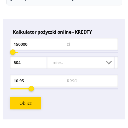
przedstawiane indywidualnie podczas składania wniosku.
Z firmą KREDTY można skontaktować się poprzez następujące dane:
Adres: Avda. Isabel de Farnesio 23, Puerta 5, 28660 Boadilla del
Monte, Madryt, Hiszpania (Firma działa jako broker pożyczkowy w
Polsce), E-mail:
info@kredty.pl
Kalkulator pożyczki online - KREDTY
zł
Kwota
mies.
Okres
RRSO
Odsetek
Oblicz