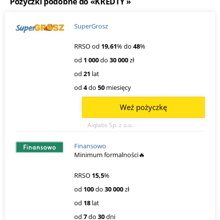
Pożyczki podobne do «KREDTY »
SuperGrosz
RRSO od
19,61
% do
48
%
od
1 000
do
30 000
zł
od
21
lat
od
4
do
50
miesięcy
Weź pożyczkę
Aiqlabs Sp. z o.o.
Finansowo
Minimum formalności🔥
RRSO
15,5
%
od
100
do
30 000
zł
od
18
lat
od
7
do
30
dni