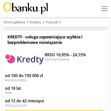
Menu
Burger
Strona główna
Kredyty
Pożyczki
KREDTY - usługa zapewniająca szybkie i
bezproblemowe rozwiązanie
RRSO 10,95% - 24,15%
Oprocentowanie
od 100 do 150 000 zł
Kwota kredytu
od 18 lat
Wiek
od 12 do 42 miesiące
Okres pożyczki