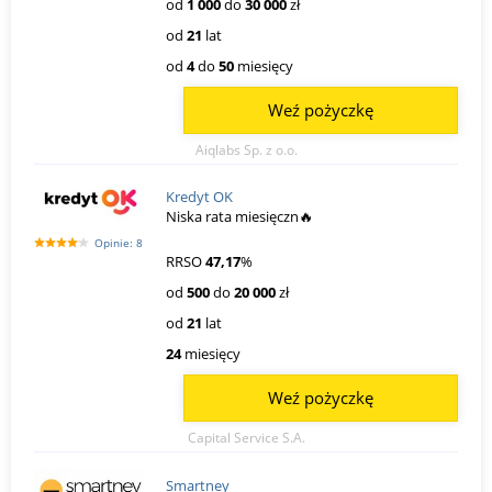
od
1 000
do
30 000
zł
od
21
lat
od
4
do
50
miesięcy
Weź pożyczkę
Aiqlabs Sp. z o.o.
Kredyt OK
Niska rata miesięczn🔥
Opinie: 8
RRSO
47,17
%
od
500
do
20 000
zł
od
21
lat
24
miesięcy
Weź pożyczkę
Capital Service S.A.
Smartney