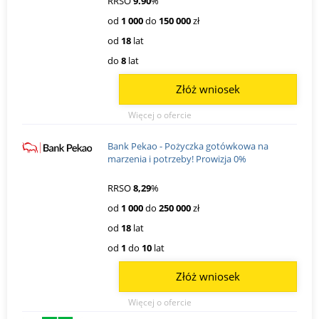
RRSO
9.90
%
od
1 000
do
150 000
zł
od
18
lat
do
8
lat
Złóż wniosek
Więcej o ofercie
Bank Pekao - Pożyczka gotówkowa na
marzenia i potrzeby! Prowizja 0%
RRSO
8,29
%
od
1 000
do
250 000
zł
od
18
lat
od
1
do
10
lat
Złóż wniosek
Więcej o ofercie