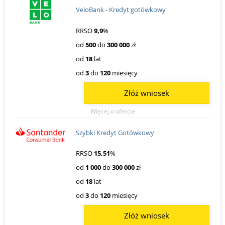
VeloBank - Kredyt gotówkowy
RRSO
9,9
%
od
500
do
300 000
zł
od
18
lat
od
3
do
120
miesięcy
Złóż wniosek
Więcej o ofercie
Szybki Kredyt Gotówkowy
RRSO
15,51
%
od
1 000
do
300 000
zł
od
18
lat
od
3
do
120
miesięcy
Złóż wniosek