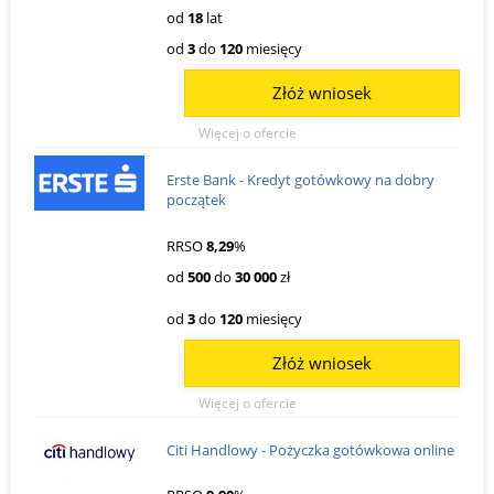
od
18
lat
od
3
do
120
miesięcy
Złóż wniosek
Więcej o ofercie
Erste Bank - Kredyt gotówkowy na dobry
początek
RRSO
8,29
%
od
500
do
30 000
zł
od
3
do
120
miesięcy
Złóż wniosek
Więcej o ofercie
Citi Handlowy - Pożyczka gotówkowa online