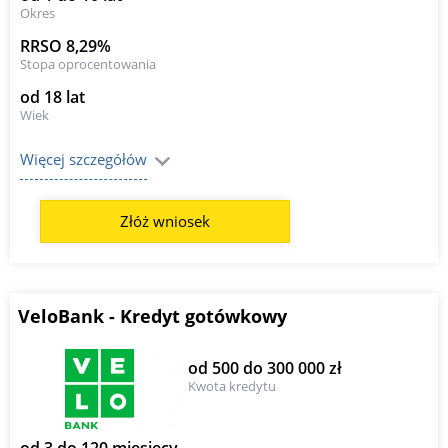
Okres
RRSO 8,29%
Stopa oprocentowania
od 18 lat
Wiek
Więcej szczegółów
Złóż wniosek
VeloBank - Kredyt gotówkowy
od 500 do 300 000 zł
Kwota kredytu
od 3 do 120 miesięcy