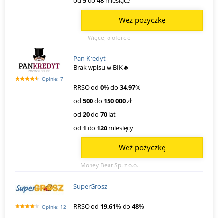
od
5
do
48
miesiące
Weź pożyczkę
Więcej o ofercie
Pan Kredyt
Brak wpisu w BIK🔥
Opinie: 7
RRSO od
0
% do
34.97
%
od
500
do
150 000
zł
od
20
do
70
lat
od
1
do
120
miesięcy
Weź pożyczkę
Money Beat Sp. z o.o.
SuperGrosz
RRSO od
19,61
% do
48
%
Opinie: 12