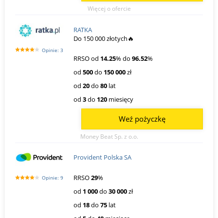
Więcej o ofercie
RATKA
Do 150 000 złotych🔥
Opinie: 3
RRSO od
14.25
% do
96.52
%
od
500
do
150 000
zł
od
20
do
80
lat
od
3
do
120
miesięcy
Weź pożyczkę
Money Beat Sp. z o.o.
Provident Polska SA
RRSO
29
%
Opinie: 9
od
1 000
do
30 000
zł
od
18
do
75
lat