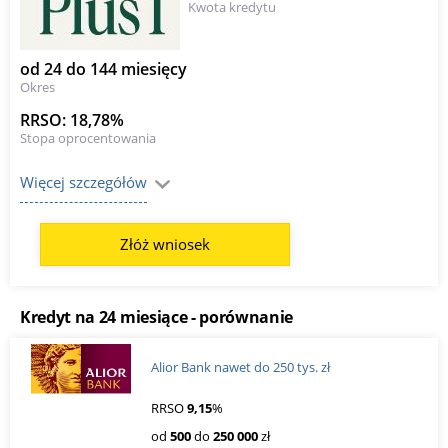
Kwota kredytu
od 24 do 144 miesięcy
Okres
RRSO: 18,78%
Stopa oprocentowania
Więcej szczegółów
Złóż wniosek
Kredyt na 24 miesiące - porównanie
Alior Bank nawet do 250 tys. zł
RRSO
9,15
%
od
500
do
250 000
zł