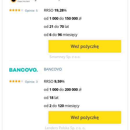
RRSO
19,28
%
Opinie: 5
od
1 000
do
150 000
zł
od
21
do
70
lat
od
6
do
96
miesięcy
Weź pożyczkę
Smartney Sp. z o.o.
BANCOVO
RRSO
9,59
%
Opinie: 3
od
1 000
do
200 000
zł
od
18
lat
od
2
do
120
miesięcy
Weź pożyczkę
Lenders Polska Sp. z o. o.