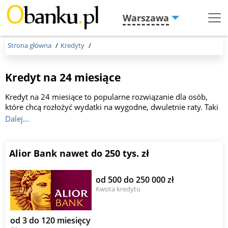
Warszawa
Menu
Burger
Strona główna
Kredyty
Kredyt na 24 miesiące
Kredyt na 24 miesiące to popularne rozwiązanie dla osób,
które chcą rozłożyć wydatki na wygodne, dwuletnie raty. Taki
okres spłaty pozwala ograniczyć całkowity koszt kredytu w
Dalej...
porównaniu z dłuższym finansowaniem.
Alior Bank nawet do 250 tys. zł
od 500 do 250 000 zł
Kwota kredytu
od 3 do 120 miesięcy