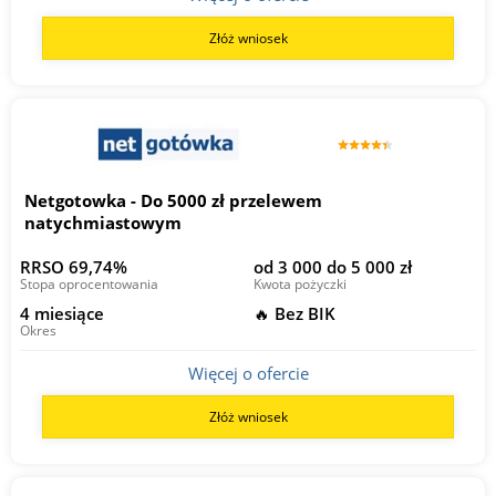
Złóż wniosek
Netgotowka - Do 5000 zł przelewem
natychmiastowym
RRSO 69,74%
od 3 000 do 5 000 zł
Stopa oprocentowania
Kwota pożyczki
4 miesiące
🔥 Bez BIK
Okres
Więcej o ofercie
Złóż wniosek