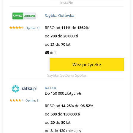
InstaFin
Szybka Gotówka
RRSO od
111
% do
1362
%
Opinie: 13
od
700
do
20 000
zł
od
21
do
70
lat
65
dni
Weź pożyczkę
Szybka Gotówka Spółka
RATKA
Do 150 000 złotych🔥
Opinie: 3
RRSO od
14.25
% do
96.52
%
od
500
do
150 000
zł
od
20
do
80
lat
od
3
do
120
miesięcy