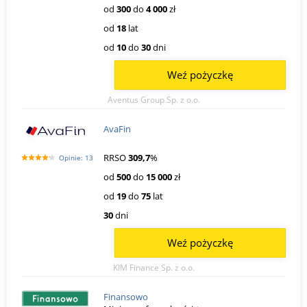
od
300
do
4 000
zł
od
18
lat
od
10
do
30
dni
Weź pożyczkę
Aventus Group Sp. z o.o.
AvaFin
RRSO
309,7
%
Opinie: 13
od
500
do
15 000
zł
od
19
do
75
lat
30
dni
Weź pożyczkę
KIM Finance Sp. z o.o.
Finansowo