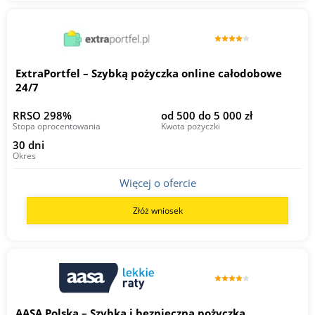
ExtraPortfel – Szybką pożyczka online całodobowe
24/7
RRSO 298%
od 500 do 5 000 zł
Stopa oprocentowania
Kwota pożyczki
30 dni
Okres
Więcej o ofercie
Złóż wniosek
AASA Polska – Szybka i bezpieczna pożyczka