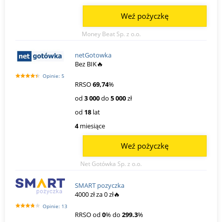
Weź pożyczkę
Money Beat Sp. z o.o.
netGotowka
Bez BIK🔥
Opinie: 5
RRSO
69,74
%
od
3 000
do
5 000
zł
od
18
lat
4
miesiące
Weź pożyczkę
Net Gotówka Sp. z o.o.
SMART pozyczka
4000 zł za 0 zł🔥
Opinie: 13
RRSO od
0
% do
299.3
%