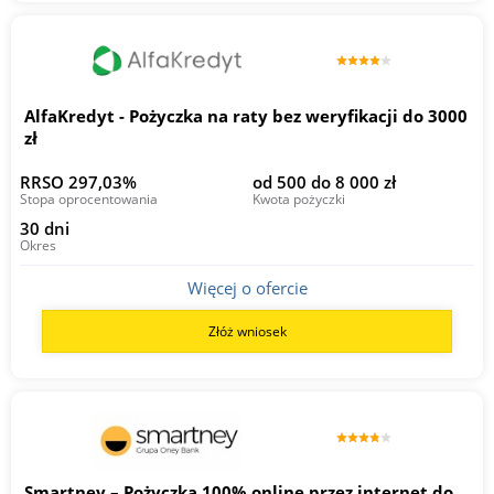
AlfaKredyt - Pożyczka na raty bez weryfikacji do 3000
zł
RRSO 297,03%
od 500 do 8 000 zł
Stopa oprocentowania
Kwota pożyczki
30 dni
Okres
Więcej o ofercie
Złóż wniosek
Smartney – Pożyczka 100% online przez internet do