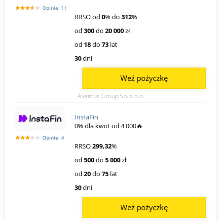
Opinie: 11
RRSO od
0
% do
312
%
od
300
do
20 000
zł
od
18
do
73
lat
30
dni
Weź pożyczkę
Aventus Group Sp. z o.o.
InstaFin
0% dla kwot od 4 000🔥
Opinie: 4
RRSO
299,32
%
od
500
do
5 000
zł
od
20
do
75
lat
30
dni
Weź pożyczkę