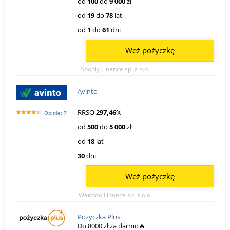
od
100
do
9 000
zł
od
19
do
78
lat
od
1
do
61
dni
Weź pożyczkę
Soonly Finance sp. z o.o.
Avinto
RRSO
297,46
%
Opinie: 7
od
500
do
5 000
zł
od
18
lat
30
dni
Weź pożyczkę
Wandoo Finance sp. z o.o.
Pożyczka Plus
Do 8000 zł za darmo🔥