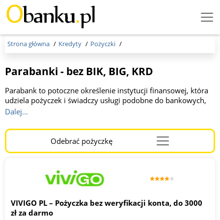
Menu
Burger
Strona główna
Kredyty
Pożyczki
Parabanki - bez BIK, BIG, KRD
Parabank to potoczne określenie instytucji finansowej, która
udziela pożyczek i świadczy usługi podobne do bankowych,
ale nie jest bankiem i nie podlega nadzorowi Komisji Nadzoru
Dalej...
Finansowego (KNF) w takim samym zakresie jak tradycyjne
banki. Parabanki działają na podstawie innych przepisów (np.
kodeksu cywilnego), dlatego mogą mieć mniej rygorystyczne
Odebrać pożyczkę
Menu
wymagania wobec klientów – np. nie sprawdzają BIK i
Burger
rejestrów dłużników, takie jak BIG i KRD, oraz akceptują niskie
dochody czy zadłużenia.
VIVIGO PL – Pożyczka bez weryfikacji konta, do 3000
zł za darmo