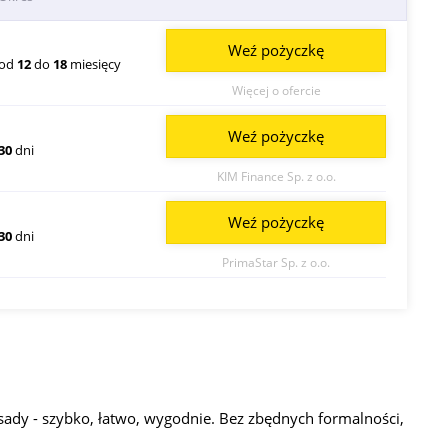
Weź pożyczkę
od
12
do
18
miesięcy
Więcej o ofercie
Weź pożyczkę
30
dni
KIM Finance Sp. z o.o.
Weź pożyczkę
30
dni
PrimaStar Sp. z o.o.
sady - szybko, łatwo, wygodnie. Bez zbędnych formalności,