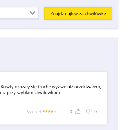
. Koszty okazały się trochę wyższe niż oczekiwałem,
m niż przy szybkim chwilówkom
0
0
Оcena: 4