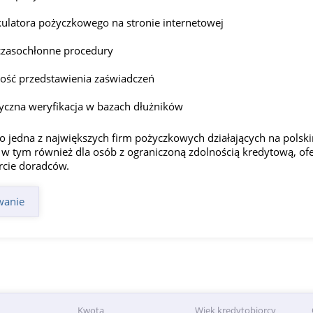
kulatora pożyczkowego na stronie internetowej
 czasochłonne procedury
ość przedstawienia zaświadczeń
yczna weryfikacja w bazach dłużników
 to jedna z największych firm pożyczkowych działających na polski
 w tym również dla osób z ograniczoną zdolnością kredytową, of
rcie doradców.
owanie
Kwota
Wiek kredytobiorcy