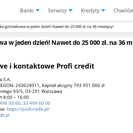
Banki
Serwisy
Kredyty
Chwiló
Menu
Burger
zka gotówkowa w jeden dzień! Nawet do 25 000 zł. na 36 miesięcy!
a w jeden dzień! Nawet do 25 000 zł. na 36 m
e i kontaktowe Profi credit
a S.A.
EGON: 243624011, Kapitał akcyjny 793 951 000 zł
centego 93/5, 03-291 Warszawa
t 8:00 – 16:00
496 00 60, 33 499 60 00
nie:
https://proficredit.pl/
it.pl