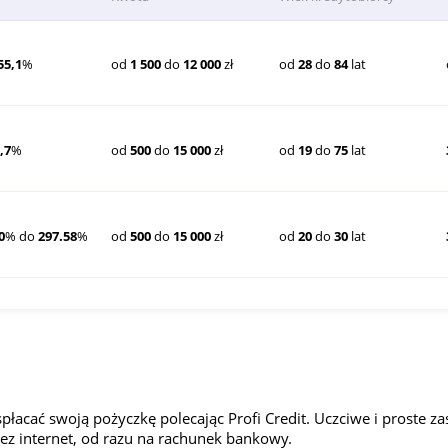
55,1
%
od
1 500
do
12 000
zł
od
28
do
84
lat
,7
%
od
500
do
15 000
zł
od
19
do
75
lat
0
% do
297.58
%
od
500
do
15 000
zł
od
20
do
30
lat
acać swoją pożyczkę polecając Profi Credit. Uczciwe i proste za
ez internet, od razu na rachunek bankowy.