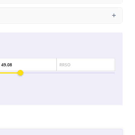
ę klientów.
yjny 793 951 000 zł, co pozwala na ich weryfikację w
RRSO
Odsetek