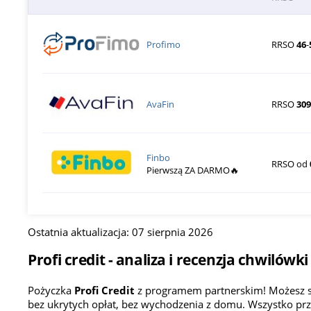
Profimo
RRSO
46
-
AvaFin
RRSO
309
Finbo
RRSO od
Pierwszą ZA DARMO🔥
Ostatnia aktualizacja: 07 sierpnia 2026
Profi credit - analiza i recenzja chwilówki
Pożyczka
Profi Credit
z programem partnerskim! Możesz spł
bez ukrytych opłat, bez wychodzenia z domu. Wszystko prz