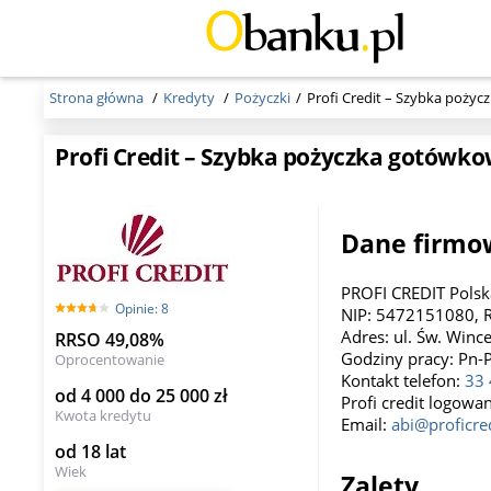
Strona główna
Kredyty
Pożyczki
Profi Credit – Szybka pożyc
Profi Credit – Szybka pożyczka gotówkow
Dane firmow
PROFI CREDIT Polsk
Opinie: 8
NIP: 5472151080, R
Adres: ul. Św. Win
RRSO 49,08%
Godziny pracy: Pn-P
Oprocentowanie
Kontakt telefon:
33 
od 4 000 do 25 000 zł
Profi credit logowa
Kwota kredytu
Email:
abi@proficred
od 18 lat
Wiek
Zalety