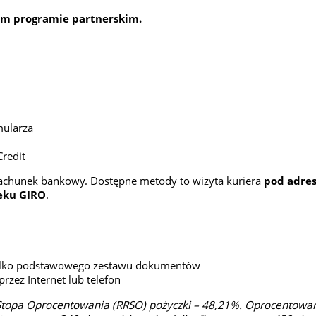
nym programie partnerskim.
mularza
Credit
rachunek bankowy. Dostępne metody to wizyta kuriera
pod adre
eku GIRO
.
tylko podstawowego zestawu dokumentów
rzez Internet lub telefon
 Stopa Oprocentowania (RRSO) pożyczki – 48,21%. Oprocentowani