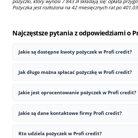
pożyczki, który wynosi 7 843 zł składają się: opłata przyg
Pożyczka jest rozłożona na 42 miesięcznych rat po 401.03
Najczęstsze pytania z odpowiedziami o Pr
Jakie są dostępne kwoty pożyczek w Profi credit?
W Profi credit można ubiegać się o pożyczkę w przedziale o
Jak długo można spłacać pożyczkę w Profi credit?
Tę informację można uzyskać u pożyczkodawcy Profi credit 
Jakie jest oprocentowanie pożyczek w Profi credit?
Na stronie Profi credit wskazano RRSO 49,08%. Ostateczne w
Jakie są dane kontaktowe firmy Profi credit?
Z firmą Profi credit można skontaktować się poprzez następu
Kto udziela pożyczek w Profi credit?