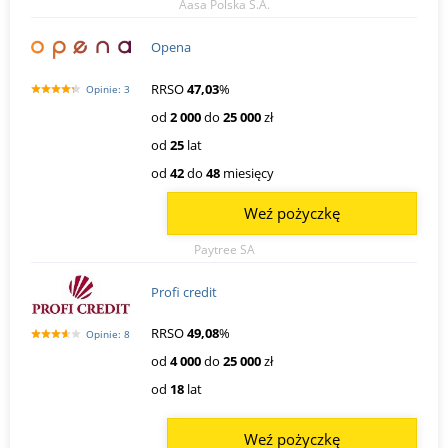
Aasa Polska S.A.
Opena
RRSO
47,03
%
Opinie: 3
od
2 000
do
25 000
zł
od
25
lat
od
42
do
48
miesięcy
Weź pożyczkę
Paytree SA
Profi credit
RRSO
49,08
%
Opinie: 8
od
4 000
do
25 000
zł
od
18
lat
Weź pożyczkę