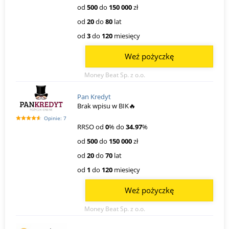
od
500
do
150 000
zł
od
20
do
80
lat
od
3
do
120
miesięcy
Weź pożyczkę
Money Beat Sp. z o.o.
Pan Kredyt
Brak wpisu w BIK🔥
Opinie: 7
RRSO od
0
% do
34.97
%
od
500
do
150 000
zł
od
20
do
70
lat
od
1
do
120
miesięcy
Weź pożyczkę
Money Beat Sp. z o.o.