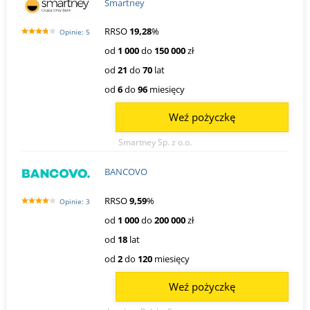
Smartney
RRSO
19,28
%
Opinie: 5
od
1 000
do
150 000
zł
od
21
do
70
lat
od
6
do
96
miesięcy
Weź pożyczkę
Smartney Sp. z o.o.
BANCOVO
RRSO
9,59
%
Opinie: 3
od
1 000
do
200 000
zł
od
18
lat
od
2
do
120
miesięcy
Weź pożyczkę