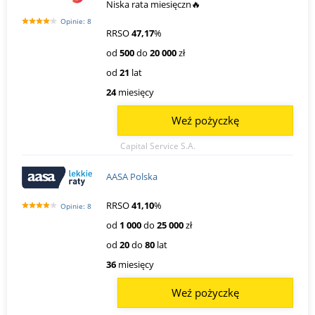
Niska rata miesięczn🔥
Opinie: 8
RRSO
47,17
%
od
500
do
20 000
zł
od
21
lat
24
miesięcy
Weź pożyczkę
Capital Service S.A.
AASA Polska
RRSO
41,10
%
Opinie: 8
od
1 000
do
25 000
zł
od
20
do
80
lat
36
miesięcy
Weź pożyczkę