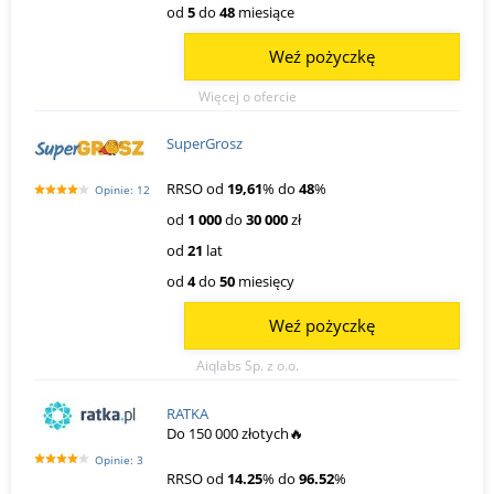
od
5
do
48
miesiące
Weź pożyczkę
Więcej o ofercie
SuperGrosz
RRSO od
19,61
% do
48
%
Opinie: 12
od
1 000
do
30 000
zł
od
21
lat
od
4
do
50
miesięcy
Weź pożyczkę
Aiqlabs Sp. z o.o.
RATKA
Do 150 000 złotych🔥
Opinie: 3
RRSO od
14.25
% do
96.52
%