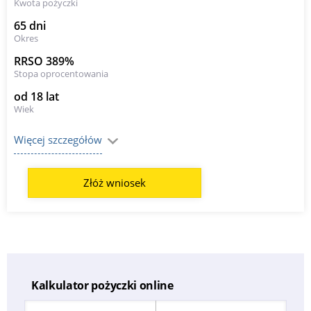
Kwota pożyczki
65 dni
Okres
RRSO 389%
Stopa oprocentowania
od 18 lat
Wiek
Więcej szczegółów
Złóż wniosek
Kalkulator pożyczki online