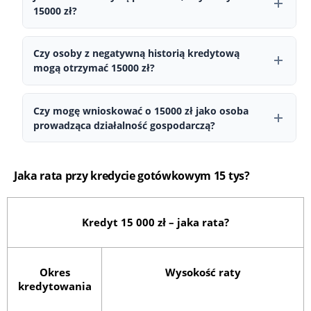
konto bankowe. Ostateczna decyzja zależy od indywidualnej
15000 zł?
oceny zdolności kredytowej.
W większości przypadków wystarczy dowód osobisty. W
zależności od kwoty oraz instytucji finansowej mogą być
Czy osoby z negatywną historią kredytową
wymagane dodatkowe informacje dotyczące dochodów.
mogą otrzymać 15000 zł?
Niektóre instytucje dopuszczają możliwość finansowania osób z
mniej idealną historią kredytową, jednak decyzja zawsze
Czy mogę wnioskować o 15000 zł jako osoba
podejmowana jest indywidualnie.
prowadząca działalność gospodarczą?
Tak, osoby prowadzące działalność gospodarczą również mogą
złożyć wniosek, o ile posiadają udokumentowane dochody.
Jaka rata przy kredycie gotówkowym 15 tys?
Kredyt 15 000 zł – jaka rata?
Okres
Wysokość raty
kredytowania