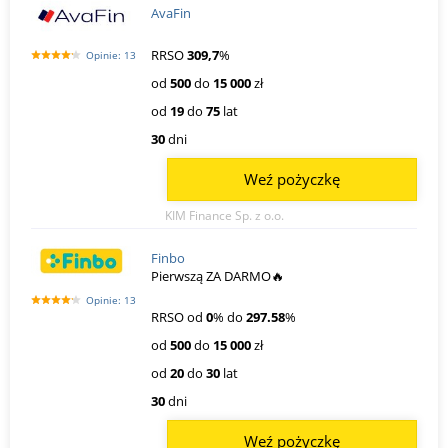
AvaFin
RRSO
309,7
%
Opinie: 13
od
500
do
15 000
zł
od
19
do
75
lat
30
dni
Weź pożyczkę
KIM Finance Sp. z o.o.
Finbo
Pierwszą ZA DARMO🔥
Opinie: 13
RRSO od
0
% do
297.58
%
od
500
do
15 000
zł
od
20
do
30
lat
30
dni
Weź pożyczkę