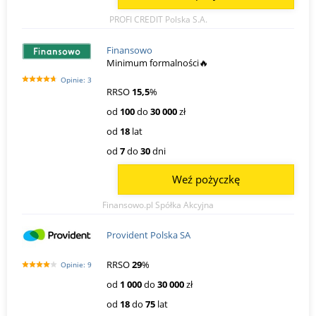
PROFI CREDIT Polska S.A.
Finansowo
Minimum formalności🔥
Opinie: 3
RRSO
15,5
%
od
100
do
30 000
zł
od
18
lat
od
7
do
30
dni
Weź pożyczkę
Finansowo.pl Spółka Akcyjna
Provident Polska SA
RRSO
29
%
Opinie: 9
od
1 000
do
30 000
zł
od
18
do
75
lat