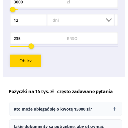
zł
Kwota
dni
Okres
RRSO
Odsetek
Oblicz
Pożyczki na 15 tys. zł - często zadawane pytania
Kto może ubiegać się o kwotę 15000 zł?
O finansowanie może ubiegać się osoba pełnoletnia posiadająca
ważny dokument tożsamości, stałe źródło dochodu oraz aktywne
Jakie dokumenty są potrzebne, aby otrzymać