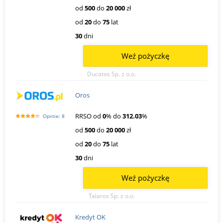
od
500
do
20 000
zł
od
20
do
75
lat
30
dni
Weź pożyczkę
Ducatos Sp. z o.o.
Oros
RRSO od
0
% do
312.03
%
Opinie: 8
od
500
do
20 000
zł
od
20
do
75
lat
30
dni
Weź pożyczkę
Talaros Sp. z o.o.
Kredyt OK