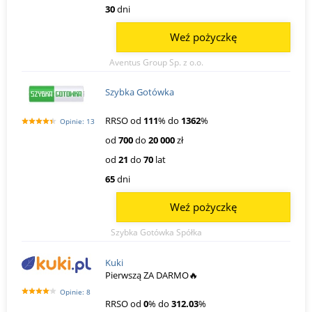
30
dni
Weź pożyczkę
Aventus Group Sp. z o.o.
Szybka Gotówka
RRSO od
111
% do
1362
%
Opinie: 13
od
700
do
20 000
zł
od
21
do
70
lat
65
dni
Weź pożyczkę
Szybka Gotówka Spółka
Kuki
Pierwszą ZA DARMO🔥
Opinie: 8
RRSO od
0
% do
312.03
%