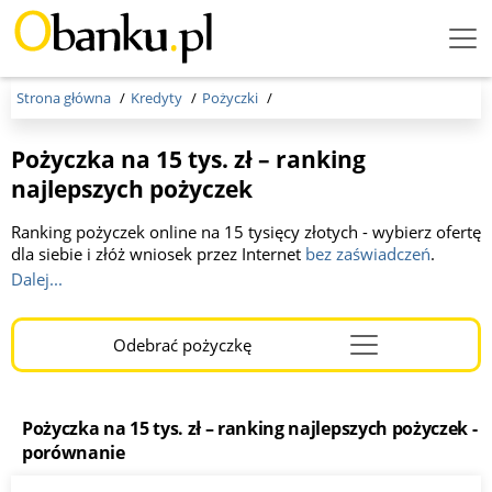
Menu
Burger
Strona główna
Kredyty
Pożyczki
Pożyczka na 15 tys. zł – ranking
najlepszych pożyczek
Ranking pożyczek online na 15 tysięcy złotych - wybierz ofertę
dla siebie i złóż wniosek przez Internet
bez zaświadczeń
.
Pożyczka 15 000 zł w większości przypadków nie jest to
Dalej...
kredyt celowy, dzięki czemu klient może przeznaczyć
otrzymane pieniądze na dowolny cel.
Odebrać pożyczkę
Menu
Burger
Pożyczka na 15 tys. zł – ranking najlepszych pożyczek -
porównanie