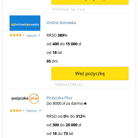
PrimaStar Sp. z o.o.
Online Gotowka
RRSO
389
%
Opinie: 7
od
400
do
15 000
zł
od
18
lat
65
dni
Weź pożyczkę
TAMGACOM LLC
Pożyczka Plus
Do 8000 zł za darmo🔥
Opinie: 11
RRSO od
0
% do
312
%
od
300
do
20 000
zł
od
18
do
73
lat