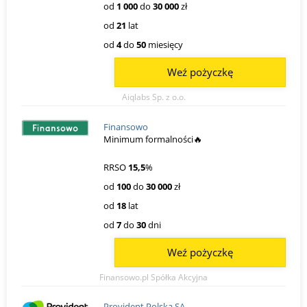
od
1 000
do
30 000
zł
od
21
lat
od
4
do
50
miesięcy
Weź pożyczkę
Aiqlabs Sp. z o.o.
Finansowo
Minimum formalności🔥
RRSO
15,5
%
od
100
do
30 000
zł
od
18
lat
od
7
do
30
dni
Weź pożyczkę
Finansowo.pl Spółka Akcyjna
Provident Polska SA