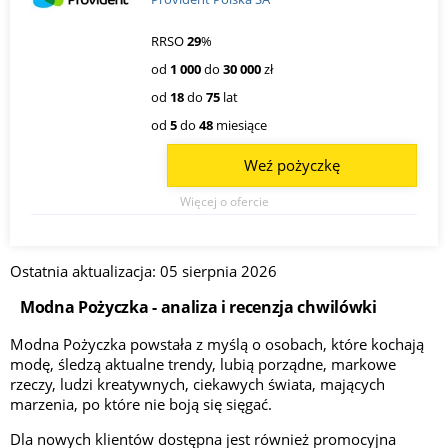
RRSO
29
%
od
1 000
do
30 000
zł
od
18
do
75
lat
od
5
do
48
miesiące
Weź pożyczkę
Więcej o ofercie
Ostatnia aktualizacja: 05 sierpnia 2026
Modna Pożyczka - analiza i recenzja chwilówki
Modna Pożyczka powstała z myślą o osobach, które kochają
modę, śledzą aktualne trendy, lubią porządne, markowe
rzeczy, ludzi kreatywnych, ciekawych świata, mających
marzenia, po które nie boją się sięgać.
Dla nowych klientów dostępna jest również promocyjna