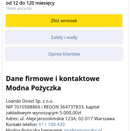
od 12 do 120 miesięcy
Okres pożyczki
Złóż wniosek
Zalety i wady
Opinie klientów
Dane firmowe i kontaktowe
Modna Pożyczka
Loando Direct Sp. z o.o.
NIP 7010588866 i REGON 364737833, kapital
zakładowym wynoszącym 5.000,00zł
Adres: ul. Aleje Jerozolimskie 123A, 02-017 Warszawa
Kontakt telefon:
611 100 430
Modna Pożyczka logowanie:
modnapozyczka.pl