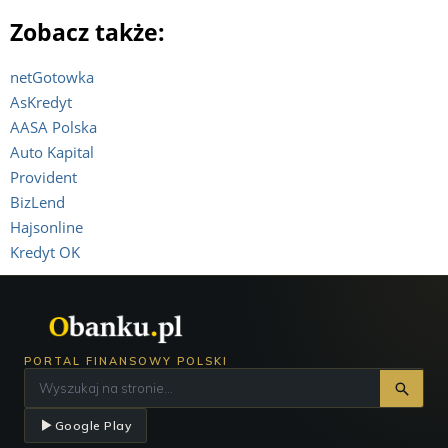
Zobacz także:
netGotowka
AsKredyt
AASA Polska
Auto Kapital
Provident
BizLend
Hajsonline
Kredyt OK
PORTAL FINANSOWY POLSKI
Google Play