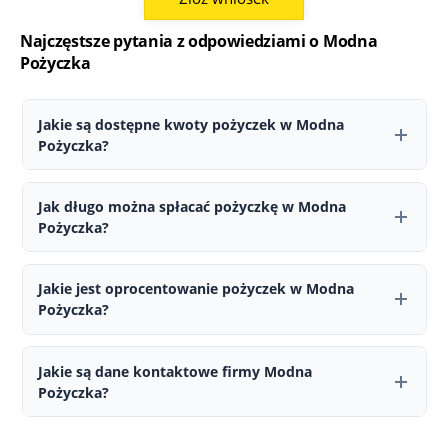
Najczęstsze pytania z odpowiedziami o Modna
Pożyczka
Jakie są dostępne kwoty pożyczek w Modna
Pożyczka?
W Modna Pożyczka można ubiegać się o pożyczkę w przedziale od
500 do 150 000 zł. W przypadku nowych klientów przyznawana
Jak długo można spłacać pożyczkę w Modna
kwota może być niższa.
Pożyczka?
Okres spłaty wynosi od 12 do 120 miesięcy. Pierwsza pożyczka
zazwyczaj nie jest udzielana na maksymalny możliwy czas.
Jakie jest oprocentowanie pożyczek w Modna
Pożyczka?
Na stronie Modna Pożyczka wskazano od 0 zł, RRSO 0%. Ostateczne
warunki, w tym oprocentowanie oraz całkowity koszt pożyczki, są
Jakie są dane kontaktowe firmy Modna
przedstawiane indywidualnie podczas składania wniosku.
Pożyczka?
Z firmą Modna Pożyczka można skontaktować się poprzez