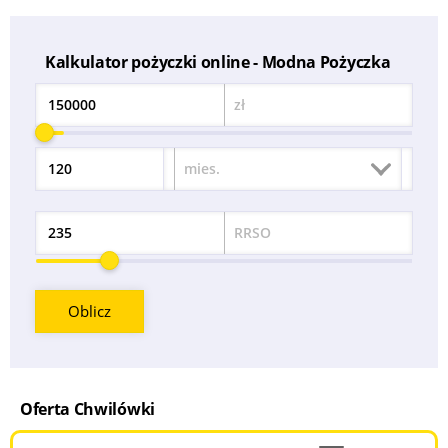
następujące dane: Adres: ul. Aleje Jerozolimskie 123A, 02-017
Warszawa, Telefon:
611 100 430
, E-mail:
info@modnapozyczka.pl
Kalkulator pożyczki online - Modna Pożyczka
zł
Kwota
mies.
Okres
RRSO
Odsetek
Oblicz
Oferta Chwilówki