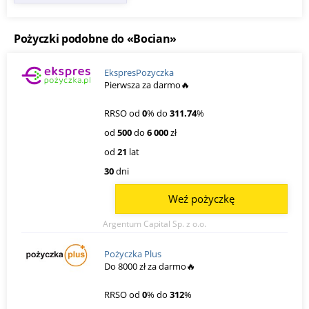
Pożyczki podobne do «Bocian»
EkspresPozyczka
Pierwsza za darmo🔥
RRSO od
0
% do
311.74
%
od
500
do
6 000
zł
od
21
lat
30
dni
Weź pożyczkę
Argentum Capital Sp. z o.o.
Pożyczka Plus
Do 8000 zł za darmo🔥
RRSO od
0
% do
312
%