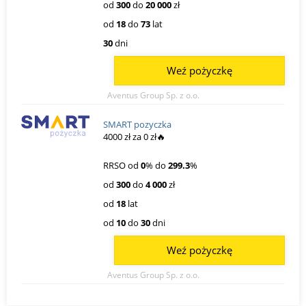
od
300
do
20 000
zł
od
18
do
73
lat
30
dni
Weź pożyczkę
Aventus Group Sp. z o.o.
SMART pozyczka
4000 zł za 0 zł🔥
RRSO od
0
% do
299.3
%
od
300
do
4 000
zł
od
18
lat
od
10
do
30
dni
Weź pożyczkę
Aventus Group Sp. z o.o.