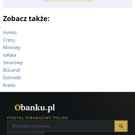
Zobacz także:
Avinto
Crezu
Miniraty
taRata
Smartney
BizLend
Solcredit
Kredu
PORTAL FINANSOWY POLSKI