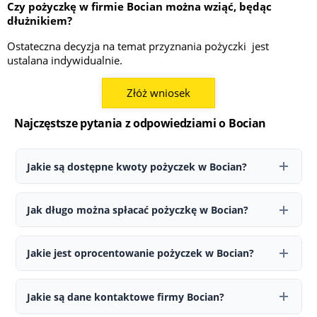
Czy pożyczkę w firmie Bocian można wziąć, będąc
dłużnikiem?
Ostateczna decyzja na temat przyznania pożyczki jest
ustalana indywidualnie.
Złóż wniosek
Najczęstsze pytania z odpowiedziami o Bocian
Jakie są dostępne kwoty pożyczek w Bocian?
W Bocian można ubiegać się o pożyczkę w przedziale od 1 000 do 3
000 zł. W przypadku nowych klientów przyznawana kwota może
Jak długo można spłacać pożyczkę w Bocian?
być niższa.
Okres spłaty wynosi od 35 do 44 tygodni. Pierwsza pożyczka
zazwyczaj nie jest udzielana na maksymalny możliwy czas.
Jakie jest oprocentowanie pożyczek w Bocian?
Na stronie Bocian wskazano RRSO od 76,25% do 86,70%.
Ostateczne warunki, w tym oprocentowanie oraz całkowity koszt
Jakie są dane kontaktowe firmy Bocian?
pożyczki, są przedstawiane indywidualnie podczas składania