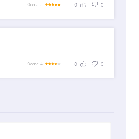
0
0
Оcena: 5
0
0
Оcena: 4