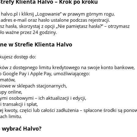
trefy Klienta Halvo – Krok po kroku
 halvo.pl i kliknij „Logowanie” w prawym górnym rogu.
dres e-mail oraz hasło ustalone podczas rejestracji.
asz hasła, skorzystaj z opcji „Nie pamiętasz hasła?” – otrzymasz
o ważne przez 24 godziny.
ne w Strefie Klienta Halvo
kujesz dostęp do:
ków z dostępnego limitu kredytowego na swoje konto bankowe,
o Google Pay i Apple Pay, umożliwiającego:
omatów,
eniowe w sklepach stacjonarnych,
upy online,
mi osobowymi – ich aktualizacji i edycji,
 transakcji i spłat,
j kwoty, części lub całości zadłużenia – spłacone środki są pono
ch limitu.
 wybrać Halvo?