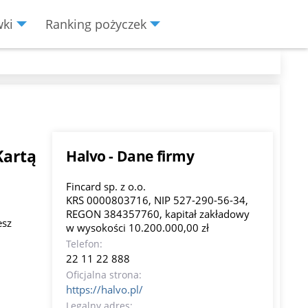
wki
Ranking pożyczek
Kartą
Halvo - Dane firmy
Fincard sp. z o.o.
KRS 0000803716, NIP 527-290-56-34,
REGON 384357760, kapitał zakładowy
esz
w wysokości 10.200.000,00 zł
Telefon:
22 11 22 888
Oficjalna strona:
https://halvo.pl/
Legalny adres: