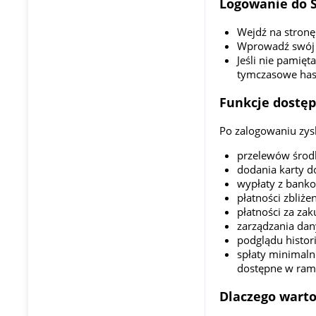
Logowanie do S
Wejdź na stronę
Wprowadź swój a
Jeśli nie pamięt
tymczasowe hasł
Funkcje dostęp
Po zalogowaniu zys
przelewów środ
dodania karty d
wypłaty z bank
płatności zbliż
płatności za zak
zarządzania dany
podglądu historii
spłaty minimalne
dostępne w rama
Dlaczego warto