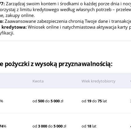
7:
Zarządzaj swoim kontem i środkami o każdej porze dnia i noc
orzystaj z limitu kredytowego według własnych potrzeb – przelew
e, zakupy online.
o:
Zaawansowane zabezpieczenia chronią Twoje dane i transakcje
a kredytowa:
Wniosek online i natychmiastowa aktywacja karty 
ikacji.
pożyczki z wysoką przyznawalnością:
Kwota
Wiek kredytobiorcy
8
%
od
500
do
5 000
zł
od
19
do
75
lat
74
%
od
3 000
do
5 000
zł
od
18
lat