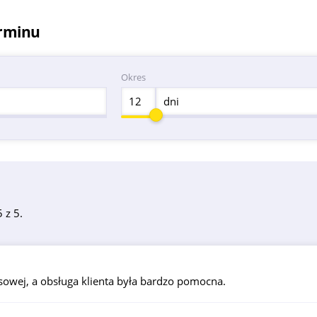
erminu
Okres
dni
 z 5.
sowej, a obsługa klienta była bardzo pomocna.