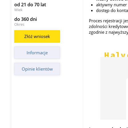
od 21 do 70 lat
aktywny numer 
Wiek
dostęp do kont
do 360 dni
Proces rejestracji 
Okres
zdolności kredytow
zgodnie z najwyższ
Złóż wniosek
Informacje
Opinie klientów