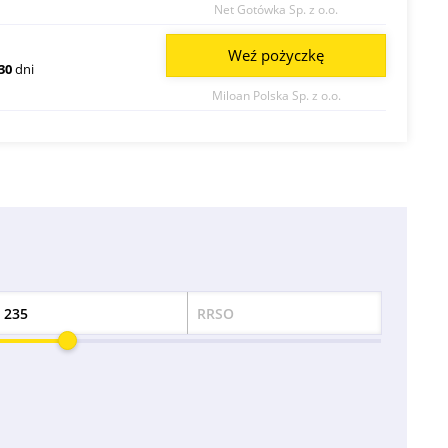
Net Gotówka Sp. z o.o.
Weź pożyczkę
30
dni
Miloan Polska Sp. z o.o.
RRSO
Odsetek