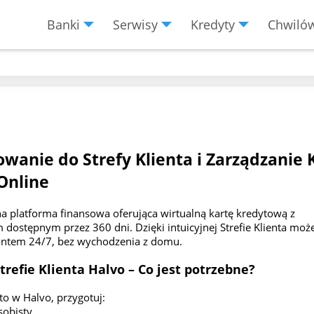
Banki
Serwisy
Kredyty
Chwiló
Menu
Burger
owanie do Strefy Klienta i Zarządzanie 
Online
a platforma finansowa oferująca wirtualną kartę kredytową z
 dostępnym przez 360 dni. Dzięki intuicyjnej Strefie Klienta moż
ontem 24/7, bez wychodzenia z domu.
trefie Klienta Halvo – Co jest potrzebne?
to w Halvo, przygotuj:
obisty,