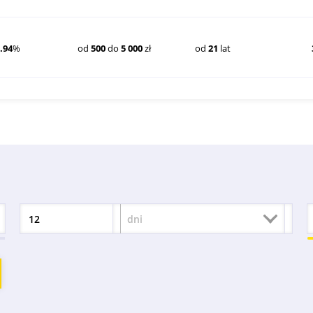
.94
%
od
500
do
5 000
zł
od
21
lat
dni
Okres