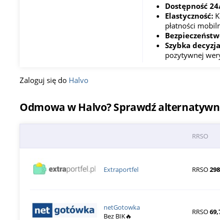
Dostępność 24/
Elastyczność:
K
płatności mobiln
Bezpieczeństw
Szybka decyzj
pozytywnej weryf
Zaloguj się do
Halvo
Odmowa w Halvo? Sprawdź alternatywne 
RRSO
Extraportfel
RRSO
29
netGotowka
RRSO
69,
Bez BIK🔥