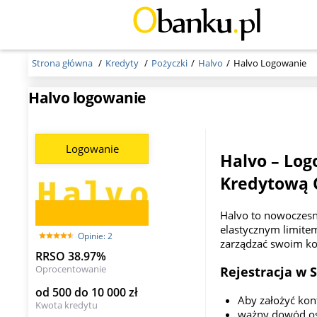
Strona główna
Kredyty
Pożyczki
Halvo
Halvo Logowanie
Halvo logowanie
Logowanie
Halvo – Log
Kredytową 
Halvo to nowoczesn
elastycznym limitem
Opinie: 2
zarządzać swoim k
RRSO 38.97%
Oprocentowanie
Rejestracja w S
od 500 do 10 000 zł
Aby założyć kon
Kwota kredytu
ważny dowód os