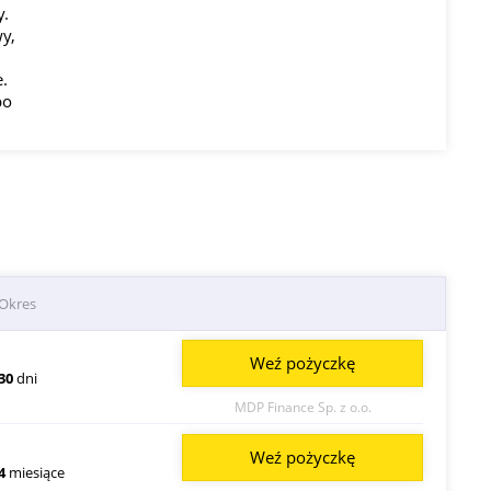
y.
y,
.
po
Okres
Weź pożyczkę
30
dni
MDP Finance Sp. z o.o.
Weź pożyczkę
4
miesiące