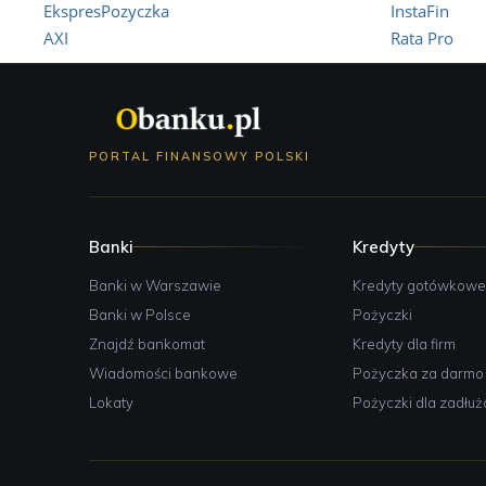
EkspresPozyczka
InstaFin
AXI
Rata Pro
PORTAL FINANSOWY POLSKI
Banki
Kredyty
Banki w Warszawie
Kredyty gotówkow
Banki w Polsce
Pożyczki
Znajdź bankomat
Kredyty dla firm
Wiadomości bankowe
Pożyczka za darmo
Lokaty
Pożyczki dla zadłu