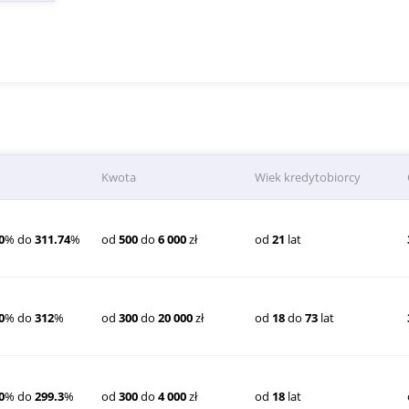
Kwota
Wiek kredytobiorcy
0
% do
311.74
%
od
500
do
6 000
zł
od
21
lat
0
% do
312
%
od
300
do
20 000
zł
od
18
do
73
lat
0
% do
299.3
%
od
300
do
4 000
zł
od
18
lat