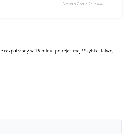
Aventus Group Sp. z o.o.
 rozpatrzony w 15 minut po rejestracji! Szybko, łatwo,