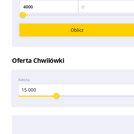
zł
Kwota
Oblicz
Oferta Chwilówki
Kwota