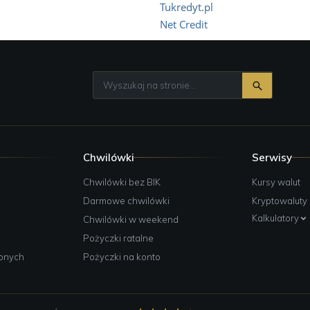
Tukredyt.pl
Net Credit
Chwilówki
Serwisy
e
Chwilówki bez BIK
Kursy walut
Darmowe chwilówki
Kryptowaluty
Kalkulatory
Chwilówki w weekend
Pożyczki ratalne
żonych
Pożyczki na konto