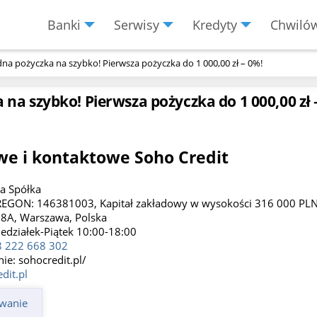
Banki
Serwisy
Kredyty
Chwiló
Menu
Burger
dna pożyczka na szybko! Pierwsza pożyczka do 1 000,00 zł – 0%!
 na szybko! Pierwsza pożyczka do 1 000,00 zł 
e i kontaktowe Soho Credit
ka Spółka
REGON: 146381003, Kapitał zakładowy w wysokości 316 000 PL
18A, Warszawa, Polska
edziałek-Piątek 10:00-18:00
 222 668 302
ie: sohocredit.pl/
dit.pl
owanie