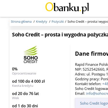
Strona główna
Kredyty
Pożyczki
Soho Credit – prosta i wygo
Soho Credit – prosta i wygodna pożyczka
Dane firmow
Rapid Finance Pols
0%
NIP: 5252542660, 
Oprocentowanie
Adres: ul. Postępu 
Godziny pracy: Poni
od 100 do 4 000 zł
Kontakt telefon:
+48
Kwota kredytu
Soho Credit logowan
od 20 do 76 lat
Email:
info@sohocre
Wiek
Soho Credit log
od 1 do 30 dni