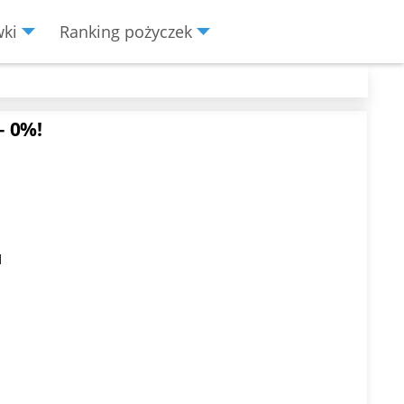
wki
Ranking pożyczek
– 0%!
N