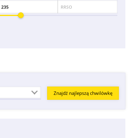
RRSO
Odsetek