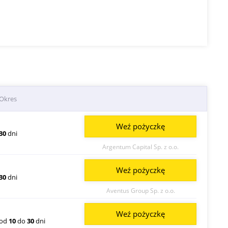
Okres
Weź pożyczkę
30
dni
Argentum Capital Sp. z o.o.
Weź pożyczkę
30
dni
Aventus Group Sp. z o.o.
Weź pożyczkę
od
10
do
30
dni