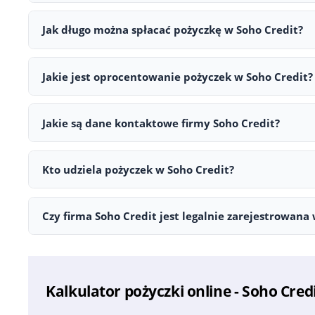
W Soho Credit można ubiegać się o pożyczkę w przedziale o
Jak długo można spłacać pożyczkę w Soho Credit?
Okres spłaty wynosi od 1 do 30 dni. Pierwsza pożyczka zazw
Jakie jest oprocentowanie pożyczek w Soho Credit?
Na stronie Soho Credit wskazano 0%. Ostateczne warunki, w 
Jakie są dane kontaktowe firmy Soho Credit?
Z firmą Soho Credit można skontaktować się poprzez następu
Kto udziela pożyczek w Soho Credit?
Pożyczki w Soho Credit są udzielane przez Rapid Finance Pol
Czy firma Soho Credit jest legalnie zarejestrowana 
Tak, firma Soho Credit jest zarejestrowana w Polsce. Dane 
weryfikację w oficjalnych rejestrach.
Kalkulator pożyczki online - Soho Cred