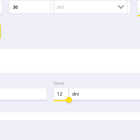
dni
Okres
Okres
dni