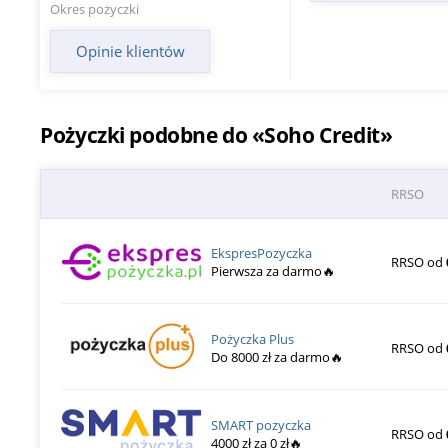
Okres pożyczki
Opinie klientów
Pożyczki podobne do «Soho Credit»
RRSO
EkspresPozyczka
RRSO od
Pierwsza za darmo🔥
Pożyczka Plus
RRSO od
Do 8000 zł za darmo🔥
SMART pozyczka
RRSO od
4000 zł za 0 zł🔥