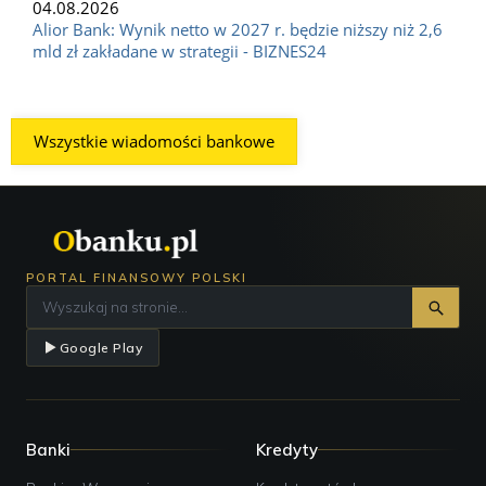
04.08.2026
Alior Bank: Wynik netto w 2027 r. będzie niższy niż 2,6
mld zł zakładane w strategii - BIZNES24
Wszystkie wiadomości bankowe
PORTAL FINANSOWY POLSKI
Google Play
Banki
Kredyty