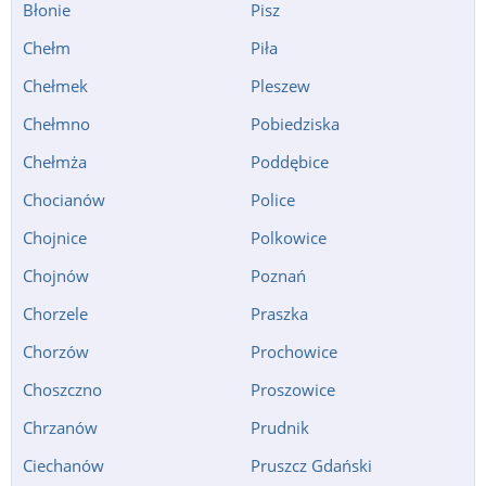
Błonie
Pisz
Chełm
Piła
Chełmek
Pleszew
Chełmno
Pobiedziska
Chełmża
Poddębice
Chocianów
Police
Chojnice
Polkowice
Chojnów
Poznań
Chorzele
Praszka
Chorzów
Prochowice
Choszczno
Proszowice
Chrzanów
Prudnik
Ciechanów
Pruszcz Gdański