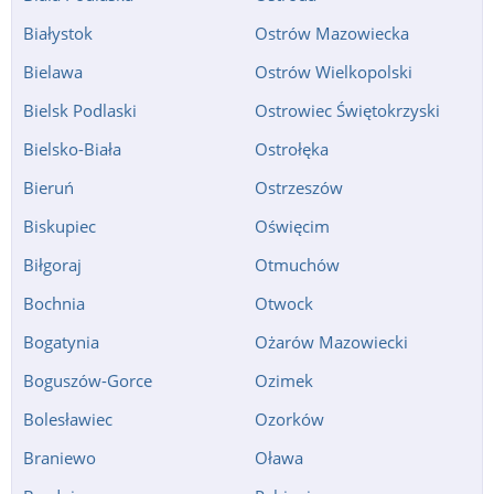
Białystok
Ostrów Mazowiecka
Bielawa
Ostrów Wielkopolski
Bielsk Podlaski
Ostrowiec Świętokrzyski
Bielsko-Biała
Ostrołęka
Bieruń
Ostrzeszów
Biskupiec
Oświęcim
Biłgoraj
Otmuchów
Bochnia
Otwock
Bogatynia
Ożarów Mazowiecki
Boguszów-Gorce
Ozimek
Bolesławiec
Ozorków
Braniewo
Oława