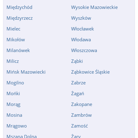
Międzychód
Wysokie Mazowieckie
Międzyrzecz
Wyszków
Mielec
Włocławek
Mikołów
Włodawa
Milanówek
Włoszczowa
Milicz
Ząbki
Mińsk Mazowiecki
Ząbkowice Śląskie
Mogilno
Zabrze
Mońki
Żagań
Morąg
Zakopane
Mosina
Zambrów
Mrągowo
Zamość
Mszana Dolna
Żary