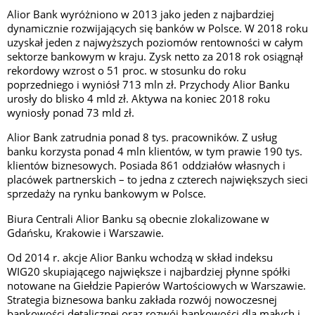
Alior Bank wyróżniono w 2013 jako jeden z najbardziej
dynamicznie rozwijających się banków w Polsce. W 2018 roku
uzyskał jeden z najwyższych poziomów rentowności w całym
sektorze bankowym w kraju. Zysk netto za 2018 rok osiągnął
rekordowy wzrost o 51 proc. w stosunku do roku
poprzedniego i wyniósł 713 mln zł. Przychody Alior Banku
urosły do blisko 4 mld zł. Aktywa na koniec 2018 roku
wyniosły ponad 73 mld zł.
Alior Bank zatrudnia ponad 8 tys. pracowników. Z usług
banku korzysta ponad 4 mln klientów, w tym prawie 190 tys.
klientów biznesowych. Posiada 861 oddziałów własnych i
placówek partnerskich – to jedna z czterech największych sieci
sprzedaży na rynku bankowym w Polsce.
Biura Centrali Alior Banku są obecnie zlokalizowane w
Gdańsku, Krakowie i Warszawie.
Od 2014 r. akcje Alior Banku wchodzą w skład indeksu
WIG20 skupiającego największe i najbardziej płynne spółki
notowane na Giełdzie Papierów Wartościowych w Warszawie.
Strategia biznesowa banku zakłada rozwój nowoczesnej
bankowości detalicznej oraz rozwój bankowości dla małych i