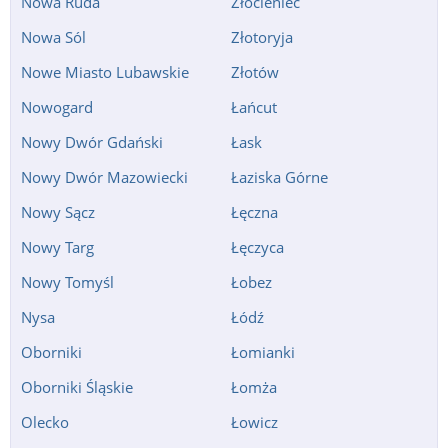
Nowa Ruda
Złocieniec
Nowa Sól
Złotoryja
Nowe Miasto Lubawskie
Złotów
Nowogard
Łańcut
Nowy Dwór Gdański
Łask
Nowy Dwór Mazowiecki
Łaziska Górne
Nowy Sącz
Łęczna
Nowy Targ
Łęczyca
Nowy Tomyśl
Łobez
Nysa
Łódź
Oborniki
Łomianki
Oborniki Śląskie
Łomża
Olecko
Łowicz