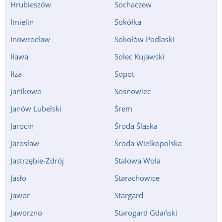
Hrubieszów
Sochaczew
Imielin
Sokółka
Inowrocław
Sokołów Podlaski
Iława
Solec Kujawski
Iłża
Sopot
Janikowo
Sosnowiec
Janów Lubelski
Śrem
Jarocin
Środa Śląska
Jarosław
Środa Wielkopolska
Jastrzębie-Zdrój
Stalowa Wola
Jasło
Starachowice
Jawor
Stargard
Jaworzno
Starogard Gdański