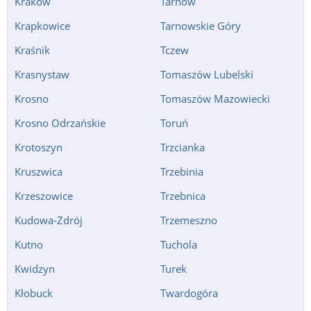
Kraków
Tarnów
Krapkowice
Tarnowskie Góry
Kraśnik
Tczew
Krasnystaw
Tomaszów Lubelski
Krosno
Tomaszów Mazowiecki
Krosno Odrzańskie
Toruń
Krotoszyn
Trzcianka
Kruszwica
Trzebinia
Krzeszowice
Trzebnica
Kudowa-Zdrój
Trzemeszno
Kutno
Tuchola
Kwidzyn
Turek
Kłobuck
Twardogóra