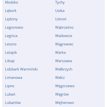
Kłodzko
Tychy
Lębork
Ustka
Lędziny
Ustroń
Legionowo
Wąbrzeźno
Legnica
Wadowice
Leszno
Wągrowiec
Leżajsk
Warka
Libiąż
Warszawa
Lidzbark Warmiński
Wałbrzych
Limanowa
Wałcz
Lipno
Węgorzewo
Lubań
Węgrów
Lubartów
Wejherowo