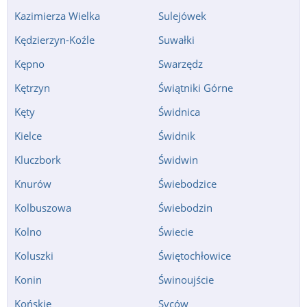
Kazimierza Wielka
Sulejówek
Kędzierzyn-Koźle
Suwałki
Kępno
Swarzędz
Kętrzyn
Świątniki Górne
Kęty
Świdnica
Kielce
Świdnik
Kluczbork
Świdwin
Knurów
Świebodzice
Kolbuszowa
Świebodzin
Kolno
Świecie
Koluszki
Świętochłowice
Konin
Świnoujście
Końskie
Syców