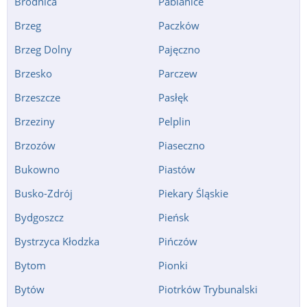
Brodnica
Pabianice
Brzeg
Paczków
Brzeg Dolny
Pajęczno
Brzesko
Parczew
Brzeszcze
Pasłęk
Brzeziny
Pelplin
Brzozów
Piaseczno
Bukowno
Piastów
Busko-Zdrój
Piekary Śląskie
Bydgoszcz
Pieńsk
Bystrzyca Kłodzka
Pińczów
Bytom
Pionki
Bytów
Piotrków Trybunalski