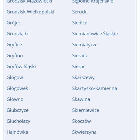
Grodzisk Mazowiecki
Sępólno Krajeńskie
Grodzisk Wielkopolski
Serock
Grójec
Siedlce
Grudziądz
Siemianowice Śląskie
Gryfice
Siemiatycze
Gryfino
Sieradz
Gryfów Śląski
Sierpc
Głogów
Skarszewy
Głogówek
Skarżysko-Kamienna
Głowno
Skawina
Głubczyce
Skierniewice
Głuchołazy
Skoczów
Hajnówka
Skwierzyna