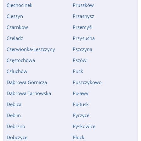
Ciechocinek
Pruszków
Cieszyn
Przasnysz
Czarnków
Przemyśl
Czeladź
Przysucha
Czerwionka-Leszczyny
Pszczyna
Częstochowa
Pszów
Człuchów
Puck
Dąbrowa Górnicza
Puszczykowo
Dąbrowa Tarnowska
Puławy
Dębica
Pułtusk
Dęblin
Pyrzyce
Debrzno
Pyskowice
Dobczyce
Płock