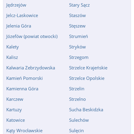
Jędrzejów
Stary Sącz
Jelcz-Laskowice
Staszów
Jelenia Góra
Stęszew
Józefów (powiat otwocki)
Strumień
Kalety
Stryków
Kalisz
Strzegom
Kalwaria Zebrzydowska
Strzelce Krajeńskie
Kamień Pomorski
Strzelce Opolskie
Kamienna Góra
Strzelin
Karczew
Strzelno
Kartuzy
Sucha Beskidzka
Katowice
Sulechów
Kąty Wrocławskie
Sulęcin