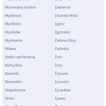
Murowana Goślina
Zawiercie
Myślenice
Zduńska Wola
Myślibórz
Zgierz
Myszków
Zgorzelec
Mysłowice
Zielona Góra
Mława
Zielonka
Nakło nad Notecią
Żnin
Namysłów
Żory
Nasielsk
Żukowo
Niemodlin
Żuromin
Niepołomice
Żyrardów
Nisko
Żywiec