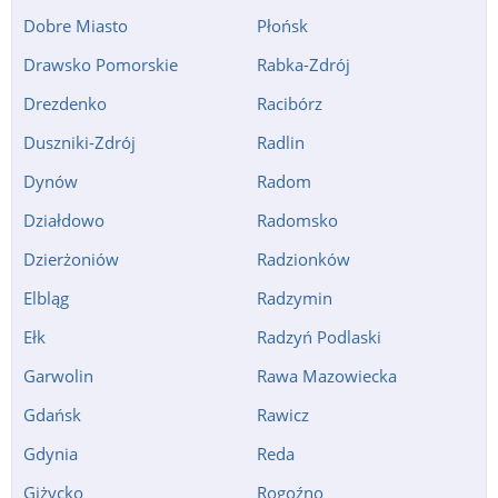
Dobre Miasto
Płońsk
Drawsko Pomorskie
Rabka-Zdrój
Drezdenko
Racibórz
Duszniki-Zdrój
Radlin
Dynów
Radom
Działdowo
Radomsko
Dzierżoniów
Radzionków
Elbląg
Radzymin
Ełk
Radzyń Podlaski
Garwolin
Rawa Mazowiecka
Gdańsk
Rawicz
Gdynia
Reda
Giżycko
Rogoźno