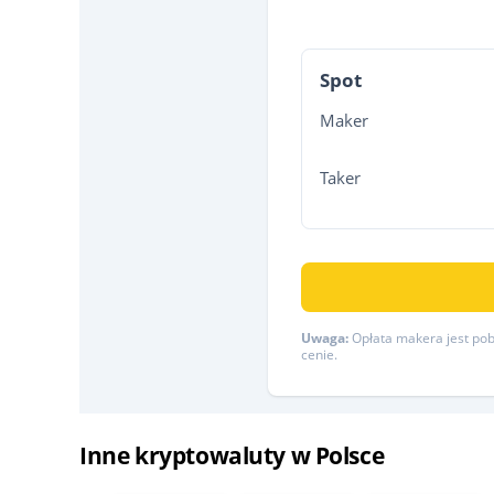
Spot
Maker
Taker
Uwaga:
Opłata makera jest pobi
cenie.
Inne kryptowaluty w Polsce