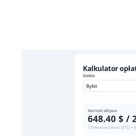
Kalkulator opł
Giełda
Bybit
Wartość aktywa:
648.40 $ / 
1 Ethereum Classic (ETC) = 6