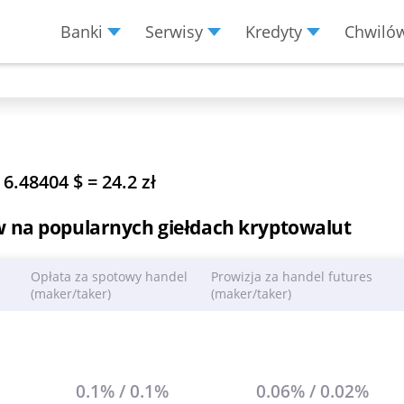
Banki
Serwisy
Kredyty
Chwiló
Menu Burger
:
6.48404 $ = 24.2 zł
w na popularnych giełdach kryptowalut
Opłata za spotowy handel
Prowizja za handel futures
(maker/taker)
(maker/taker)
0.1% / 0.1%
0.06% / 0.02%