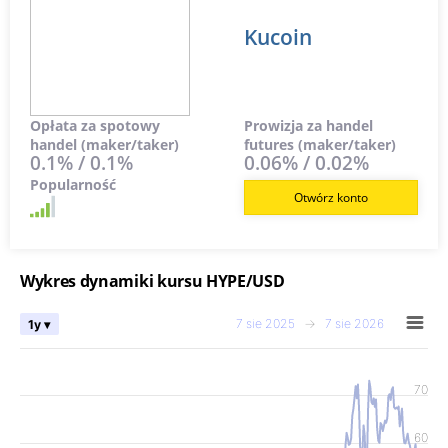
Kucoin
Opłata za spotowy
Prowizja za handel
handel (maker/taker)
futures (maker/taker)
0.1% / 0.1%
0.06% / 0.02%
Popularność
Otwórz konto
Wykres dynamiki kursu HYPE/USD
7 sie 2025
→
7 sie 2026
1y ▾
70
60