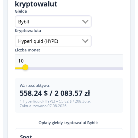
kryptowalut
Giełda
Bybit
Kryptowaluta
Hyperliquid (HYPE)
Liczba monet
Wartość aktywa:
558.24 $ / 2 083.57 zł
1 Hyperliquid (HYPE) = 55.82 $ / 208.36 zł.
Zaktualizowano
07.08.2026
Opłaty giełdy kryptowalut Bybit:
Spot