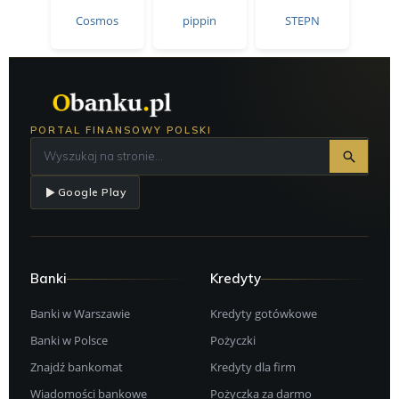
Cosmos
pippin
STEPN
PORTAL FINANSOWY POLSKI
Google Play
Banki
Kredyty
Banki w Warszawie
Kredyty gotówkowe
Banki w Polsce
Pożyczki
Znajdź bankomat
Kredyty dla firm
Wiadomości bankowe
Pożyczka za darmo