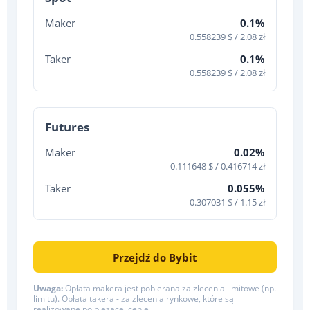
Maker
0.1%
0.558239 $ / 2.08 zł
Taker
0.1%
0.558239 $ / 2.08 zł
Futures
Maker
0.02%
0.111648 $ / 0.416714 zł
Taker
0.055%
0.307031 $ / 1.15 zł
Przejdź do Bybit
Uwaga:
Opłata makera jest pobierana za zlecenia limitowe (np.
limitu). Opłata takera - za zlecenia rynkowe, które są
realizowane po bieżącej cenie.