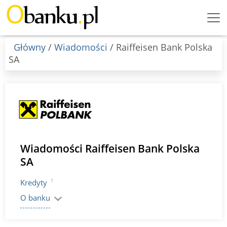
Menu
Burger
Główny
/
Wiadomości
/ Raiffeisen Bank Polska
SA
Wiadomości Raiffeisen Bank Polska
SA
1
Kredyty
O banku