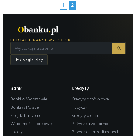
1
2
PORTAL FINANSOWY POLSKI
Google Play
Banki
Kredyty
Banki w Warszawie
Kredyty gotówkowe
Banki w Polsce
Pożyczki
Znajdź bankomat
Kredyty dla firm
Wiadomości bankowe
Pożyczka za darmo
Lokaty
Pożyczki dla zadłużonych