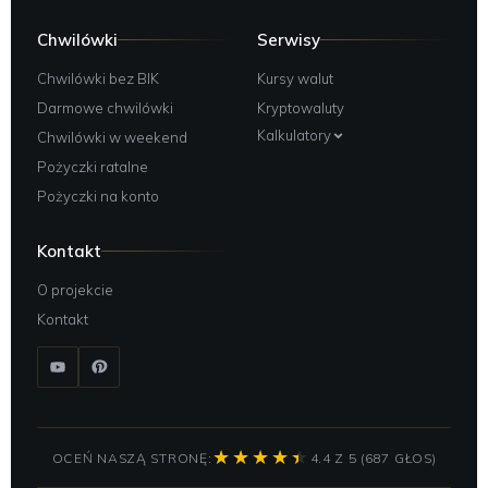
Chwilówki
Serwisy
Chwilówki bez BIK
Kursy walut
Darmowe chwilówki
Kryptowaluty
Kalkulatory
Chwilówki w weekend
Pożyczki ratalne
Pożyczki na konto
Kontakt
O projekcie
Kontakt
OCEŃ NASZĄ STRONĘ:
4.4 Z 5 (687 GŁOS)