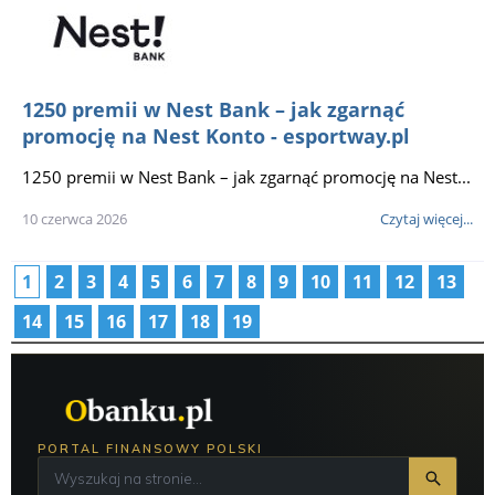
1250 premii w Nest Bank – jak zgarnąć
promocję na Nest Konto - esportway.pl
1250 premii w Nest Bank – jak zgarnąć promocję na Nest...
10 czerwca 2026
Czytaj więcej...
1
2
3
4
5
6
7
8
9
10
11
12
13
14
15
16
17
18
19
PORTAL FINANSOWY POLSKI