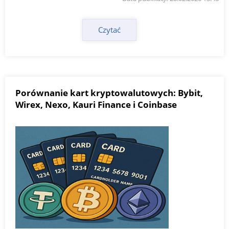
Czytać
Porównanie kart kryptowalutowych: Bybit,
Wirex, Nexo, Kauri Finance i Coinbase