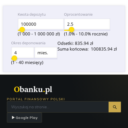
Kwota depozytu
Oprocentowanie
(1 000 - 1 000 000 zł)
(1.0% - 10.0% rocznie)
Okres deponowania
Odsetki:
835.94 zł
Suma końcowa:
100835.94 zł
mies.
(1 - 40 miesięcy)
PORTAL FINANSOWY POLSKI
Google Play