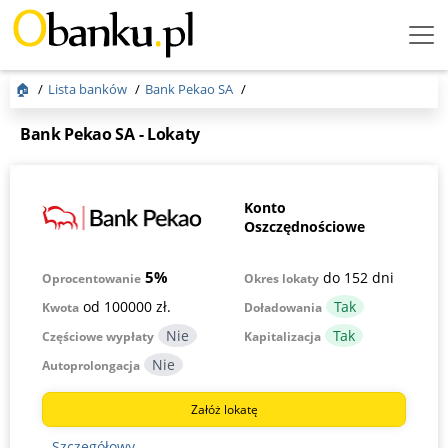
Menu
Burger
🏠
Lista banków
Bank Pekao SA
Bank Pekao SA - Lokaty
Konto
Oszczędnościowe
5%
do 152 dni
Okres lokaty
Oprocentowanie
od 100000 zł.
Kwota
Doładowania
Częściowe wypłaty
Kapitalizacja
Autoprolongacja
Załóż lokatę
Szczegółowy