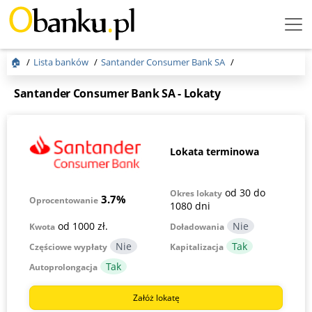
Menu
Burger
🏠
Lista banków
Santander Consumer Bank SA
Santander Consumer Bank SA - Lokaty
Lokata terminowa
od 30 do
Okres lokaty
3.7%
Oprocentowanie
1080 dni
od 1000 zł.
Kwota
Doładowania
Częściowe wypłaty
Kapitalizacja
Autoprolongacja
Załóż lokatę