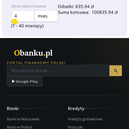
Okres deponowania
Odsetki:
835.94 zł
Suma końcowa:
100835.94 zł
mies.
(1 - 40 miesięcy)
PORTAL FINANSOWY POLSKI
Google Play
Banki
Kredyty
Banki w Warszawie
Kredyty gotówkowe
Banki w Polsce
Pożyczki