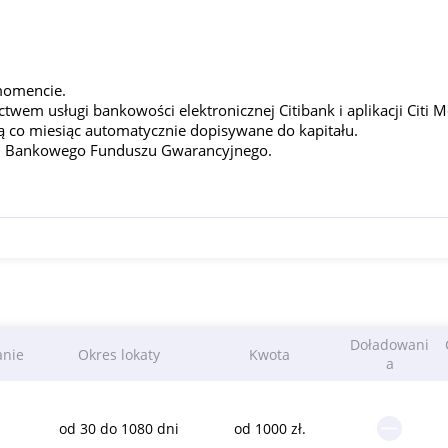
momencie.
wem usługi bankowości elektronicznej Citibank i aplikacji Citi M
są co miesiąc automatycznie dopisywane do kapitału.
cji Bankowego Funduszu Gwarancyjnego.
Doładowani
anie
Okres lokaty
Kwota
a
od 30 do 1080 dni
od 1000 zł.