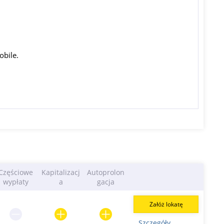
obile.
Częściowe
Kapitalizacj
Autoprolon
wypłaty
a
gacja
Załóż lokatę
Szczegóły