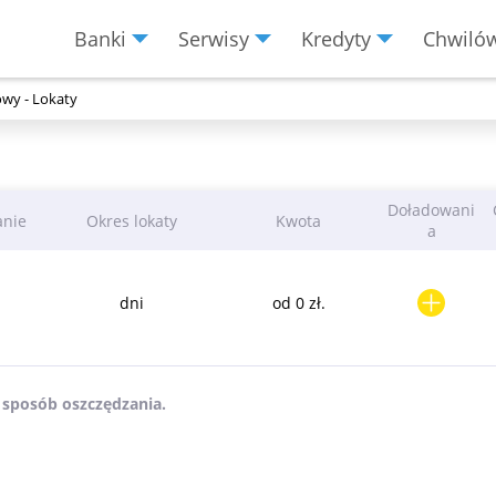
Banki
Serwisy
Kredyty
Chwiló
Menu
Burger
owy - Lokaty
Doładowani
anie
Okres lokaty
Kwota
a
dni
od 0 zł.
 sposób oszczędzania.