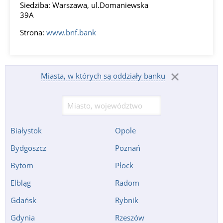
Siedziba: Warszawa, ul.Domaniewska
39A
Strona:
www.bnf.bank
Miasta, w których są oddziały banku
Białystok
Opole
Bydgoszcz
Poznań
Bytom
Płock
Elbląg
Radom
Gdańsk
Rybnik
Gdynia
Rzeszów