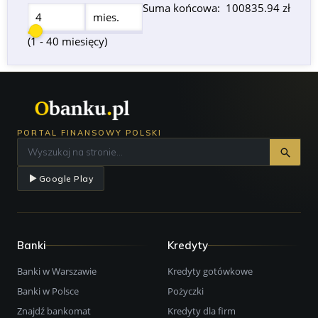
Suma końcowa:
100835.94 zł
mies.
(1 - 40 miesięcy)
PORTAL FINANSOWY POLSKI
Google Play
Banki
Kredyty
Banki w Warszawie
Kredyty gotówkowe
Banki w Polsce
Pożyczki
Znajdź bankomat
Kredyty dla firm