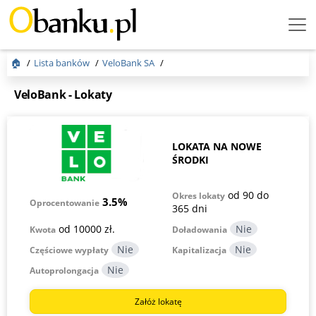
Menu
Burger
🏠
Lista banków
VeloBank SA
VeloBank - Lokaty
LOKATA NA NOWE
ŚRODKI
od 90 do
Okres lokaty
3.5%
Oprocentowanie
365 dni
od 10000 zł.
Kwota
Doładowania
Częściowe wypłaty
Kapitalizacja
Autoprolongacja
Załóż lokatę