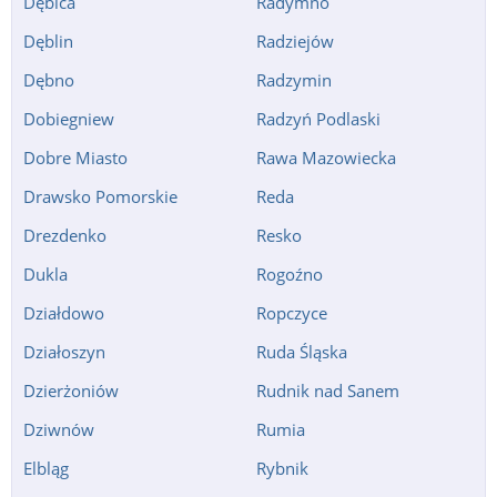
Dębica
Radymno
Radom Akademicka 1, Radom;
pon-pt 6:00-21:00, sob 7:00-
Dęblin
Radziejów
20:00
Biała Podlaska Akademicka 2, Biała Podlaska;
24h
Dębno
Radzymin
Zakopane al. 3 Maja 5, Zakopane;
pon-pt 9:00-18:00, sob
Dobiegniew
Radzyń Podlaski
9:00-13:00
Dobre Miasto
Rawa Mazowiecka
Siedlce Al. Armii Krajowej 13, Siedlce;
Drawsko Pomorskie
Reda
Koszalin al. Armii Krajowej 3, Koszalin;
24h
Chełm al. Armii Wojska Polskiego 41, Chełm;
24h Depozyty
Drezdenko
Resko
Sieradz al. Jana Pawła II 52, Sieradz;
24h Depozyty
Dukla
Rogoźno
Szczecin Al. Krakowska 67, Szczecin;
Działdowo
Ropczyce
Lędziny al. Spacerowa 2c, Mysłowice;
24h
Działoszyn
Ruda Śląska
Lędziny al. Spacerowa 2c, Mysłowice;
24h
Dzierżoniów
Rudnik nad Sanem
Bydgoszcz al. Wojska Polskiego 20a, Bydgoszcz;
24h
Dziwnów
Rumia
Bydgoszcz al. Wojska Polskiego 65, Bydgoszcz;
24h
Kraków Aleja 29 Listopada 46, Kraków;
24h
Elbląg
Rybnik