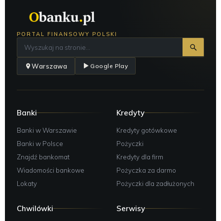
Skierniewice Cypriana Kamila Norwida 6, Skierniewice;
24h
Gdynia Czechosłowacka 3, Gdynia;
24h
PORTAL FINANSOWY POLSKI
Wrocław Czekoladowa 9, Wrocław;
8:00-24:00
Warszawa Czerniakowska 16, Warszawa;
24h
Warszawa
Google Play
Warszawa Czerska 8/10, Warszawa;
Środa Wielkopolska Czerwonego Krzyża 21, Środa
Wielkopolska;
24h Depozyty
Sopot Czerwony Dwór 1, Gdańsk;
Banki
Kredyty
Warszawa Człuchowska 25, Warszawa;
24h Depozyty
Banki w Warszawie
Kredyty gotówkowe
Łódź Dąbrowskiego 234, Łódź;
24h
Banki w Polsce
Pożyczki
Giżycko Dąbrowskigo 12, Giżycko;
24h
Znajdź bankomat
Kredyty dla firm
Olsztyn Dąbrowszczaków 11, Olsztyn;
24h
Wiadomości bankowe
Pożyczka za darmo
Lokaty
Pożyczki dla zadłużonych
Kraków Dajwór 27, Kraków;
24h
Prudnik Damrota 10a, Prudnik;
24h
Chwilówki
Serwisy
Dęblin Dęblin;