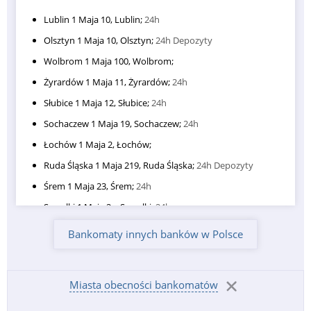
Lublin 1 Maja 10, Lublin;
24h
Olsztyn 1 Maja 10, Olsztyn;
24h Depozyty
Wolbrom 1 Maja 100, Wolbrom;
Żyrardów 1 Maja 11, Żyrardów;
24h
Słubice 1 Maja 12, Słubice;
24h
Sochaczew 1 Maja 19, Sochaczew;
24h
Łochów 1 Maja 2, Łochów;
Ruda Śląska 1 Maja 219, Ruda Śląska;
24h Depozyty
Śrem 1 Maja 23, Śrem;
24h
Suwałki 1 Maja 2a, Suwałki;
24h.
Opole 1 Maja 4, Opole;
24h
Bankomaty innych banków w Polsce
Pisz 1 Maja 4c, Pisz;
24h
Żyrardów 1 Maja 58, Żyrardów;
24h
Miasta obecności bankomatów
Nowa Sarzyna 1 Maja 7, Nowa Sarzyna;
24h