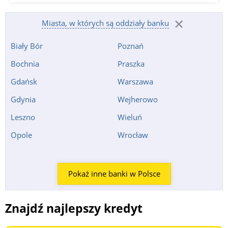
Miasta, w których są oddziały banku
Biały Bór
Poznań
Bochnia
Praszka
Gdańsk
Warszawa
Gdynia
Wejherowo
Leszno
Wieluń
Opole
Wrocław
Pokaż inne banki w Polsce
Znajdź najlepszy kredyt