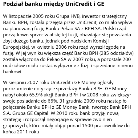
Podział banku między UniCredit i GE
W listopadzie 2005 roku Grupa HVB, inwestor strategiczny
Banku BPH, została przejęta przez UniCredit, co miało wpływ
na planowaną fuzję Banku Pekao SA z BPH SA. Polski rząd
początkowo sprzeciwiał się tej fuzji, obawiając się powstania
zbyt dużego banku. Jednak pod naciskiem Komisji
Europejskiej, w kwietniu 2006 roku rząd wyraził zgodę na
fuzję. W jej wyniku większa część Banku BPH (285 oddziałów)
została włączona do Pekao SA w 2007 roku, a pozostałe 200
oddziałów miało zostać wyłączone z fuzji i sprzedane innemu
bankowi.
W sierpniu 2007 roku UniCredit i GE Money ogłosiły
porozumienie dotyczące sprzedaży Banku BPH. GE Money
nabył około 65,9% akcji Banku BPH i w 2008 roku zwiększył
swoje posiadanie do 66%. 31 grudnia 2009 roku nastąpiło
połączenie Banku BPH z GE Money Bank, tworząc Bank BPH
S.A. Grupa GE Capital. W 2010 roku bank przyjął nową
strategię i rozpoczął negocjacje w sprawie zwolnień
grupowych, które miały objąć ponad 1500 pracowników do
końca 2011 roku