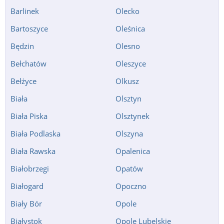
Barlinek
Olecko
Bartoszyce
Oleśnica
Będzin
Olesno
Bełchatów
Oleszyce
Bełżyce
Olkusz
Biała
Olsztyn
Biała Piska
Olsztynek
Biała Podlaska
Olszyna
Biała Rawska
Opalenica
Białobrzegi
Opatów
Białogard
Opoczno
Biały Bór
Opole
Białystok
Opole Lubelskie