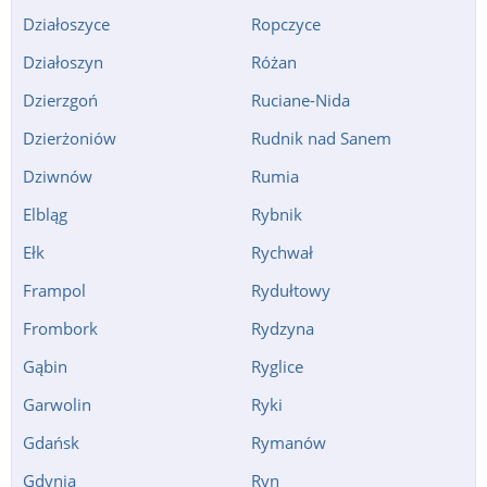
Działoszyce
Ropczyce
Działoszyn
Różan
Dzierzgoń
Ruciane-Nida
Dzierżoniów
Rudnik nad Sanem
Dziwnów
Rumia
Elbląg
Rybnik
Ełk
Rychwał
Frampol
Rydułtowy
Frombork
Rydzyna
Gąbin
Ryglice
Garwolin
Ryki
Gdańsk
Rymanów
Gdynia
Ryn