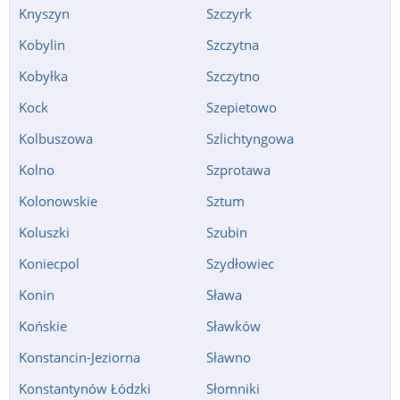
Knyszyn
Szczyrk
Kobylin
Szczytna
Kobyłka
Szczytno
Kock
Szepietowo
Kolbuszowa
Szlichtyngowa
Kolno
Szprotawa
Kolonowskie
Sztum
Koluszki
Szubin
Koniecpol
Szydłowiec
Konin
Sława
Końskie
Sławków
Konstancin-Jeziorna
Sławno
Konstantynów Łódzki
Słomniki