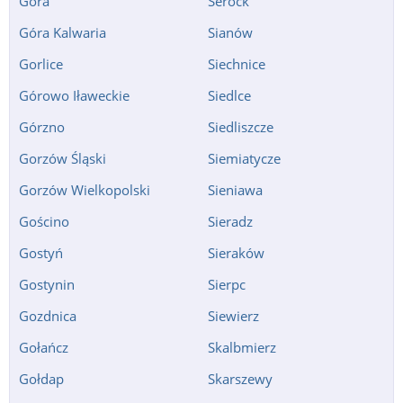
Góra
Serock
Góra Kalwaria
Sianów
Gorlice
Siechnice
Górowo Iławeckie
Siedlce
Górzno
Siedliszcze
Gorzów Śląski
Siemiatycze
Gorzów Wielkopolski
Sieniawa
Gościno
Sieradz
Gostyń
Sieraków
Gostynin
Sierpc
Gozdnica
Siewierz
Gołańcz
Skalbmierz
Gołdap
Skarszewy