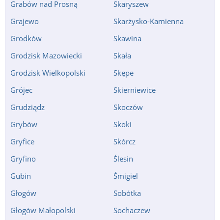
Grabów nad Prosną
Skaryszew
Grajewo
Skarżysko-Kamienna
Grodków
Skawina
Grodzisk Mazowiecki
Skała
Grodzisk Wielkopolski
Skępe
Grójec
Skierniewice
Grudziądz
Skoczów
Grybów
Skoki
Gryfice
Skórcz
Gryfino
Ślesin
Gubin
Śmigiel
Głogów
Sobótka
Głogów Małopolski
Sochaczew