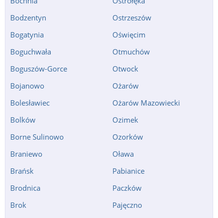
Bochnia
Ostrołęka
Bodzentyn
Ostrzeszów
Bogatynia
Oświęcim
Boguchwała
Otmuchów
Boguszów-Gorce
Otwock
Bojanowo
Ożarów
Bolesławiec
Ożarów Mazowiecki
Bolków
Ozimek
Borne Sulinowo
Ozorków
Braniewo
Oława
Brańsk
Pabianice
Brodnica
Paczków
Brok
Pajęczno