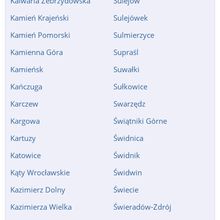
Kalwaria Zebrzydowska
Sulejów
Kamień Krajeński
Sulejówek
Kamień Pomorski
Sulmierzyce
Kamienna Góra
Supraśl
Kamieńsk
Suwałki
Kańczuga
Sułkowice
Karczew
Swarzędz
Kargowa
Świątniki Górne
Kartuzy
Świdnica
Katowice
Świdnik
Kąty Wrocławskie
Świdwin
Kazimierz Dolny
Świecie
Kazimierza Wielka
Świeradów-Zdrój