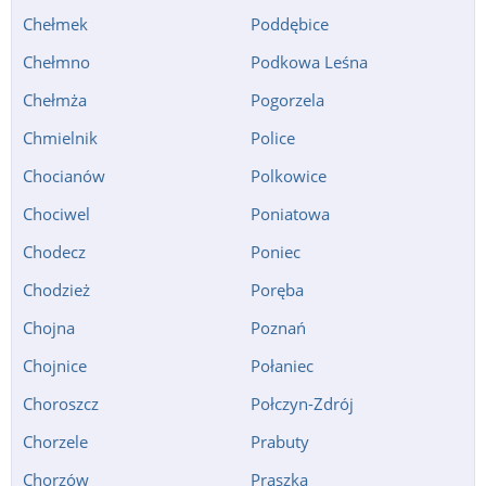
Chełmek
Poddębice
Chełmno
Podkowa Leśna
Chełmża
Pogorzela
Chmielnik
Police
Chocianów
Polkowice
Chociwel
Poniatowa
Chodecz
Poniec
Chodzież
Poręba
Chojna
Poznań
Chojnice
Połaniec
Choroszcz
Połczyn-Zdrój
Chorzele
Prabuty
Chorzów
Praszka