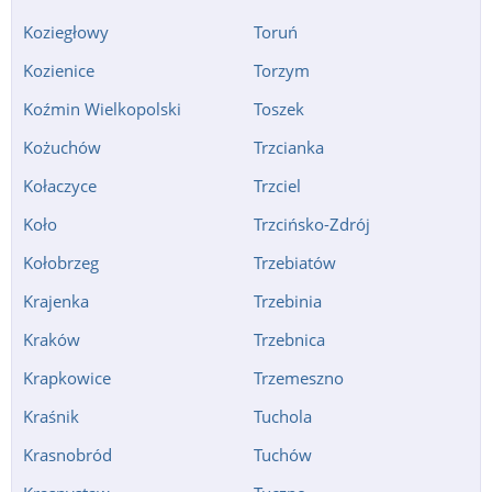
Koziegłowy
Toruń
Kozienice
Torzym
Koźmin Wielkopolski
Toszek
Kożuchów
Trzcianka
Kołaczyce
Trzciel
Koło
Trzcińsko-Zdrój
Kołobrzeg
Trzebiatów
Krajenka
Trzebinia
Kraków
Trzebnica
Krapkowice
Trzemeszno
Kraśnik
Tuchola
Krasnobród
Tuchów