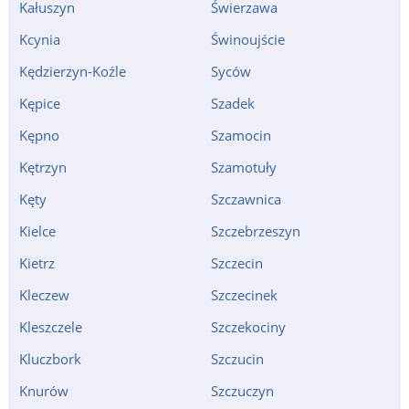
Kałuszyn
Świerzawa
Kcynia
Świnoujście
Kędzierzyn-Koźle
Syców
Kępice
Szadek
Kępno
Szamocin
Kętrzyn
Szamotuły
Kęty
Szczawnica
Kielce
Szczebrzeszyn
Kietrz
Szczecin
Kleczew
Szczecinek
Kleszczele
Szczekociny
Kluczbork
Szczucin
Knurów
Szczuczyn