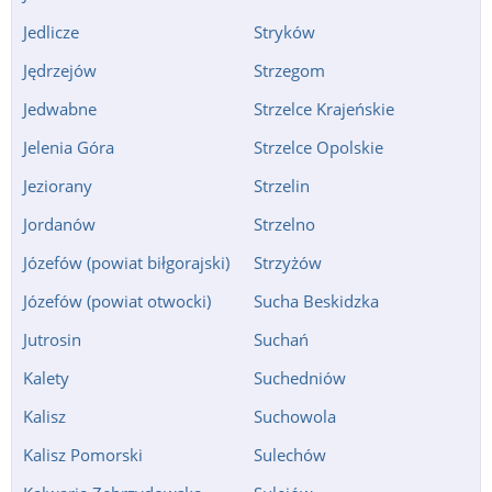
Jedlicze
Stryków
Jędrzejów
Strzegom
Jedwabne
Strzelce Krajeńskie
Jelenia Góra
Strzelce Opolskie
Jeziorany
Strzelin
Jordanów
Strzelno
Józefów (powiat biłgorajski)
Strzyżów
Józefów (powiat otwocki)
Sucha Beskidzka
Jutrosin
Suchań
Kalety
Suchedniów
Kalisz
Suchowola
Kalisz Pomorski
Sulechów