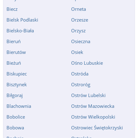
Biecz
Orneta
Bielsk Podlaski
Orzesze
Bielsko-Biała
Orzysz
Bieruń
Osieczna
Bierutów
Osiek
Bieżuń
Ośno Lubuskie
Biskupiec
Ostróda
Bisztynek
Ostroróg
Biłgoraj
Ostrów Lubelski
Blachownia
Ostrów Mazowiecka
Bobolice
Ostrów Wielkopolski
Bobowa
Ostrowiec Świętokrzyski