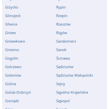
Giżycko
Rypin
Glinojeck
Rzepin
Gliwice
Rzeszów
Gniew
Rzgów
Gniewkowo
Sandomierz
Gniezno
Sanok
Gogolin
Ścinawa
Golczewo
Sędziszów
Goleniów
Sędziszów Małopolski
Golina
Sejny
Golub-Dobrzyń
Sępólno Krajeńskie
Goniądz
Sępopol