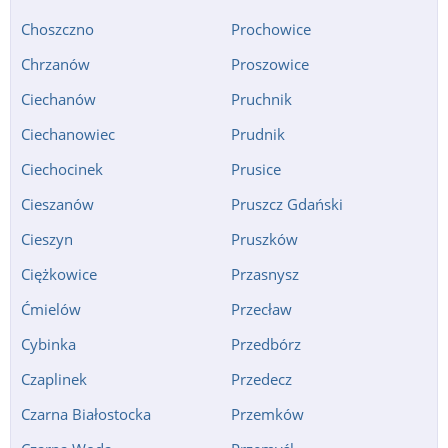
Choszczno
Prochowice
Chrzanów
Proszowice
Ciechanów
Pruchnik
Ciechanowiec
Prudnik
Ciechocinek
Prusice
Cieszanów
Pruszcz Gdański
Cieszyn
Pruszków
Ciężkowice
Przasnysz
Ćmielów
Przecław
Cybinka
Przedbórz
Czaplinek
Przedecz
Czarna Białostocka
Przemków