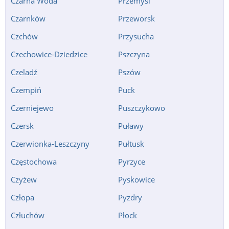
Czarna Woda
Przemyśl
Czarnków
Przeworsk
Czchów
Przysucha
Czechowice-Dziedzice
Pszczyna
Czeladź
Pszów
Czempiń
Puck
Czerniejewo
Puszczykowo
Czersk
Puławy
Czerwionka-Leszczyny
Pułtusk
Częstochowa
Pyrzyce
Czyżew
Pyskowice
Człopa
Pyzdry
Człuchów
Płock