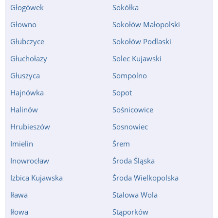
Głogówek
Sokółka
Głowno
Sokołów Małopolski
Głubczyce
Sokołów Podlaski
Głuchołazy
Solec Kujawski
Głuszyca
Sompolno
Hajnówka
Sopot
Halinów
Sośnicowice
Hrubieszów
Sosnowiec
Imielin
Śrem
Inowrocław
Środa Śląska
Izbica Kujawska
Środa Wielkopolska
Iława
Stalowa Wola
Iłowa
Stąporków