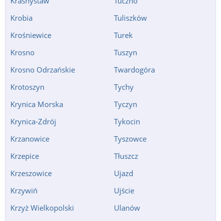
Krasnystaw
Tuczno
Krobia
Tuliszków
Krośniewice
Turek
Krosno
Tuszyn
Krosno Odrzańskie
Twardogóra
Krotoszyn
Tychy
Krynica Morska
Tyczyn
Krynica-Zdrój
Tykocin
Krzanowice
Tyszowce
Krzepice
Tłuszcz
Krzeszowice
Ujazd
Krzywiń
Ujście
Krzyż Wielkopolski
Ulanów