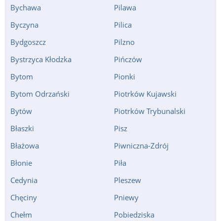
Bychawa
Pilawa
Byczyna
Pilica
Bydgoszcz
Pilzno
Bystrzyca Kłodzka
Pińczów
Bytom
Pionki
Bytom Odrzański
Piotrków Kujawski
Bytów
Piotrków Trybunalski
Błaszki
Pisz
Błażowa
Piwniczna-Zdrój
Błonie
Piła
Cedynia
Pleszew
Chęciny
Pniewy
Chełm
Pobiedziska