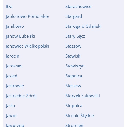
Iłża
Starachowice
Jabłonowo Pomorskie
Stargard
Janikowo
Starogard Gdański
Janów Lubelski
Stary Sącz
Janowiec Wielkopolski
Staszów
Jarocin
Stawiski
Jarosław
Stawiszyn
Jasień
Stepnica
Jastrowie
Stęszew
Jastrzębie-Zdrój
Stoczek Łukowski
Jasło
Stopnica
Jawor
Stronie Śląskie
Jaworzno
Strumień