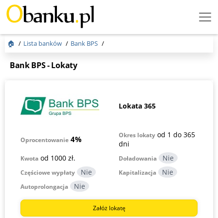
Menu
Burger
🏠
Lista banków
Bank BPS
Bank BPS - Lokaty
Lokata 365
od 1 do 365
Okres lokaty
4%
Oprocentowanie
dni
od 1000 zł.
Kwota
Doładowania
Częściowe wypłaty
Kapitalizacja
Autoprolongacja
Załóż lokatę