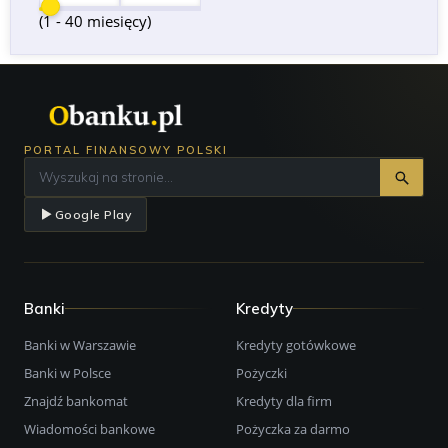
(1 - 40 miesięcy)
PORTAL FINANSOWY POLSKI
Google Play
Banki
Kredyty
Banki w Warszawie
Kredyty gotówkowe
Banki w Polsce
Pożyczki
Znajdź bankomat
Kredyty dla firm
Wiadomości bankowe
Pożyczka za darmo