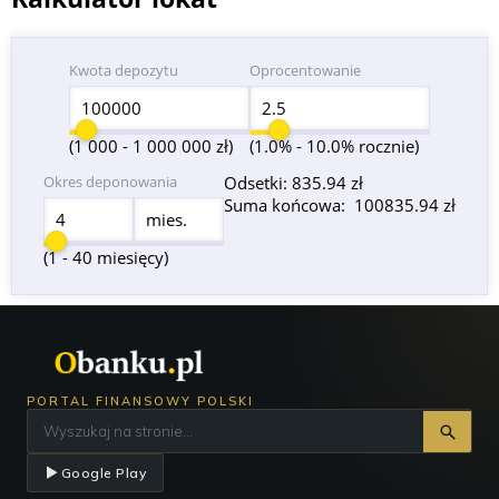
Kwota depozytu
Oprocentowanie
(1 000 - 1 000 000 zł)
(1.0% - 10.0% rocznie)
Okres deponowania
Odsetki:
835.94 zł
Suma końcowa:
100835.94 zł
mies.
(1 - 40 miesięcy)
PORTAL FINANSOWY POLSKI
Google Play