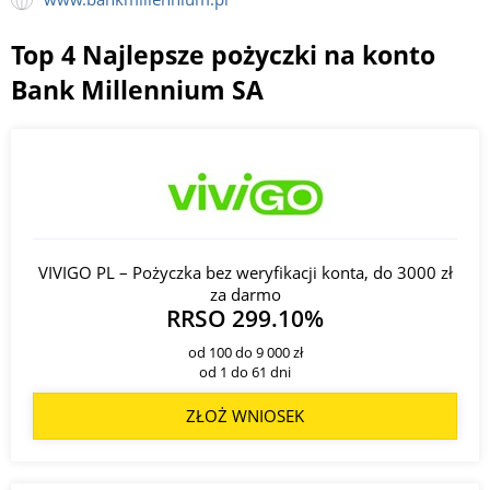
Warszawa Człuchowska 25, Warszawa;
Top 4 Najlepsze pożyczki na konto
Tczew Dąbrowskiego 13;
Bank Millennium SA
Starogard Gdański Droga Nowowiejska 9a;
Włocławek Duninowska 8, Włocławek;
Świecie Duży Rynek 16, Świecie;
Suwałki Dwernickiego 15;
Pszczyna Dworcowa 11, Pszczyna;
Bytom Dworcowa 13, Bytom;
VIVIGO PL – Pożyczka bez weryfikacji konta, do 3000 zł
za darmo
Chełmno Dworcowa 3, Chełmno;
RRSO 299.10%
Bydgoszcz Dworcowa 4, Bydgoszcz;
od 100 do 9 000 zł
Bydgoszcz Dworcowa 73, Bydgoszcz;
od 1 do 61 dni
Konin Dworcowa 15;
ZŁOŻ WNIOSEK
Warszawa Dzika 4, Warszawa;
Racibórz Długa 13, Racibórz;