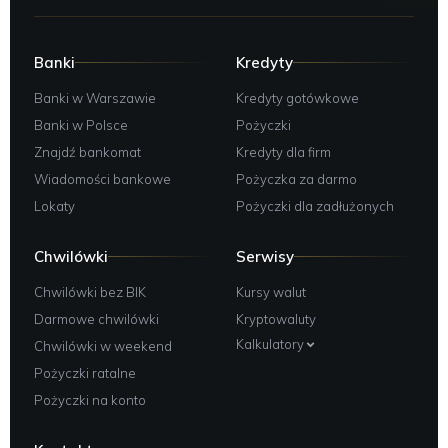
Mysłowice Grunwaldzka 1, Mysłowice;
Rzeszów Grunwaldzka 34, Rzeszów;
Banki
Kredyty
Pruszcz Gdański Grunwaldzka 8, Pruszcz Gdański;
Banki w Warszawie
Kredyty gotówkowe
Luboń Grunwaldzka 189;
Banki w Polsce
Pożyczki
Pruszcz Gdański Grunwaldzka 8;
Znajdź bankomat
Kredyty dla firm
Warszawa Grzybowska 16, Warszawa;
Wiadomości bankowe
Pożyczka za darmo
Warszawa Grzybowska 3, Warszawa;
Lokaty
Pożyczki dla zadłużonych
Elbląg Gwiezdna 22, Elbląg;
Chwilówki
Serwisy
Marki Głębocka 15;
Chwilówki bez BIK
Kursy walut
Poznań Głogowska 72, Poznań;
Darmowe chwilówki
Kryptowaluty
Kalisz Główny Rynek 3, 62-800 Kalisz, Polska;
wtorek 08:00–
18:00, środa 08:00–18:00, czwartek 08:00–18:00, piątek
Kalkulatory
Chwilówki w weekend
08:00–18:00, sobota Zamknięte, niedziela Zamknięte,
Pożyczki ratalne
poniedziałek 08:00–18:00
Pożyczki na konto
Piastów Hallera 6;
Skała Handlowców 2;