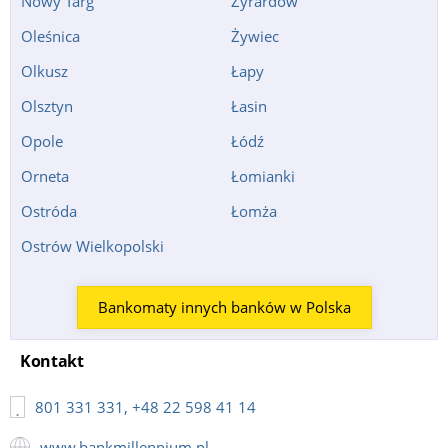
Nowy Targ
Żyrardów
Warszawa Bonifraterska 6, Warszawa;
Oleśnica
Żywiec
Olsztyn bp. Tomasza Wilczyńskiego 6, Olsztyn;
Olkusz
Biała Podlaska Brzeska 27, Biała Podlaska;
Łapy
24h
Piła Bydgoska 14, Piła;
Olsztyn
Łasin
Chełmno Bydgoska 1;
Opole
Łódź
Puławy Centralna 10, Puławy;
Orneta
Łomianki
Grudziądz Chełmińska 68, Grudziądz;
Ostróda
Łomża
Pruszcz Gdański Chopina 36;
Ostrów Wielkopolski
Katowice Chorzowska 107, Katowice;
pon-pt 9:00-21:00,
sob-ndz 10:00-21:00
Kętrzyn Chrobrego 8;
Bankomaty innych banków w Polska
Gdynia Chylońska 44, Gdynia;
Piaseczno Cynamonowa 2, Warszawa;
Kontakt
Piaseczno Cynamonowa 2, Warszawa;
801 331 331, +48 22 598 41 14
Rumia Czeremchowa 10, Gdynia;
www.bankmillennium.pl
Tczew Czyżykowska 68;