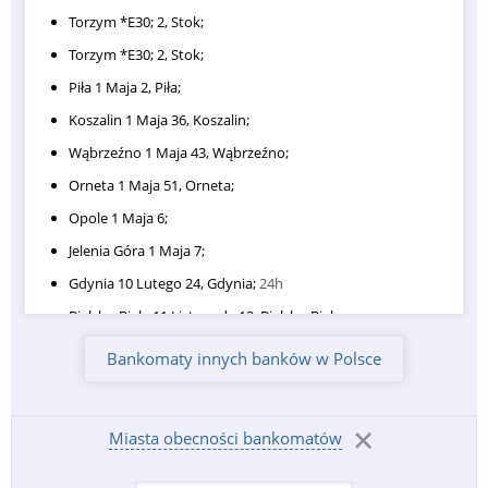
Torzym *E30; 2, Stok;
Torzym *E30; 2, Stok;
Piła 1 Maja 2, Piła;
Koszalin 1 Maja 36, Koszalin;
Wąbrzeźno 1 Maja 43, Wąbrzeźno;
Orneta 1 Maja 51, Orneta;
Opole 1 Maja 6;
Jelenia Góra 1 Maja 7;
Gdynia 10 Lutego 24, Gdynia;
24h
Bielsko-Biała 11 Listopada 12, Bielsko-Biała;
Grodzisk Mazowiecki 11 Listopada 21, 05-825 Grodzisk
Bankomaty innych banków w Polsce
Mazowiecki, Polska;
wtorek 08:00–18:00, środa 08:00–18:00,
czwartek 08:00–18:00, piątek 08:00–18:00, sobota
Zamknięte, niedziela Zamknięte, poniedziałek 08:00–18:00
Miasta obecności bankomatów
Wejherowo 12 Marca 195, Wejherowo;
Biała Podlaska 21-500 Biała Podlaska, Polska;