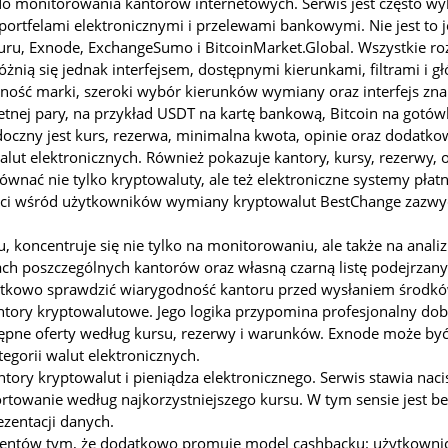
m do monitorowania kantorów internetowych. Serwis jest często
ortfelami elektronicznymi i przelewami bankowymi. Nie jest to j
sGuru, Exnode, ExchangeSumo i BitcoinMarket.Global. Wszystkie
żnią się jednak interfejsem, dostępnymi kierunkami, filtrami i 
ność marki, szeroki wybór kierunków wymiany oraz interfejs zn
etnej pary, na przykład USDT na kartę bankową, Bitcoin na gotówk
widoczny jest kurs, rezerwa, minimalna kwota, opinie oraz doda
lut elektronicznych. Również pokazuje kantory, kursy, rezerwy, 
wnać nie tylko kryptowaluty, ale też elektroniczne systemy płatno
i wśród użytkowników wymiany kryptowalut BestChange zazwyczaj
u, koncentruje się nie tylko na monitorowaniu, ale także na analiz
ch poszczególnych kantorów oraz własną czarną listę podejrzanych
odatkowo sprawdzić wiarygodność kantoru przed wysłaniem środkó
ntory kryptowalutowe. Jego logika przypomina profesjonalny do
tępne oferty według kursu, rezerwy i warunków. Exnode może być
egorii walut elektronicznych.
tory kryptowalut i pieniądza elektronicznego. Serwis stawia nacis
ortowanie według najkorzystniejszego kursu. W tym sensie jest
zentacji danych.
urentów tym, że dodatkowo promuje model cashbacku: użytkowni