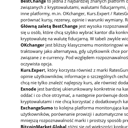
BestChange
to jedna z najbardziej znanych platfor
związanych z kryptowalutami, walutami fiducjarnymi, p
inne platformy, m.in. OKchanger, Kurs.Expert / Rate
porównać kursy, rezerwy, opinie i warunki wymiany. Ró
Główną zaletą BestChange
jest wysoka rozpoznawal
się u osób, które chcą szybko wybrać kantor dla konkr
kryptowalutę na walutę fiducjarną. W tabeli zwykle 
OKchanger
jest bliższy klasycznemu monitoringowi wa
traktowany jako alternatywa, gdy użytkownik chce poró
związane z e-currency. Pod względem rozpoznawalnośc
oczywista opcja.
Kurs.Exper
t, który korzysta również z marki RatesGur
opinie użytkowników, informacje o szczególnych cecha
chcą nie tylko znaleźć najlepszy kurs, ale również d
Exnode
jest bardziej ukierunkowany konkretnie na ka
oddać i co chce otrzymać, a następnie porównuje dos
kryptowalutami i nie chcą korzystać z dodatkowych kat
ExchangeSumo
to kolejna platforma monitorująca kan
użytkowników, porównanie prowizji i automatyczne s
mniejszą rozpoznawalność marki i prostszy sposób pre
BitcoinMarket.Global
różni się od większości konk