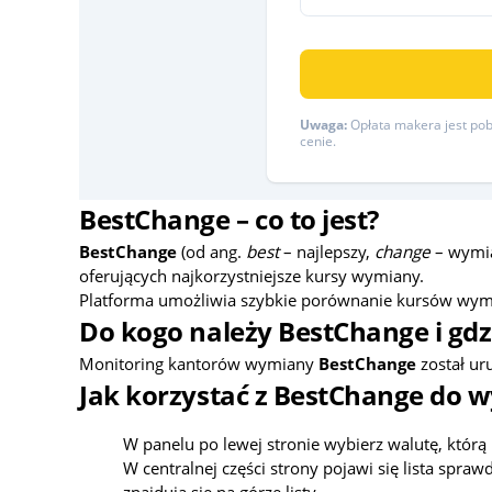
Uwaga:
Opłata makera jest pobi
cenie.
BestChange – co to jest?
BestChange
(od ang.
best
– najlepszy,
change
– wymia
oferujących najkorzystniejsze kursy wymiany.
Platforma umożliwia szybkie porównanie kursów wymia
Do kogo należy BestChange i gdzi
Monitoring kantorów wymiany
BestChange
został ur
Jak korzystać z BestChange do w
W panelu po lewej stronie wybierz walutę, którą 
W centralnej części strony pojawi się lista sp
znajdują się na górze listy.