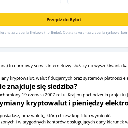
Przejdź do Bybit
erana za zlecenia limitowe (np. limitu). Opłata takera - za zlecenia rynkowe, któ
na) to darmowy serwis internetowy służący do wyszukiwania kan
ny kryptowalut, walut fiducjarnych oraz systemów płatności el
e znajduje się siedziba?
uchomiony 19 czerwca 2007 roku. Krajem pochodzenia projektu 
ymiany kryptowalut i pieniędzy elektr
posiadasz, oraz walutę, którą chcesz kupić lub wymienić.
rawdzonych i wiarygodnych kantorów obsługujących dany kierunek