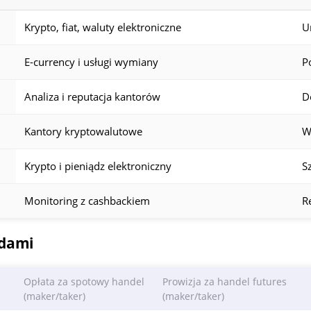
Krypto, fiat, waluty elektroniczne
U
E-currency i usługi wymiany
P
Analiza i reputacja kantorów
D
Kantory kryptowalutowe
W
Krypto i pieniądz elektroniczny
S
Monitoring z cashbackiem
R
łdami
Opłata za spotowy handel
Prowizja za handel futures
(maker/taker)
(maker/taker)