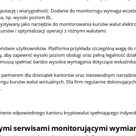
reputację i wiarygodność. Dodanie do monitoringu wymaga wcześni
a, np. wysoki poziom BL.
orzystywany jako narzędzie do monitorowania kursów walut elektr
ursów i optymalizacji operacji z różnymi walutami.
ństwie użytkowników. Platforma przykłada szczególną wagę do rep
y, aby zapewnić wysoki poziom obsługi oraz pełną legalność dział
uszą spełniać bardzo wysokie wymagania dotyczące wskaźnika B
partnerem dla dziesiątek kantorów oraz niezawodnym narzędzie
gu kursów walut wirtualnych. Dla firm regularnie dokonujących
.
ezienie odpowiedniego kantoru kryptowalut spełniającego indyw
ymi serwisami monitorującymi wymia