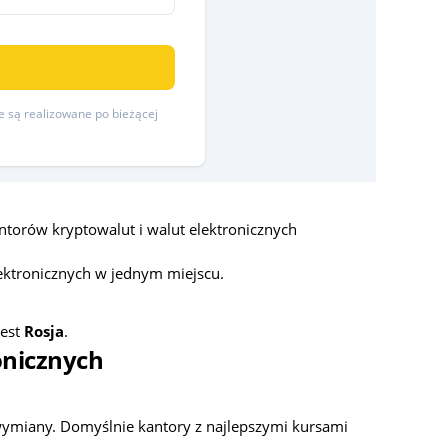
re są realizowane po bieżącej
torów kryptowalut i walut elektronicznych
ektronicznych w jednym miejscu.
jest
Rosja
.
onicznych
 wymiany. Domyślnie kantory z najlepszymi kursami