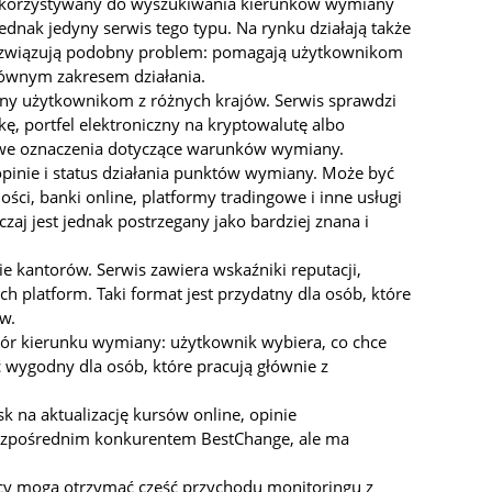
 wykorzystywany do wyszukiwania kierunków wymiany
ednak jedyny serwis tego typu. Na rynku działają także
 rozwiązują podobny problem: pomagają użytkownikom
głównym zakresem działania.
any użytkownikom z różnych krajów. Serwis sprawdzi
ę, portfel elektroniczny na kryptowalutę albo
tkowe oznaczenia dotyczące warunków wymiany.
opinie i status działania punktów wymiany. Może być
ści, banki online, platformy tradingowe i inne usługi
 jest jednak postrzegany jako bardziej znana i
ie kantorów. Serwis zawiera wskaźniki reputacji,
 platform. Taki format jest przydatny dla osób, które
w.
bór kierunku wymiany: użytkownik wybiera, co chce
 wygodny dla osób, które pracują głównie z
k na aktualizację kursów online, opinie
 bezpośrednim konkurentem BestChange, ale ma
cy mogą otrzymać część przychodu monitoringu z