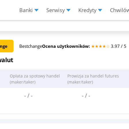
Banki
Serwisy
Kredyty
Chwiló
Menu Burger
ange
Bestchange
Ocena użytkowników:
★★★★☆
3.97 / 5
walut
Opłata za spotowy handel
Prowizja za handel futures
(maker/taker)
(maker/taker)
- / -
- / -