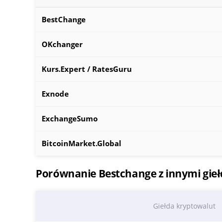
BestChange
OKchanger
Kurs.Expert / RatesGuru
Exnode
ExchangeSumo
BitcoinMarket.Global
Porównanie Bestchange z innymi gie
Giełda kryptowalut