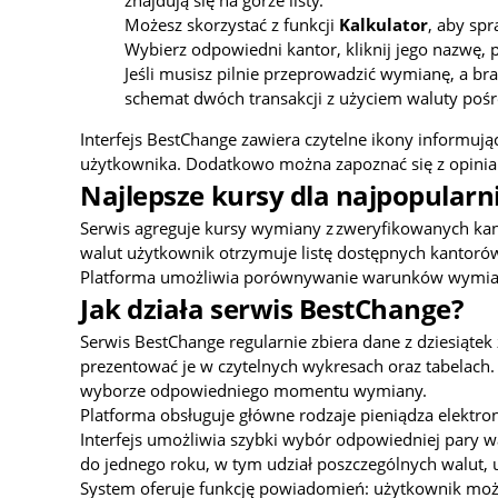
Możesz skorzystać z funkcji
Kalkulator
, aby sp
Wybierz odpowiedni kantor, kliknij jego nazwę, 
Jeśli musisz pilnie przeprowadzić wymianę, a bra
schemat dwóch transakcji z użyciem waluty pośr
Interfejs BestChange zawiera czytelne ikony informując
użytkownika. Dodatkowo można zapoznać się z opiniam
Najlepsze kursy dla najpopular
Serwis agreguje kursy wymiany z zweryfikowanych kant
walut użytkownik otrzymuje listę dostępnych kantorów
Platforma umożliwia porównywanie warunków wymiany 
Jak działa serwis BestChange?
Serwis BestChange regularnie zbiera dane z dziesiąte
prezentować je w czytelnych wykresach oraz tabelach.
wyborze odpowiedniego momentu wymiany.
Platforma obsługuje główne rodzaje pieniądza elektro
Interfejs umożliwia szybki wybór odpowiedniej pary w
do jednego roku, w tym udział poszczególnych walut, 
System oferuje funkcję powiadomień: użytkownik może