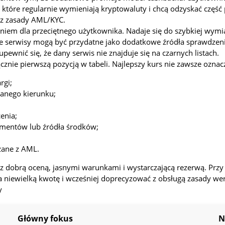
 które regularnie wymieniają kryptowaluty i chcą odzyskać część
az zasady AML/KYC.
iem dla przeciętnego użytkownika. Nadaje się do szybkiej wymi
ne serwisy mogą być przydatne jako dodatkowe źródła sprawdzeni
pewnić się, że dany serwis nie znajduje się na czarnych listach.
cznie pierwszą pozycją w tabeli. Najlepszy kurs nie zawsze ozna
rgi;
ranego kierunku;
enia;
umentów lub źródła środków;
zane z AML.
 dobrą oceną, jasnymi warunkami i wystarczającą rezerwą. Przy 
iewielką kwotę i wcześniej doprecyzować z obsługą zasady weryf
y
Główny fokus
N