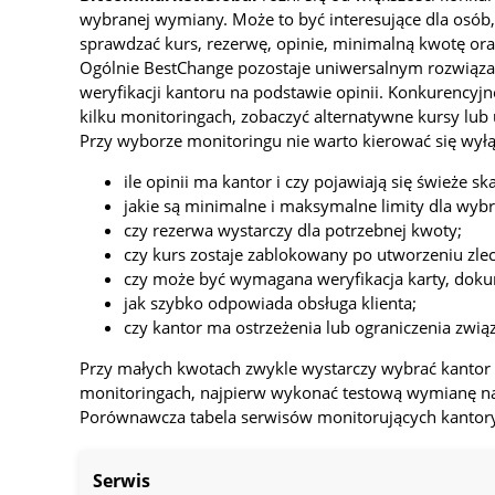
wybranej wymiany. Może to być interesujące dla osób,
sprawdzać kurs, rezerwę, opinie, minimalną kwotę or
Ogólnie BestChange pozostaje uniwersalnym rozwiązan
weryfikacji kantoru na podstawie opinii. Konkurencyj
kilku monitoringach, zobaczyć alternatywne kursy lub u
Przy wyborze monitoringu nie warto kierować się wyłą
ile opinii ma kantor i czy pojawiają się świeże ska
jakie są minimalne i maksymalne limity dla wyb
czy rezerwa wystarczy dla potrzebnej kwoty;
czy kurs zostaje zablokowany po utworzeniu zlec
czy może być wymagana weryfikacja karty, dok
jak szybko odpowiada obsługa klienta;
czy kantor ma ostrzeżenia lub ograniczenia zwią
Przy małych kwotach zwykle wystarczy wybrać kantor z
monitoringach, najpierw wykonać testową wymianę na n
Porównawcza tabela serwisów monitorujących kantor
Serwis