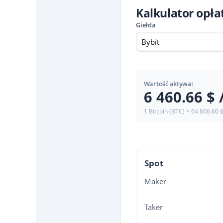
Kalkulator opł
Giełda
Bybit
Wartość aktywa:
6 460.66 $ 
1 Bitcoin (BTC) = 64 606.60 
Spot
Maker
Taker