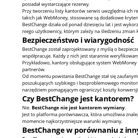
posiadał wystarczające rezerwy.
Przy tworzeniu listy kantorów serwis uwzględnia ich 
takich jak WebMoney, stosowane są dodatkowe kryteri
BestChange działa od ponad dziesięciu lat i jest wyk
niego użytkownicy, którym zależy na śledzeniu zmian k
Bezpieczeństwo i wiarygodność
BestChange został zaprojektowany z myślą o bezpiecze
współpracuje. Każdy z nich jest starannie weryfikowan
Przykładowo, kantory obsługujące system WebMoney m
partnerów.
Od momentu powstania BestChange stał się zaufanym 
poszukujących szybkiego i bezproblemowego monitorin
narzędziem pomagającym ograniczyć koszty konwersji
Czy BestChange jest kantorem?
Nie.
BestChange nie jest kantorem wymiany
.
Jest to platforma porównawcza, która umożliwia znal
momencie najkorzystniejsze warunki wymiany.
BestChange w porównaniu z inn