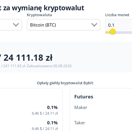
at za wymianę kryptowalut
Kryptowaluta
Liczba monet
Bitcoin (BTC)
/ 24 111.18 zł
$ / 241 111.83 zł. Zaktualizowano
06.08.2026
Opłaty giełdy kryptowalut Bybit:
Futures
0.1%
Maker
6.46 $ / 24.11 zł
0.1%
Taker
6.46 $ / 24.11 zł