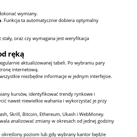
y dokonać wymiany.
a
. Funkcja ta automatycznie dobiera optymalny
t stały, oraz czy wymagana jest weryfikacja
od ręką
gularnie aktualizowanej tabeli. Po wybraniu pary
tronę internetową.
zystkie niezbędne informacje w jednym interfejsie.
miany kursów, identyfikować trendy rynkowe i
ić nawet niewielkie wahania i wykorzystać je przy
ash, Skrill, Bitcoin, Ethereum, Ukash i WebMoney.
ozwala analizować zmiany w okresach od jednej godziny
e określony poziom lub gdy wybrany kantor będzie