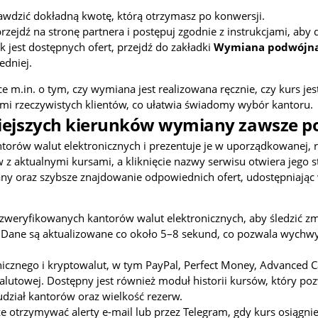
rawdzić dokładną kwotę, którą otrzymasz po konwersji.
przejdź na stronę partnera i postępuj zgodnie z instrukcjami, ab
k jest dostępnych ofert, przejdź do zakładki
Wymiana podwójn
edniej.
e m.in. o tym, czy wymiana jest realizowana ręcznie, czy kurs jes
i rzeczywistych klientów, co ułatwia świadomy wybór kantoru.
niejszych kierunków wymiany zawsze p
orów walut elektronicznych i prezentuje je w uporządkowanej, re
 z aktualnymi kursami, a kliknięcie nazwy serwisu otwiera jego s
oraz szybsze znajdowanie odpowiednich ofert, udostępniając ws
k zweryfikowanych kantorów walut elektronicznych, aby śledzić z
 Dane są aktualizowane co około 5–8 sekund, co pozwala wychwyc
nicznego i kryptowalut, w tym PayPal, Perfect Money, Advanced C
alutowej. Dostępny jest również moduł historii kursów, który p
udział kantorów oraz wielkość rezerw.
 otrzymywać alerty e-mail lub przez Telegram, gdy kurs osiągni