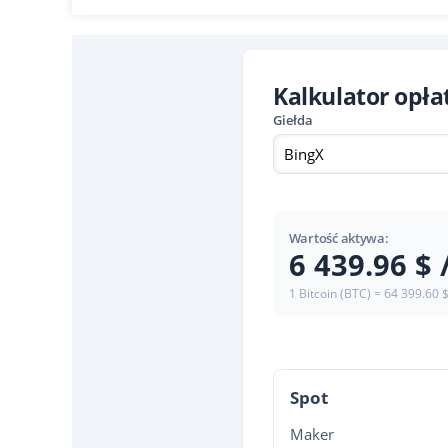
Kalkulator opł
Giełda
BingX
Wartość aktywa:
6 439.96 $ 
1 Bitcoin (BTC) = 64 399.60 
Spot
Maker