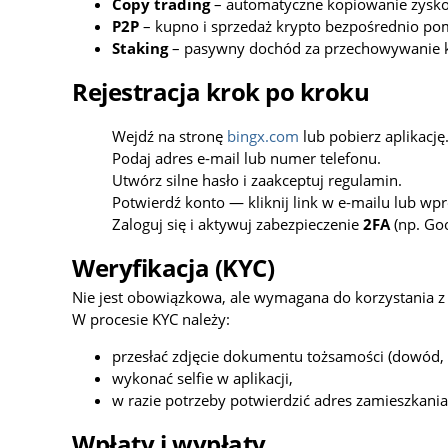
Copy trading
– automatyczne kopiowanie zyskow
P2P
– kupno i sprzedaż krypto bezpośrednio po
Staking
– pasywny dochód za przechowywanie k
Rejestracja krok po kroku
Wejdź na stronę
bingx.com
lub pobierz aplikację
Podaj adres e‑mail lub numer telefonu.
Utwórz silne hasło i zaakceptuj regulamin.
Potwierdź konto — kliknij link w e‑mailu lub w
Zaloguj się i aktywuj zabezpieczenie
2FA
(np. Goo
Weryfikacja (KYC)
Nie jest obowiązkowa, ale wymagana do korzystania z 
W procesie KYC należy:
przesłać zdjęcie dokumentu tożsamości (dowód, 
wykonać selfie w aplikacji,
w razie potrzeby potwierdzić adres zamieszkania
Wpłaty i wypłaty