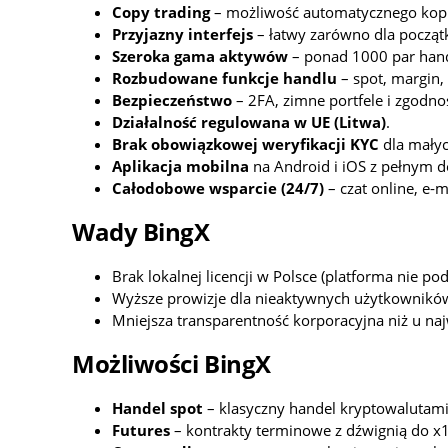
Copy trading
– możliwość automatycznego kopio
Przyjazny interfejs
– łatwy zarówno dla począt
Szeroka gama aktywów
– ponad 1000 par handl
Rozbudowane funkcje handlu
– spot, margin, 
Bezpieczeństwo
– 2FA, zimne portfele i zgod
Działalność regulowana w UE (Litwa)
.
Brak obowiązkowej weryfikacji KYC
dla mały
Aplikacja mobilna
na Android i iOS z pełnym 
Całodobowe wsparcie (24/7)
– czat online, e‑m
Wady BingX
Brak lokalnej licencji w Polsce (platforma nie po
Wyższe prowizje dla nieaktywnych użytkownikó
Mniejsza transparentność korporacyjna niż u najw
Możliwości BingX
Handel spot
– klasyczny handel kryptowalutam
Futures
– kontrakty terminowe z dźwignią do x