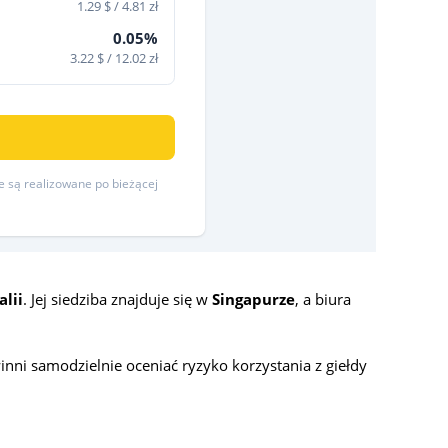
1.29 $ / 4.81 zł
0.05%
3.22 $ / 12.02 zł
re są realizowane po bieżącej
alii
. Jej siedziba znajduje się w
Singapurze
, a biura
inni samodzielnie oceniać ryzyko korzystania z giełdy