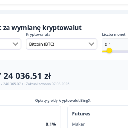
at za wymianę kryptowalut
Kryptowaluta
Liczba monet
Bitcoin (BTC)
/ 24 036.51 zł
$ / 240 365.07 zł. Zaktualizowano
07.08.2026
Opłaty giełdy kryptowalut BingX:
Futures
0.1%
Maker