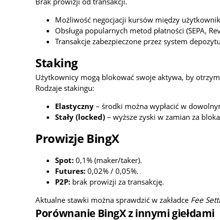
Brak prowizji od transakcji.
Możliwość negocjacji kursów między użytkowni
Obsługa popularnych metod płatności (SEPA, Revo
Transakcje zabezpieczone przez system depozytu
Staking
Użytkownicy mogą blokować swoje aktywa, by otrzym
Rodzaje stakingu:
Elastyczny
– środki można wypłacić w dowolny
Stały (locked)
– wyższe zyski w zamian za bloka
Prowizje BingX
Spot:
0,1% (maker/taker).
Futures:
0,02% / 0,05%.
P2P:
brak prowizji za transakcję.
Aktualne stawki można sprawdzić w zakładce
Fee Sett
Porównanie BingX z innymi giełdami