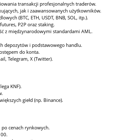
wania transakcji profesjonalnych traderów.
kujących, jak i zaawansowanych użytkowników.
owych (BTC, ETH, USDT, BNB, SOL, itp.).
futures, P2P oraz staking.
ność z międzynarodowymi standardami AML.
ch depozytów i podstawowego handlu.
dostępem do konta.
ail, Telegram, X (Twitter).
dlega KNF).
w.
iększych giełd (np. Binance).
i po cenach rynkowych.
100.