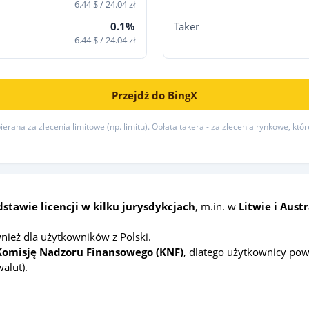
6.44 $ / 24.04 zł
0.1%
Taker
6.44 $ / 24.04 zł
Przejdź do BingX
erana za zlecenia limitowe (np. limitu). Opłata takera - za zlecenia rynkowe, któ
stawie licencji w kilku jurysdykcjach
, m.in. w
Litwie i Austr
nież dla użytkowników z Polski.
Komisję Nadzoru Finansowego (KNF)
, dlatego użytkownicy pow
alut).