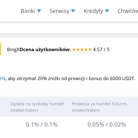
Banki
Serwisy
Kredyty
Chwiló
Menu Burger
BingX
Ocena użytkowników:
★★★★★
4.57 / 5
XN
, aby otrzymać 20% zniżki od prowizji i bonus do 6000 USDT.
Opłata za spotowy handel
Prowizja za handel futures
(maker/taker)
(maker/taker)
0.1% / 0.1%
0.05% / 0.02%