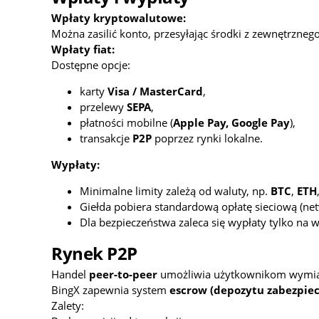
Wpłaty kryptowalutowe:
Można zasilić konto, przesyłając środki z zewnętrznego 
Wpłaty fiat:
Dostępne opcje:
karty
Visa / MasterCard
,
przelewy
SEPA
,
płatności mobilne (
Apple Pay, Google Pay
),
transakcje
P2P
poprzez rynki lokalne.
Wypłaty:
Minimalne limity zależą od waluty, np.
BTC
,
ETH
Giełda pobiera standardową opłatę sieciową (net
Dla bezpieczeństwa zaleca się wypłaty tylko na w
Rynek P2P
Handel
peer‑to‑peer
umożliwia użytkownikom wymian
BingX zapewnia system
escrow (depozytu zabezpiec
Zalety: