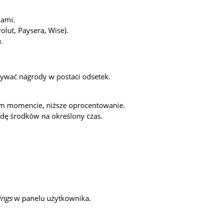
kami.
lut, Paysera, Wise).
.
ywać nagrody w postaci odsetek.
m momencie, niższe oprocentowanie.
dę środków na określony czas.
ings
w panelu użytkownika.