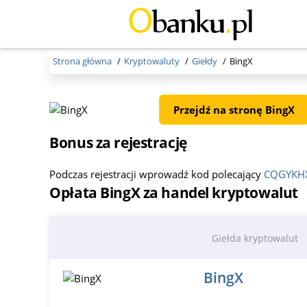
Strona główna
Kryptowaluty
Giełdy
BingX
Przejdź na stronę BingX
Bonus za rejestrację
Podczas rejestracji wprowadź kod polecający
CQGYKH
Opłata BingX za handel kryptowalut
Giełda kryptowalut
BingX