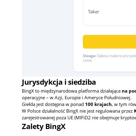
Taker
Uwaga:
Opłata makera jest pobi
cenie.
Jurysdykcja i siedziba
BingX to międzynarodowa platforma działająca
na pod
operacyjne – w Azji, Europie i Ameryce Południowej.
Giełda jest dostępna w ponad
100 krajach
, w tym rów
W Polsce działalność BingX nie jest regulowana przez
zarejestrowanej poza UE (MIFiD2 nie obejmuje kryptow
Zalety BingX