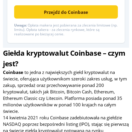
Przejdź do Coinbase
Uwaga:
Opłata makera jest pobierana za zlecenia limitowe (np.
limitu). Opłata takera - za zlecenia rynkowe, które są
realizowane po bieżącej cenie.
Giełda kryptowalut Coinbase – czym
jest?
Coinbase
to jedna z największych giełd kryptowalut na
świecie, oferująca użytkownikom szeroki zakres usług, w tym
zakup, sprzedaż oraz przechowywanie ponad 200
kryptowalut, takich jak Bitcoin, Bitcoin Cash, Ethereum,
Ethereum Classic czy Litecoin. Platforma posiada ponad 35
milionów użytkowników w ponad 100 krajach na całym
świecie.
14 kwietnia 2021 roku Coinbase zadebiutowała na giełdzie
NASDAQ poprzez bezpośredni listing (IPO), stając się pierwszą
na świecie giełdą kryptowalut notowaną na rynku