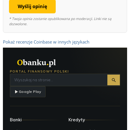
Wyślij opinię
* Twoja opinia zostanie opublikowana po moderacji. Linki nie są
dozwolone.
Pokaż recenzje Coinbase w innych językach
PORTAL FINANSOWY POLSKI
Google Play
Banki
Kredyty