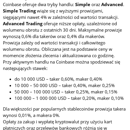
Coinbase oferuje dwa tryby handlu:
Simple
oraz
Advanced
.
Simple Trading
wiąże się z wyższymi prowizjami,
sięgającymi nawet 4% w zależności od wartości transakcji.
Advanced Trading
oferuje niższe opłaty, uzależnione od
wolumenu obrotu z ostatnich 30 dni. Maksymalne prowizje
wynoszą 0,6% dla takerów oraz 0,4% dla makerów.
Prowizja zależy od wartości transakcji i całkowitego
wolumenu obrotu. Obliczana jest na podstawie ceny w
momencie złożenia zlecenia i aktualizowana co godzinę.
Przy aktywnym handlu na Coinbase można spodziewać się
następujących stawek:
do 10 000 USD – taker 0,60%, maker 0,40%
10 000 – 50 000 USD – taker 0,40%, maker 0,25%
50 000 – 100 000 USD – taker 0,25%, maker 0,15%
100 000 – 1 000 000 USD – taker 0,20%, maker 0,10%
Dla większości par popularnych stablecoinów prowizja takera
wynosi 0,01%, a makera 0%.
Opłaty za zakup i wypłatę kryptowalut przy użyciu kart
płatniczych oraz przelewów bankowych różnią się w