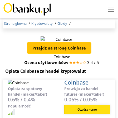
Menu Burger
Strona główna
Kryptowaluty
Giełdy
Przejdź na stronę Coinbase
Coinbase
Ocena użytkowników:
★★★☆☆
3.4 / 5
Opłata Coinbase za handel kryptowalut
Coinbase
Opłata za spotowy
Prowizja za handel
handel (maker/taker)
futures (maker/taker)
0.6% / 0.4%
0.06% / 0.05%
Popularność
Otwórz konto