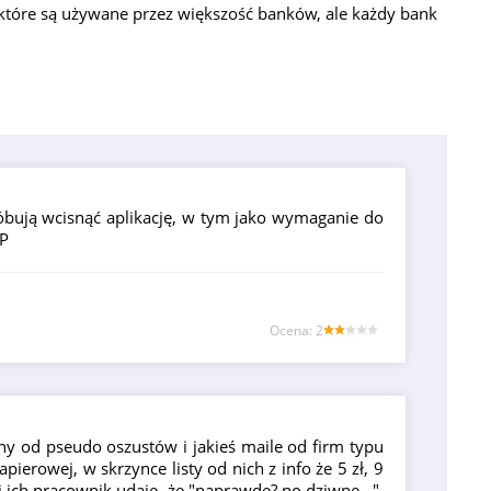
które są używane przez większość banków, ale każdy bank
óbują wcisnąć aplikację, w tym jako wymaganie do
TP
Оcena: 2
y od pseudo oszustów i jakieś maile od firm typu
ierowej, w skrzynce listy od nich z info że 5 zł, 9
ii ich pracownik udaje, że "naprawdę? no dziwne...".