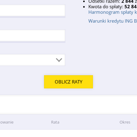
Odsetki razem:
2 844
z
Kwota do spłaty:
52 84
Harmonogram spłaty k
Warunki kredytu ING B
towanie
Rata
Okres