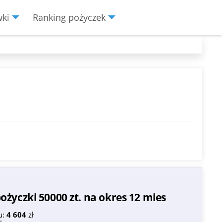
wki
Ranking pożyczek
życzki 50000 zt. na okres 12 mies
u:
4 604
zł