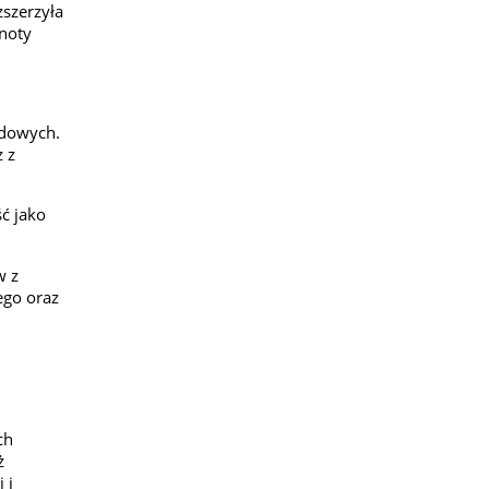
zszerzyła
lnoty
ądowych.
 z
ć jako
w z
ego oraz
ch
ż
 i