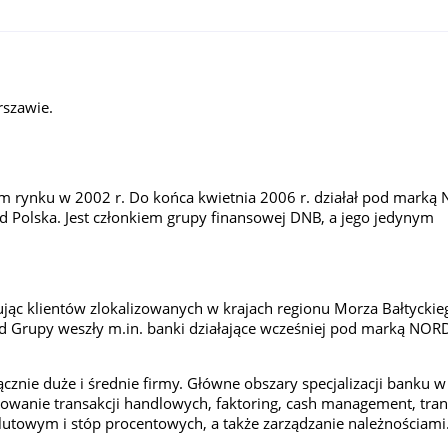
rszawie.
im rynku w 2002 r. Do końca kwietnia 2006 r. działał pod mark
d Polska. Jest członkiem grupy finansowej DNB, a jego jedynym
ując klientów zlokalizowanych w krajach regionu Morza Bałtyckie
 skład Grupy weszły m.in. banki działające wcześniej pod marką NO
znie duże i średnie firmy. Główne obszary specjalizacji banku 
sowanie transakcji handlowych, faktoring, cash management, tran
utowym i stóp procentowych, a także zarządzanie należnościami