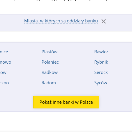
Miasta, w których są oddziały banku
nice
Piastów
Rawicz
onowo
Połaniec
Rybnik
łów
Radków
Serock
czno
Radom
Syców
Pokaż inne banki w Polsce