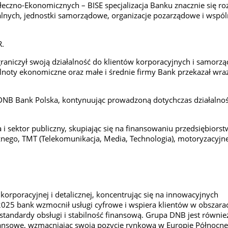
łeczno-Ekonomicznych – BISE specjalizacja Banku znacznie się ro
ualnych, jednostki samorządowe, organizacje pozarządowe i wspó
R.
graniczył swoją działalność do klientów korporacyjnych i samorz
lnoty ekonomiczne oraz małe i średnie firmy Bank przekazał wraz
NB Bank Polska, kontynuując prowadzoną dotychczas działalnoś
 sektor publiczny, skupiając się na finansowaniu przedsiębiorst
nego, TMT (Telekomunikacja, Media, Technologia), motoryzacyjn
rporacyjnej i detalicznej, koncentrując się na innowacyjnych
025 bank wzmocnił usługi cyfrowe i wspiera klientów w obszara
standardy obsługi i stabilność finansową. Grupa DNB jest równie
nsowe, wzmacniając swoją pozycję rynkową w Europie Północnej