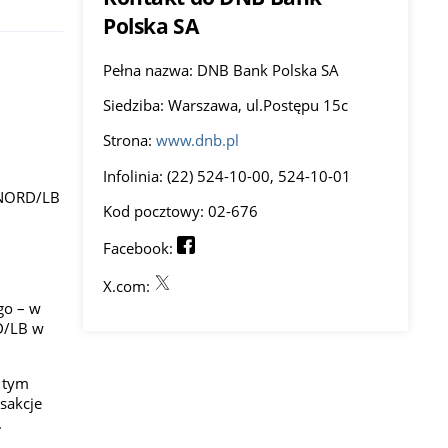
Polska SA
Pełna nazwa: DNB Bank Polska SA
Siedziba: Warszawa, ul.Postępu 15c
Strona:
www.dnb.pl
Infolinia: (22) 524-10-00, 524-10-01
ą NORD/LB
Kod pocztowy: 02-676
Facebook:
X.com:
go – w
RD/LB w
w tym
sakcje
.