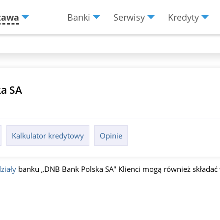
zawa
Banki
Serwisy
Kredyty
Menu
Burger
ka SA
Kalkulator kredytowy
Opinie
ziały
banku „DNB Bank Polska SA" Klienci mogą również składać 