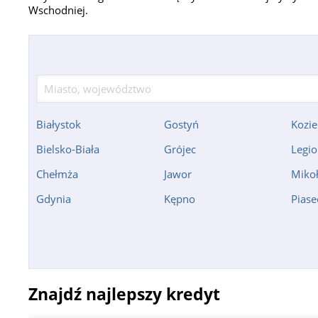
Wschodniej.
Białystok
Gostyń
Kozie
Bielsko-Biała
Grójec
Legi
Chełmża
Jawor
Miko
Gdynia
Kępno
Piase
Znajdź najlepszy kredyt