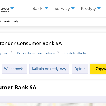
zawa
Banki
Serwisy
Kredyty
Menu
Burger
Bankomaty
tander Consumer Bank SA
2
3
1
dytowe
Pożyczki samochodowe
Kredyty dla firm
Wiadomości
Kalkulator kredytowy
Opinie
Zapyta
umer Bank SA