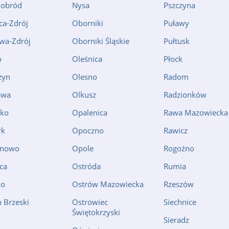
nobród
Nysa
Pszczyna
ca-Zdrój
Oborniki
Puławy
wa-Zdrój
Oborniki Śląskie
Pułtusk
o
Oleśnica
Płock
zyn
Olesno
Radom
awa
Olkusz
Radzionków
zko
Opalenica
Rawa Mazowiecka
rk
Opoczno
Rawicz
onowo
Opole
Rogoźno
ca
Ostróda
Rumia
no
Ostrów Mazowiecka
Rzeszów
 Brzeski
Ostrowiec
Siechnice
Świętokrzyski
n
Sieradz