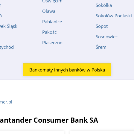
Oświęcim
n
Sokółka
Oława
ń
Sokołów Podlaski
Pabianice
ek Śląski
Sopot
Pakość
i
Sosnowiec
Piaseczno
zychód
Śrem
Bankomaty innych banków w Polska
mer.pl
 Santander Consumer Bank SA