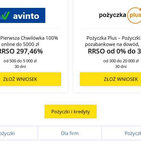
- Pierwsza Chwilówka 100%
Pożyczka Plus – Pożyczki
online do 5000 zł
pozabankowe na dowód, 
RRSO 297,46%
RRSO od 0% do 
od 500 do 5 000 zł
od 300 do 20 000 zł
30 dni
30 dni
ZŁOŻ WNIOSEK
ZŁOŻ WNIOSEK
Pożyczki i kredyty
ożyczki
Dla firm
Pożyczk