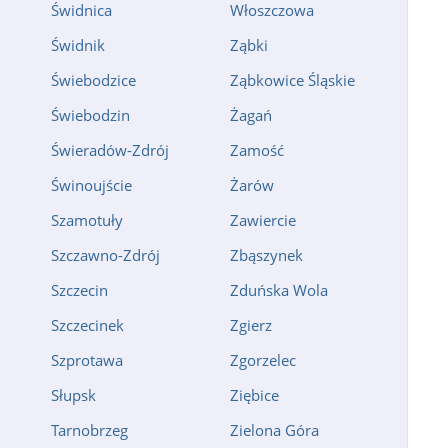
Świdnica
Włoszczowa
Świdnik
Ząbki
Świebodzice
Ząbkowice Śląskie
Świebodzin
Żagań
Świeradów-Zdrój
Zamość
Świnoujście
Żarów
Szamotuły
Zawiercie
Szczawno-Zdrój
Zbąszynek
Szczecin
Zduńska Wola
Szczecinek
Zgierz
Szprotawa
Zgorzelec
Słupsk
Ziębice
Tarnobrzeg
Zielona Góra