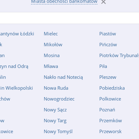
Miasta obecności bankomatów
tantynów Łódzki
Mielec
Piastów
k
Mikołów
Pińczów
an
Mosina
Piotrków Trybunal
zyn nad Odrą
Mława
Piła
lin
Nakło nad Notecią
Pleszew
n Wielkopolski
Nowa Ruda
Pobiedziska
chów
Nowogrodziec
Polkowice
Nowy Sącz
Poznań
ów
Nowy Targ
Przemków
kowice
Nowy Tomyśl
Przeworsk