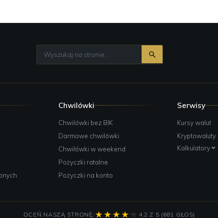
Chwilówki
Serwisy
e
Chwilówki bez BIK
Kursy walut
Darmowe chwilówki
Kryptowaluty
Kalkulatory
Chwilówki w weekend
Pożyczki ratalne
żonych
Pożyczki na konto
OCEŃ NASZĄ STRONĘ:
4.2 Z 5 (681 GŁOS)