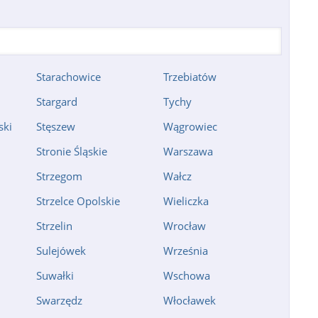
Starachowice
Trzebiatów
Stargard
Tychy
ski
Stęszew
Wągrowiec
Stronie Śląskie
Warszawa
Strzegom
Wałcz
Strzelce Opolskie
Wieliczka
Strzelin
Wrocław
Sulejówek
Września
Suwałki
Wschowa
Swarzędz
Włocławek