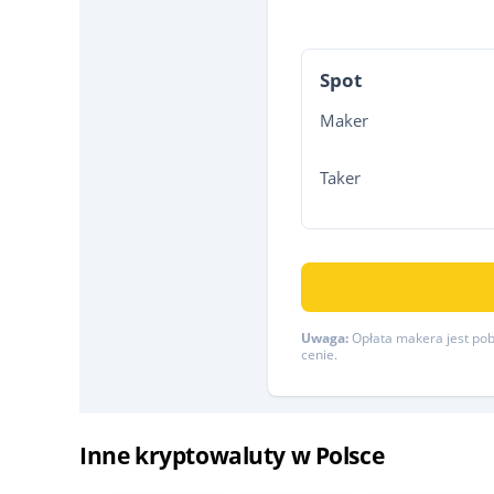
Spot
Maker
Taker
Uwaga:
Opłata makera jest pobi
cenie.
Inne kryptowaluty w Polsce