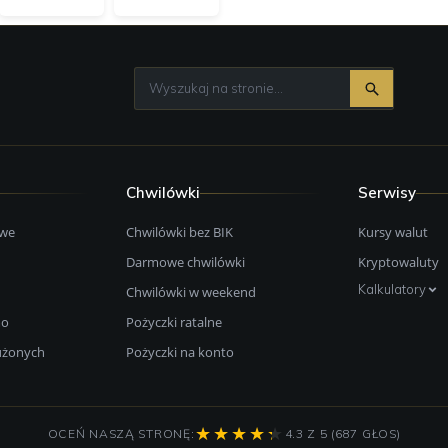
Chwilówki
Serwisy
owe
Chwilówki bez BIK
Kursy walut
Darmowe chwilówki
Kryptowaluty
Kalkulatory
Chwilówki w weekend
mo
Pożyczki ratalne
łużonych
Pożyczki na konto
OCEŃ NASZĄ STRONĘ:
4.3 Z 5 (687 GŁOS)