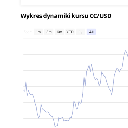
Wykres dynamiki kursu CC/USD
Zoom
1m
3m
6m
YTD
1y
All