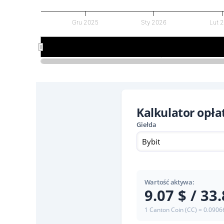
Gru 2025
Sty 2026
Lut 
Sty 2026
Sty 2026
Kalkulator opł
Giełda
Bybit
Wartość aktywa:
9.07 $ / 33.
1 Canton Coin (CC) = 0.0906