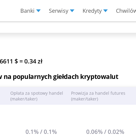
Banki
Serwisy
Kredyty
Chwiló
Menu Burger
6611 $ = 0.34 zł
w na popularnych giełdach kryptowalut
Opłata za spotowy handel
Prowizja za handel futures
(maker/taker)
(maker/taker)
0.1% / 0.1%
0.06% / 0.02%