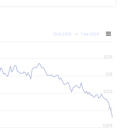
10 lis 2025
→
7 sie 2026
0,175
0,15
0,125
0,1
0,075