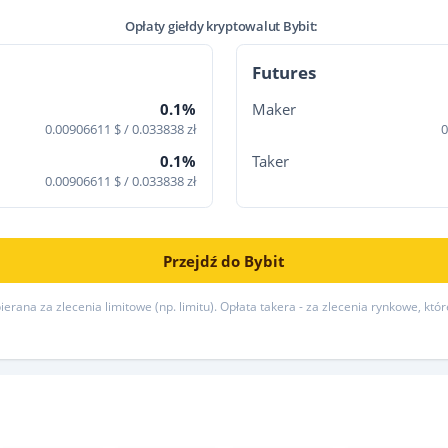
Opłaty giełdy kryptowalut Bybit:
Futures
0.1%
Maker
0.00906611 $ / 0.033838 zł
0
0.1%
Taker
0.00906611 $ / 0.033838 zł
Przejdź do Bybit
erana za zlecenia limitowe (np. limitu). Opłata takera - za zlecenia rynkowe, któ