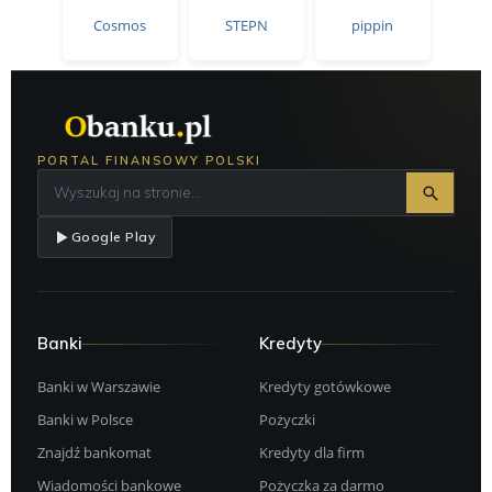
Cosmos
STEPN
pippin
PORTAL FINANSOWY POLSKI
Google Play
Banki
Kredyty
Banki w Warszawie
Kredyty gotówkowe
Banki w Polsce
Pożyczki
Znajdź bankomat
Kredyty dla firm
Wiadomości bankowe
Pożyczka za darmo