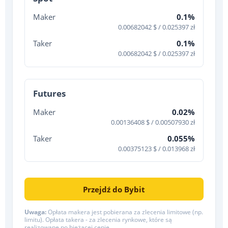
Maker
0.1%
0.00682042 $ / 0.025397 zł
Taker
0.1%
0.00682042 $ / 0.025397 zł
Futures
Maker
0.02%
0.00136408 $ / 0.00507930 zł
Taker
0.055%
0.00375123 $ / 0.013968 zł
Przejdź do Bybit
Uwaga:
Opłata makera jest pobierana za zlecenia limitowe (np.
limitu). Opłata takera - za zlecenia rynkowe, które są
realizowane po bieżącej cenie.