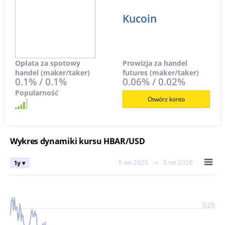
Kucoin
Opłata za spotowy
Prowizja za handel
handel (maker/taker)
futures (maker/taker)
0.1% / 0.1%
0.06% / 0.02%
Popularność
Otwórz konto
Wykres dynamiki kursu HBAR/USD
5 sie 2025
→
5 sie 2026
1y ▾
0,25